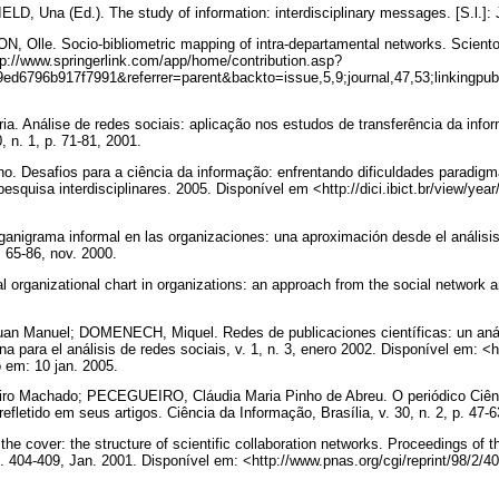
D, Una (Ed.). The study of information: interdisciplinary messages. [S.l.]
lle. Socio-bibliometric mapping of intra-departamental networks. Scientome
p://www.springerlink.com/app/home/contribution.asp?
6796b917f7991&referrer=parent&backto=issue,5,9;journal,47,53;linkingpubli
.
 Análise de redes sociais: aplicação nos estudos de transferência da info
0, n. 1, p. 71-81, 2001.
 Desafios para a ciência da informação: enfrentando dificuldades paradigm
esquisa interdisciplinares. 2005. Disponível em <http://dici.ibict.br/view/ye
anigrama informal en las organizaciones: una aproximación desde el análisis
. 65-86, nov. 2000.
 organizational chart in organizations: an approach from the social network a
 Manuel; DOMENECH, Miquel. Redes de publicaciones científicas: un anális
a para el análisis de redes sociais, v. 1, n. 3, enero 2002. Disponível em: <ht
o em: 10 jan. 2005.
o Machado; PECEGUEIRO, Cláudia Maria Pinho de Abreu. O periódico Ciên
refletido em seus artigos. Ciência da Informação, Brasília, v. 30, n. 2, p. 47
 cover: the structure of scientific collaboration networks. Proceedings of 
. 404-409, Jan. 2001. Disponível em: <http://www.pnas.org/cgi/reprint/98/2/