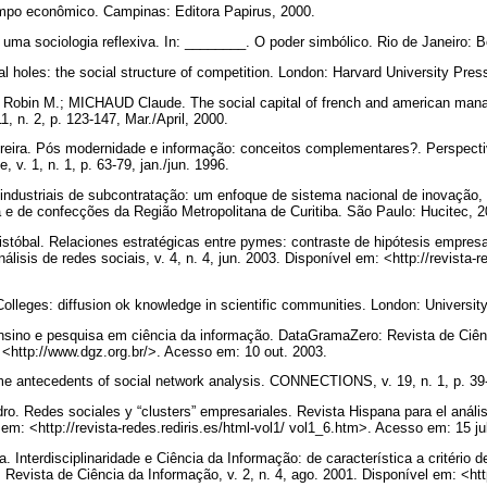
po econômico. Campinas: Editora Papirus, 2000.
uma sociologia reflexiva. In: ________. O poder simbólico. Rio de Janeiro: B
l holes: the social structure of competition. London: Harvard University Pre
obin M.; MICHAUD Claude. The social capital of french and american mana
1, n. 2, p. 123-147, Mar./April, 2000.
ira. Pós modernidade e informação: conceitos complementares?. Perspecti
, v. 1, n. 1, p. 63-79, jan./jun. 1996.
ndustriais de subcontratação: um enfoque de sistema nacional de inovação, 
 e de confecções da Região Metropolitana de Curitiba. São Paulo: Hucitec, 
al. Relaciones estratégicas entre pymes: contraste de hipótesis empresa
álisis de redes sociais, v. 4, n. 4, jun. 2003. Disponível em: <http://revista-
olleges: diffusion ok knowledge in scientific communities. London: Universi
ino e pesquisa em ciência da informação. DataGramaZero: Revista de Ciênci
 <http://www.dgz.org.br/>. Acesso em: 10 out. 2003.
antecedents of social network analysis. CONNECTIONS, v. 19, n. 1, p. 39
 Redes sociales y “clusters” empresariales. Revista Hispana para el análisis
 em: <http://revista-redes.rediris.es/html-vol1/ vol1_6.htm>. Acesso em: 15 ju
 Interdisciplinaridade e Ciência da Informação: de característica a critério 
 Revista de Ciência da Informação, v. 2, n. 4, ago. 2001. Disponível em: <ht