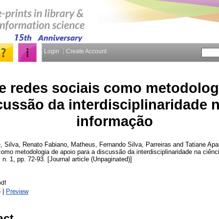
Login
Create Account
e redes sociais como metodolog
cussão da interdisciplinaridade n
informação
, Silva
,
Renato Fabiano, Matheus
,
Fernando Silva, Parreiras
and
Tatiane Apa
como metodologia de apoio para a discussão da interdisciplinaridade na ciên
, n. 1, pp. 72-93. [Journal article (Unpaginated)]
pdf
)
|
Preview
act