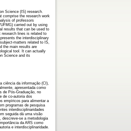
on Science (IS) research.
that comprise the research work
nalysis of professors
I/UFMG) carried out by using
al results that can be used to
research lines is related to
 presents the interdisciplinary
subject-matters related to IS,
nd the main results are
ogical tool. It can actually
on Science and its
 ciência da informação (CI),
malmente, apresentada como
mas de Pós-Graduação, no
e de co-autoria dos
s empíricos para alimentar a
o em programas de pesquisa
ntes interdisciplinaridades
; em seguida dá uma visão
e, descreve-se a metodologia
a importância da ARS como
oria e interdisciplinaridade.