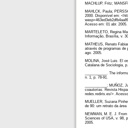
MACHLUP, Fritz; MANSFIEL
MAHLCK, Paula; PERSSON, O
2000. Disponível em: <htt
wasp=463ed3eb2dfb4aa89ed
Acesso em: 01 abr. 2005
MARTELETO, Regina Maria.
Informação, Brasília, v. 3
MATHEUS, Renato Fabiano.
através de programas de p
ago. 2005.
MOLINA, José Luis. El org
Catalana de Sociologia, p
___________. The informal
n. 1, p. 78-91.
___________; MUÑOZ, Juan
coautorías. Revista Hispan
redes.rediris.es/>. Acess
MUELLER, Suzana Pinheir
de 90: um retrato da área 
NEWMAN, M. E. J. From the
Sciences of USA, v. 98, p
2005.