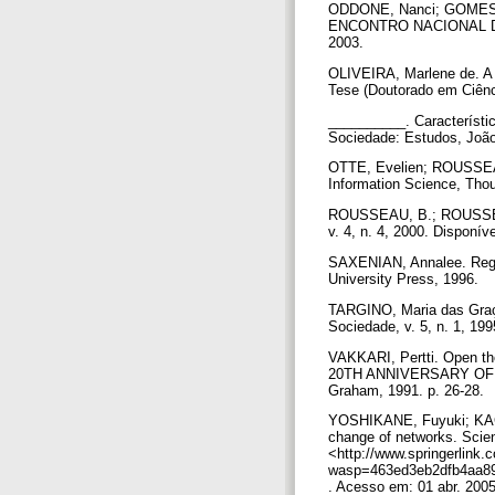
ODDONE, Nanci; GOMES, M
ENCONTRO NACIONAL DE P
2003.
OLIVEIRA, Marlene de. A i
Tese (Doutorado em Ciênci
__________. Característi
Sociedade: Estudos, João 
OTTE, Evelien; ROUSSEAU, 
Information Science, Thou
ROUSSEAU, B.; ROUSSEAU, 
v. 4, n. 4, 2000. Disponí
SAXENIAN, Annalee. Regio
University Press, 1996.
TARGINO, Maria das Graça
Sociedade, v. 5, n. 1, 1
VAKKARI, Pertti. Open
20TH ANNIVERSARY OF T
Graham, 1991. p. 26-28.
YOSHIKANE, Fuyuki; KAGE
change of networks. Scien
<http://www.springerlink.
wasp=463ed3eb2dfb4aa89ed
. Acesso em: 01 abr. 200