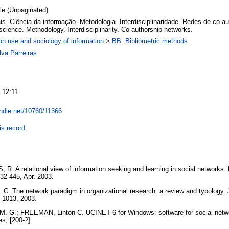
cle (Unpaginated)
s. Ciência da informação. Metodologia. Interdisciplinaridade. Redes de co-au
science. Methodology. Interdisciplinarity. Co-authorship networks.
on use and sociology of information
>
BB. Bibliometric methods
lva Parreiras
 12:11
andle.net/10760/11366
is record
R. A relational view of information seeking and learning in social network
432-445, Apr. 2003.
C. The network paradigm in organizational research: a review and typology.
91-1013, 2003.
 G.; FREEMAN, Linton C. UCINET 6 for Windows: software for social networ
es, [200-?].