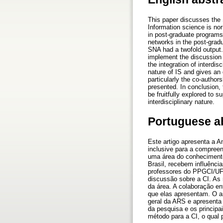
This paper discusses the 
Information science is nor
in post-graduate programs 
networks in the post-grad
SNA had a twofold output. 
implement the discussion a
the integration of interdis
nature of IS and gives an 
particularly the co-author
presented. In conclusion, 
be fruitfully explored to 
interdisciplinary nature.
Portuguese a
Este artigo apresenta a 
inclusive para a compree
uma área do conhecimento 
Brasil, recebem influênci
professores do PPGCI/UFM
discussão sobre a CI. As 
da área. A colaboração ent
que elas apresentam. O ar
geral da ARS e apresenta 
da pesquisa e os principa
método para a CI, o qual 