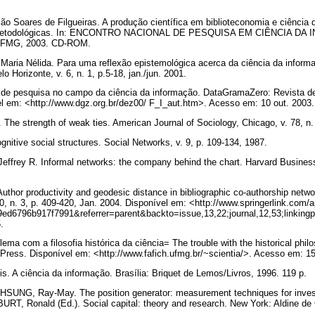
Soares de Filgueiras. A produção científica em biblioteconomia e ciência d
e metodológicas. In: ENCONTRO NACIONAL DE PESQUISA EM CIÊNCIA DA 
: UFMG, 2003. CD-ROM.
a Nélida. Para uma reflexão epistemológica acerca da ciência da inform
o Horizonte, v. 6, n. 1, p.5-18, jan./jun. 2001.
de pesquisa no campo da ciência da informação. DataGramaZero: Revista de 
el em: <http://www.dgz.org.br/dez00/ F_I_aut.htm>. Acesso em: 10 out. 2003
 strength of weak ties. American Journal of Sociology, Chicago, v. 78, n.
tive social structures. Social Networks, v. 9, p. 109-134, 1987.
frey R. Informal networks: the company behind the chart. Harvard Business 
or productivity and geodesic distance in bibliographic co-authorship network
0, n. 3, p. 409-420, Jan. 2004. Disponível em: <http://www.springerlink.com/
6796b917f7991&referrer=parent&backto=issue,13,22;journal,12,53;linkingpu
5.
a com a filosofia histórica da ciência= The trouble with the historical phi
Press. Disponível em: <http://www.fafich.ufmg.br/~scientia/>. Acesso em: 1
 A ciência da informação. Brasília: Briquet de Lemos/Livros, 1996. 119 p.
HSUNG, Ray-May. The position generator: measurement techniques for investig
RT, Ronald (Ed.). Social capital: theory and research. New York: Aldine de