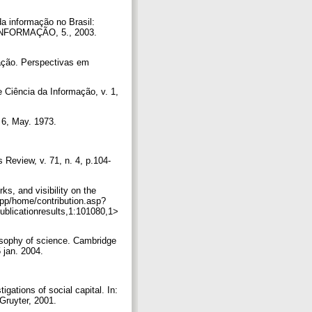
a informação no Brasil:
INFORMAÇÃO, 5., 2003.
ação. Perspectivas em
Ciência da Informação, v. 1,
.
 6, May. 1973.
Review, v. 71, n. 4, p.104-
s, and visibility on the
app/home/contribution.asp?
blicationresults,1:101080,1>
losophy of science. Cambridge
5 jan. 2004.
ations of social capital. In:
 Gruyter, 2001.