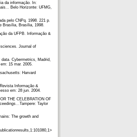
a da informação. In:
... Belo Horizonte: UFMG,
iada pelo CNPq. 1998. 221 p.
Brasília, Brasília, 1998.
mação da UFPB. Informação &
sciences. Journal of
 data. Cybermetrics, Madrid,
o em: 15 mar. 2005.
ssachusetts: Harvard
 Revista Informação &
cesso em: 28 jun. 2004.
LD FOR THE CELEBRATION OF
eedings…Tampere: Taylor
ains: The growth and
blicationresults,1:101080,1>