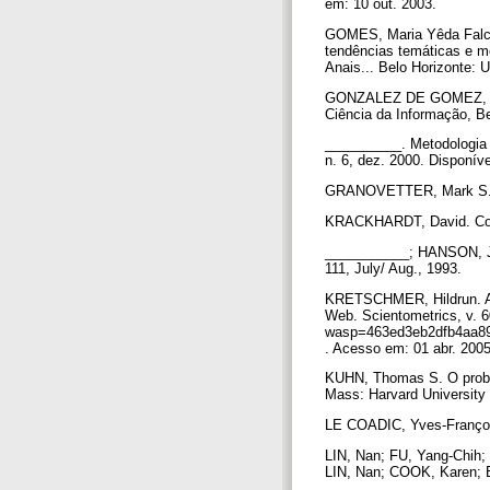
em: 10 out. 2003.
GOMES, Maria Yêda Falcão 
tendências temáticas 
Anais... Belo Horizonte
GONZALEZ DE GOMEZ, Mari
Ciência da Informação, Bel
__________. Metodologia 
n. 6, dez. 2000. Disponív
GRANOVETTER, Mark S. The
KRACKHARDT, David. Cogni
___________; HANSON, Jef
111, July/ Aug., 1993.
KRETSCHMER, Hildrun. Auth
Web. Scientometrics, v. 6
wasp=463ed3eb2dfb4aa89ed
. Acesso em: 01 abr. 200
KUHN, Thomas S. O problem
Mass: Harvard University 
LE COADIC, Yves-François.
LIN, Nan; FU, Yang-Chih; 
LIN, Nan; COOK, Karen; BU