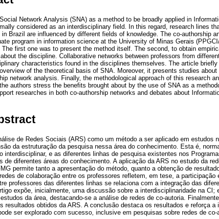
Social Network Analysis (SNA) as a method to be broadly applied in Informati
mally considered as an interdisciplinary field. In this regard, research lines 
in Brazil are influenced by different fields of knowledge. The co-authorship a
uate program in information science at the University of Minas Gerais (PPGC
The first one was to present the method itself. The second, to obtain empiric
bout the discipline. Collaborative networks between professors from different 
ciplinary characteristics found in the disciplines themselves. The article briefly
overview of the theoretical basis of SNA. Moreover, it presents studies about 
ship network analysis. Finally, the methodological approach of this research a
the authors stress the benefits brought about by the use of SNA as a methodol
support researches in both co-authorship networks and debates about Informati
bstract
Análise de Redes Sociais (ARS) como um método a ser aplicado em estudos na
nsão da estruturação da pesquisa nessa área do conhecimento. Esta é, nor
interdisciplinar, e as diferentes linhas de pesquisa existentes nos Progra
as de diferentes áreas do conhecimento. A aplicação da ARS no estudo da red
G permite tanto a apresentação do método, quanto a obtenção de resultado
redes de colaboração entre os professores refletem, em tese, a participaçã
re professores das diferentes linhas se relaciona com a integração das difere
tigo expõe, inicialmente, uma discussão sobre a interdisciplinaridade na CI
estudos da área, destacando-se a análise de redes de co-autoria. Finalment
is resultados obtidos da ARS. A conclusão destaca os resultados e reforça 
pode ser explorado com sucesso, inclusive em pesquisas sobre redes de co-aut