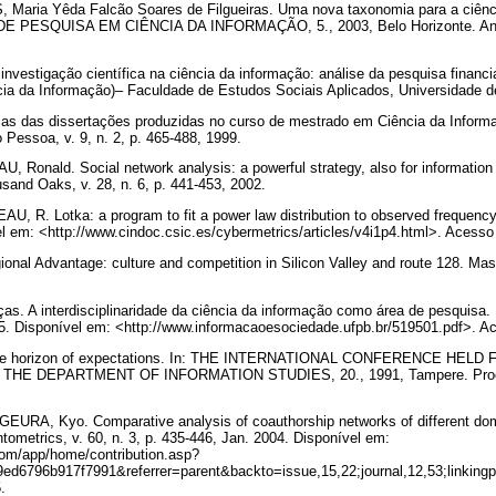
aria Yêda Falcão Soares de Filgueiras. Uma nova taxonomia para a ciênci
ESQUISA EM CIÊNCIA DA INFORMAÇÃO, 5., 2003, Belo Horizonte. Anais
nvestigação científica na ciência da informação: análise da pesquisa financ
a da Informação)– Faculdade de Estudos Sociais Aplicados, Universidade de 
cas das dissertações produzidas no curso de mestrado em Ciência da Infor
Pessoa, v. 9, n. 2, p. 465-488, 1999.
Ronald. Social network analysis: a powerful strategy, also for information 
sand Oaks, v. 28, n. 6, p. 441-453, 2002.
R. Lotka: a program to fit a power law distribution to observed frequency
vel em: <http://www.cindoc.csic.es/cybermetrics/articles/v4i1p4.html>. Acess
nal Advantage: culture and competition in Silicon Valley and route 128. Ma
s. A interdisciplinaridade da ciência da informação como área de pesquisa.
995. Disponível em: <http://www.informacaoesociedade.ufpb.br/519501.pdf>. A
 the horizon of expectations. In: THE INTERNATIONAL CONFERENCE HE
HE DEPARTMENT OF INFORMATION STUDIES, 20., 1991, Tampere. Proc
URA, Kyo. Comparative analysis of coauthorship networks of different dom
tometrics, v. 60, n. 3, p. 435-446, Jan. 2004. Disponível em:
com/app/home/contribution.asp?
6796b917f7991&referrer=parent&backto=issue,15,22;journal,12,53;linkingpu
5.