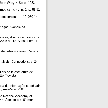
: John Wiley & Sons, 1983.
trics, v. 49, n. 1, p. 81-91,
cationresults,1:101080,1>.
rmação. Ciência da
áticas, dilemas e paradoxos
ar/2005.html>. Acesso em: 11
 de redes sociales. Revista
nalysis. Connections, v. 24,
is de la estructura de
tp://revista-
cia da Informação na década
-63, maio/ago. 2001.
the National Academy of
404>. Acesso em: 01 mar.