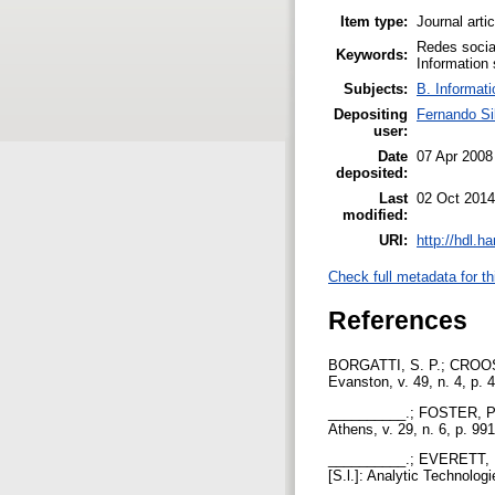
Item type:
Journal arti
Redes sociai
Keywords:
Information 
Subjects:
B. Informati
Depositing
Fernando Si
user:
Date
07 Apr 2008
deposited:
Last
02 Oct 2014
modified:
URI:
http://hdl.h
Check full metadata for th
References
BORGATTI, S. P.; CROOS, 
Evanston, v. 49, n. 4, p. 
__________.; FOSTER, P. 
Athens, v. 29, n. 6, p. 9
__________.; EVERETT, M.
[S.l.]: Analytic Technologi