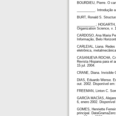
BOURDIEU, Pierre. O cam
__________. Introdução a 
BURT, Ronald S. Structura
__________.; HOGARTH, R
Organization Science, v. 1
CARDOSO, Ana Maria Pere
Informação, Belo Horizonte
CARLEIAL, Liana. Redes i
eletrônica, metalmecânica
CASANUEVA ROCHA, Cristób
Revista Hispana para el an
15 jul. 2004.
CRANE, Diana. Invisible C
DIAS, Eduardo Wense. Ens
out. 2002. Disponível em:
FREEMAN, Linton C. Some 
GARCÍA MACÍAS, Alejandro.
6, enero 2002. Disponível
GOMES, Henriette Ferreira.
principal. DataGramaZero: