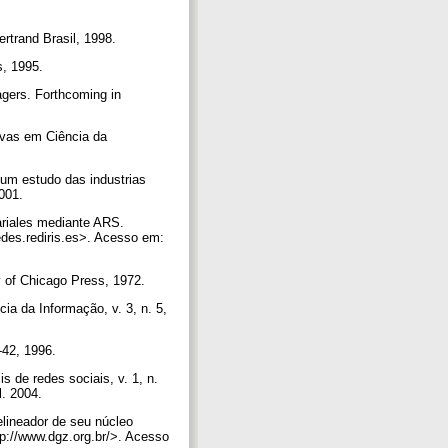
ertrand Brasil, 1998.
ss, 1995.
gers. Forthcoming in
vas em Ciência da
um estudo das industrias
2001.
riales mediante ARS.
redes.rediris.es>. Acesso em:
ty of Chicago Press, 1972.
a da Informação, v. 3, n. 5,
-42, 1996.
 de redes sociais, v. 1, n.
l. 2004.
delineador de seu núcleo
tp://www.dgz.org.br/>. Acesso