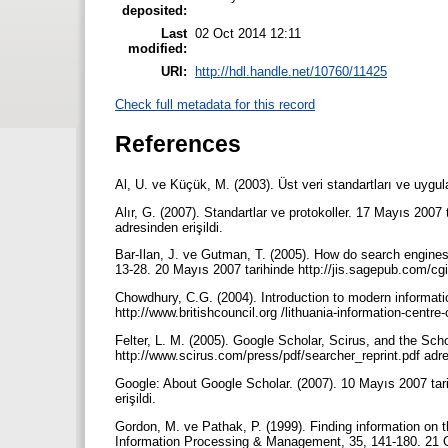
deposited:
Last
02 Oct 2014 12:11
modified:
URI:
http://hdl.handle.net/10760/11425
Check full metadata for this record
References
Al, U. ve Küçük, M. (2003). Üst veri standartları ve uygu
Alır, G. (2007). Standartlar ve protokoller. 17 Mayıs 200
adresinden erişildi.
Bar-Ilan, J. ve Gutman, T. (2005). How do search engines
13-28. 20 Mayıs 2007 tarihinde http://jis.sagepub.com/cgi/
Chowdhury, C.G. (2004). Introduction to modern informati
http://www.britishcouncil.org /lithuania-information-centre
Felter, L. M. (2005). Google Scholar, Scirus, and the Sch
http://www.scirus.com/press/pdf/searcher_reprint.pdf adre
Google: About Google Scholar. (2007). 10 Mayıs 2007 tari
erişildi.
Gordon, M. ve Pathak, P. (1999). Finding information on 
Information Processing & Management, 35, 141-180. 21 Oc