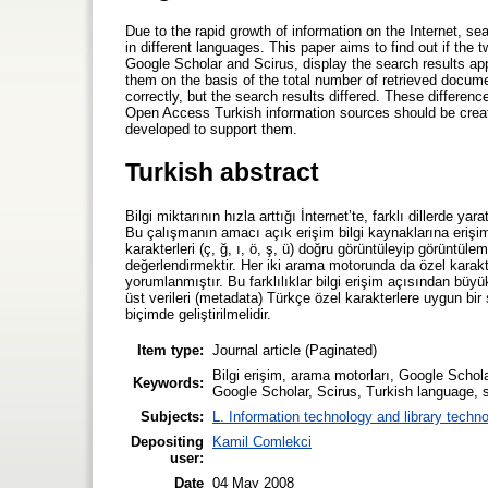
Due to the rapid growth of information on the Internet, s
in different languages. This paper aims to find out if th
Google Scholar and Scirus, display the search results appro
them on the basis of the total number of retrieved docum
correctly, but the search results differed. These differen
Open Access Turkish information sources should be creat
developed to support them.
Turkish abstract
Bilgi miktarının hızla arttığı İnternet’te, farklı dillerde y
Bu çalışmanın amacı açık erişim bilgi kaynaklarına eriş
karakterleri (ç, ğ, ı, ö, ş, ü) doğru görüntüleyip görüntü
değerlendirmektir. Her iki arama motorunda da özel karakt
yorumlanmıştır. Bu farklılıklar bilgi erişim açısından büy
üst verileri (metadata) Türkçe özel karakterlere uygun bir
biçimde geliştirilmelidir.
Item type:
Journal article (Paginated)
Bilgi erişim, arama motorları, Google Schola
Keywords:
Google Scholar, Scirus, Turkish language, 
Subjects:
L. Information technology and library techn
Depositing
Kamil Comlekci
user:
Date
04 May 2008