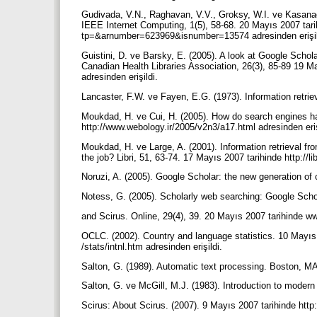
Gudivada, V.N., Raghavan, V.V., Groksy, W.I. ve Kasanag
IEEE Internet Computing, 1(5), 58-68. 20 Mayıs 2007 tari
tp=&arnumber=623969&isnumber=13574 adresinden erişi
Guistini, D. ve Barsky, E. (2005). A look at Google Sch
Canadian Health Libraries Association, 26(3), 85-89 19 Ma
adresinden erişildi.
Lancaster, F.W. ve Fayen, E.G. (1973). Information retri
Moukdad, H. ve Cui, H. (2005). How do search engines ha
http://www.webology.ir/2005/v2n3/a17.html adresinden eriş
Moukdad, H. ve Large, A. (2001). Information retrieval fr
the job? Libri, 51, 63-74. 17 Mayıs 2007 tarihinde http://l
Noruzi, A. (2005). Google Scholar: the new generation of c
Notess, G. (2005). Scholarly web searching: Google Sch
and Scirus. Online, 29(4), 39. 20 Mayıs 2007 tarihinde w
OCLC. (2002). Country and language statistics. 10 Mayıs 
/stats/intnl.htm adresinden erişildi.
Salton, G. (1989). Automatic text processing. Boston, 
Salton, G. ve McGill, M.J. (1983). Introduction to modern
Scirus: About Scirus. (2007). 9 Mayıs 2007 tarihinde http