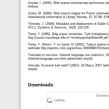
Soydal, İ. (2000). Web arama motorlarında performans de
Ankara.
Sroka, M. (2000). Web search engine for Polish ınformation
International Information & Library Review, 32, 87-98. 9 M
Thornely, J. (2000). Metadata and deployment of Dublin C
OCLC Systems & Services, 16(3), 118-129.
Tonta, Y. (1995). Bilgi erişim sistemleri. Türk Kütüphanec
http://yunus.hacettepe.edu.tr/~tonta/yayinlar/tkbes95.pdf 
Tonta, Y., Bitirim, Y. ve Sever, H. (2002). Türkçe arama 
tarihinde http://eprints.rclis.org/archive /00009697/01/ton
Translate to success: Internet language use statistics. (
/internet-language-use.html adresinden erişildi.
Unicode: Evrensel kod nedir? (2007). 16 Mayıs 2007 tarih
erişildi.
Downloads
Download
Loading...