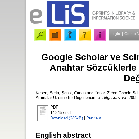
Login
Create 
Google Scholar ve Sci
Anahtar Sözcüklerle 
Değ
Kesen, Seda
,
Şenol, Canan
and
Yanar, Zehra
Google Scho
Aramalar Üzerine Bir Değerlendirme.
Bilgi Dünyası
, 2008,
PDF
140-157.pdf
Download (285kB)
|
Preview
English abstract