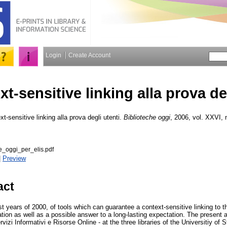
Login
Create Account
ext-sensitive linking alla prova de
xt-sensitive linking alla prova degli utenti.
Biblioteche oggi
, 2006, vol. XXVI, n
he_oggi_per_elis.pdf
|
Preview
act
rst years of 2000, of tools which can guarantee a context-sensitive linking to t
tion as well as a possible answer to a long-lasting expectation. The present a
i Informativi e Risorse Online - at the three libraries of the Universitiy of St