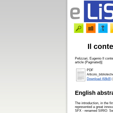
Il cont
Pelizzari, Eugenio
Il conte
article (Paginated)]
PDF
Articolo_bibliotec
Download (68kB)
English abstr
The introduction, in the fi
represented a great innova
SFX - renamed SIRIO: Serviz