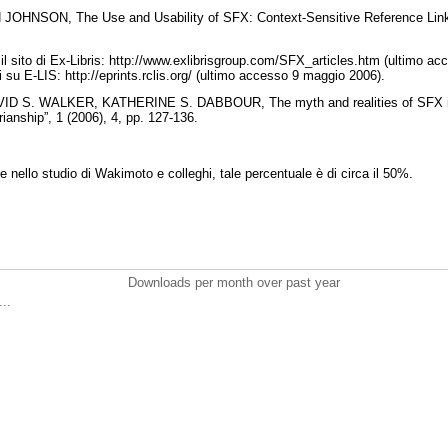
NSON, The Use and Usability of SFX: Context-Sensitive Reference Linking
l sito di Ex-Libris: http://www.exlibrisgroup.com/SFX_articles.htm (ultimo ac
 su E-LIS: http://eprints.rclis.org/ (ultimo accesso 9 maggio 2006).
D S. WALKER, KATHERINE S. DABBOUR, The myth and realities of SFX in 
ianship”, 1 (2006), 4, pp. 127-136.
nello studio di Wakimoto e colleghi, tale percentuale è di circa il 50%.
Downloads per month over past year
..