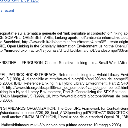
l.handle.net/10760/11452
is record
ropriata” e sulla tematica generale del “link sensibile al contesto” o “linking 
 SOMPEL, OREN BEIT-ARIE, Linking aperto nell'ambiente informativo ac
nzia Bucchioni, http://www.aib.it/aib/commiss/cnur/trsomp4.htm3#* ; testo o
 Open Linking in the Scholarly Information Environment using the OpenUR
tp://mirrored.ukoln.ac.uk/lis-journals/dlib/dlib/dlib/march01/vandesompel/03v
.
STINE L. FERGUSON, Context-Sensitive Linking: It's a Small World After Al
 PATRICK HOCHSTENBACH, Reference Linking in a Hybrid Library Envir
ne”, 5 (1999), 4, disponibile a: http://www.dlib.org/dlib/april99/van_de_somp
 2006); IBID, Reference Linking in a Hybrid Library Environment, Part 2: SFX
, 4, http://www.dlib.org/dlib/april99/van_de_sompel/04van_de_sompel-pt2.htm
nking in a Hybrid Library Environment, Part 3: Generalizing the SFX Solutio
-Lib Magazine”, 5 (1999), 10, http://www.dlib.org/dlib/october99/van_de_s
o 2006).
STANDARDS ORGANIZATION, The OpenURL Framework for Context-Sensitiv
.org/standards/resources/Z39_88_final_ANSIpending.pdf?CFID=771650&CFTO
 Vedi anche: CINZIA BUCCHIONI, L’evoluzione dello standard OpenURL, “Bibl
bo.it/aiber/bibtime/num-vii-3/bucchion.htm (ultimo accesso 10 maggio 2006).