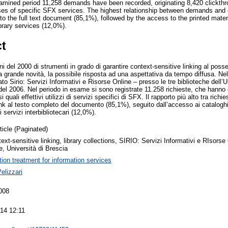
amined period 11,258 demands have been recorded, originating 8,420 clickthr
ses of specific SFX services. The highest relationship between demands and 
 to the full text document (85,1%), followed by the access to the printed mate
brary services (12,0%).
ct
ni del 2000 di strumenti in grado di garantire context-sensitive linking al poss
a grande novità, la possibile risposta ad una aspettativa da tempo diffusa. Nel
ato Sirio: Servizi Informativi e Risorse Online – presso le tre biblioteche dell’U
del 2006. Nel periodo in esame si sono registrate 11.258 richieste, che hanno 
 quali effettivi utilizzi di servizi specifici di SFX. Il rapporto più alto tra rich
 link al testo completo del documento (85,1%), seguito dall’accesso ai catalogh
i servizi interbibliotecari (12,0%).
ticle (Paginated)
xt-sensitive linking, library collections, SIRIO: Servizi Informativi e RIsorse
e, Università di Brescia
tion treatment for information services
elizzari
008
14 12:11