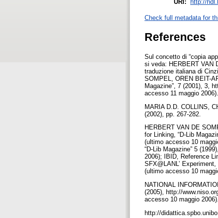
URI:
http://hd
Check full metadata for th
References
Sul concetto di “copia app
si veda: HERBERT VAN DE
traduzione italiana di Ci
SOMPEL, OREN BEIT-ARIE,
Magazine”, 7 (2001), 3, ht
accesso 11 maggio 2006)
MARIA D.D. COLLINS, CHRI
(2002), pp. 267-282.
HERBERT VAN DE SOMPEL,
for Linking, “D-Lib Magazi
(ultimo accesso 10 maggio
“D-Lib Magazine” 5 (1999)
2006); IBID, Reference Li
SFX@LANL’ Experiment, “D
(ultimo accesso 10 maggi
NATIONAL INFORMATION 
(2005), http://www.niso
accesso 10 maggio 2006).
http://didattica.spbo.uni