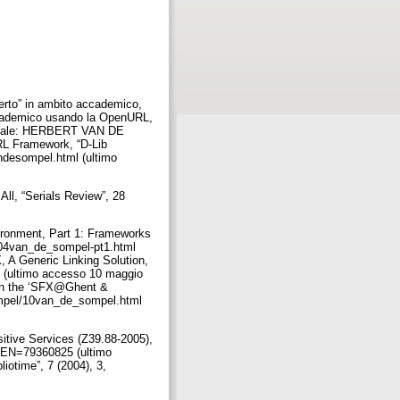
aperto” in ambito accademico,
cademico usando la OpenURL,
riginale: HERBERT VAN DE
L Framework, “D-Lib
andesompel.html (ultimo
l, “Serials Review”, 28
onment, Part 1: Frameworks
el/04van_de_sompel-pt1.html
, A Generic Linking Solution,
l (ultimo accesso 10 maggio
n in the ‘SFX@Ghent &
ompel/10van_de_sompel.html
e Services (Z39.88-2005),
KEN=79360825 (ultimo
iotime”, 7 (2004), 3,