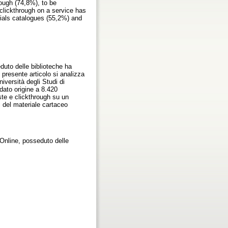
ough (74,8%), to be
clickthrough on a service has
rials catalogues (55,2%) and
eduto delle biblioteche ha
 presente articolo si analizza
niversità degli Studi di
dato origine a 8.420
ieste e clickthrough su un
i del materiale cartaceo
 Online, posseduto delle