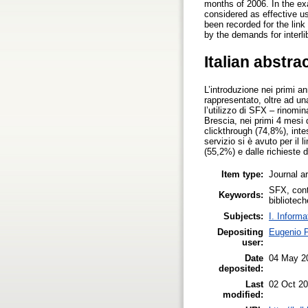
months of 2006. In the ex
considered as effective u
been recorded for the link
by the demands for interli
Italian abstra
L’introduzione nei primi an
rappresentato, oltre ad un
l’utilizzo di SFX – rinomin
Brescia, nei primi 4 mesi 
clickthrough (74,8%), intesi
servizio si è avuto per il
(55,2%) e dalle richieste d
Item type:
Journal ar
SFX, conte
Keywords:
bibliotech
Subjects:
I. Informa
Depositing
Eugenio P
user:
Date
04 May 2
deposited:
Last
02 Oct 20
modified: