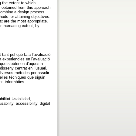
 the extent to which
s obtained from this approach
n combine a design process
hods for attaining objectives.
at are the most appropriate.
er increasing extent, by
 tant pel què fa a l’avaluació
a experiències en l’avaluació
 que s’obtenen d’aquesta
disseny centrat en l’usuari,
diversos mètodes per assolir
elles tècniques que siguin
ns informàtics.
abilitat Usabilidad,
ability, accessibility, digital