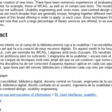
the creation of new ones. There have been numerous experiences of evaluating
wed, for example, those of WCAG, as well as of certain user tests. The result
 but not sufficient. Usability engineering and, even more, user-centred desig
hat are much broader than are generally known, bringing together different met
re of this broad offering in order to apply, in each case, those techniques th
tant now that such a large percentage of library services are offered, to an ev
ms.
act
t interès en el camp de la biblioteconomia cap a la usabilitat i l’accessibilitat
pel què fa a la creació de nous recursos digitals. En aquest sentit hi ha forç
ius, com per exemple les WCAG, i algunes amb tests d’usuaris. Els resultats
n profitosos però no suficients. L’enginyeria de la usabilitat, i encara més el 
 un conjunt de tècniques molt més ampli del què se sol conèixer i que suma 
tra disciplina ha de ser conscient d’aquesta riquesa i aplicar en cada cas aqu
, quan bona part del serveis bibliotecaris s’ofereixen cada cop més per mitja
paper
ccessibilitat, biblioteca digital, disseny centrat en l'usuari, enginyeria de la us
, biblioteca digital, diseño centrado en el usuario, ingeniería de la usabilidad us
ser-centered design, usability engineering
on use and sociology of information
>
BI. User interfaces, usability.
a
8