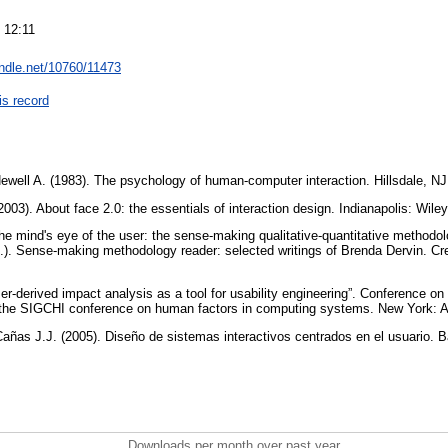
 12:11
andle.net/10760/11473
is record
Newell A. (1983). The psychology of human-computer interaction. Hillsdale, N
003). About face 2.0: the essentials of interaction design. Indianapolis: Wile
the mind's eye of the user: the sense-making qualitative-quantitative method
s.). Sense-making methodology reader: selected writings of Brenda Dervin. Cr
er-derived impact analysis as a tool for usability engineering”. Conference o
the SIGCHI conference on human factors in computing systems. New York: 
; Cañas J.J. (2005). Diseño de sistemas interactivos centrados en el usuario.
Downloads per month over past year