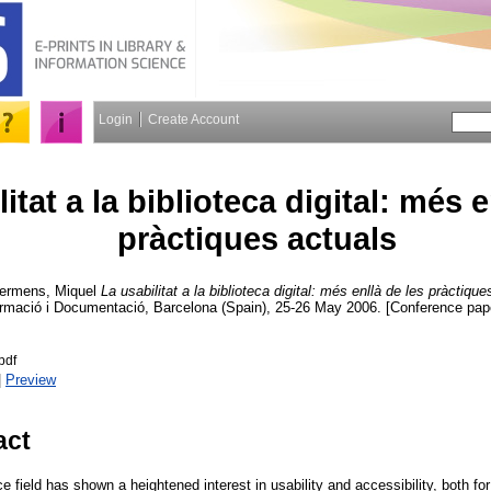
Login
Create Account
itat a la biblioteca digital: més e
pràctiques actuals
ermens, Miquel
La usabilitat a la biblioteca digital: més enllà de les pràctique
ormació i Documentació, Barcelona (Spain), 25-26 May 2006. [Conference pap
pdf
|
Preview
act
e field has shown a heightened interest in usability and accessibility, both for