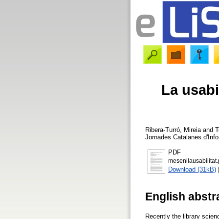
La usabil
Ribera-Turró, Mireia
and
T
Jornades Catalanes d'Inf
PDF
mesenllausabilitat.
Download (31kB)
English abstr
Recently the library scienc