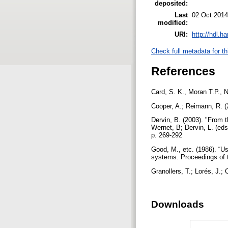
deposited:
Last
02 Oct 2014
modified:
URI:
http://hdl.h
Check full metadata for th
References
Card, S. K., Moran T.P., 
Cooper, A.; Reimann, R. (2
Dervin, B. (2003). "From 
Wernet, B; Dervin, L. (ed
p. 269-292
Good, M., etc. (1986). “Us
systems. Proceedings of 
Granollers, T.; Lorés, J.
Downloads