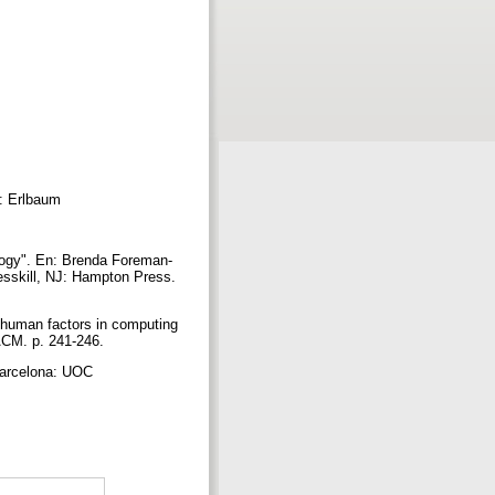
J: Erlbaum
y
ology". En: Brenda Foreman-
esskill, NJ: Hampton Press.
n human factors in computing
ACM. p. 241-246.
 Barcelona: UOC