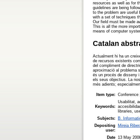
resources as well as for 
guidelines are being follo
to the problem are useful
with a set of techniques t
Our field must be made awa
This is all the more impor
means of computer syste
Catalan abstr
Actualment hi ha un creixen
de recursos existents com 
del compliment de directr
aproximació al problema só
és un procés de disseny i
els seus objectius. La nos
més adients; especialment
Item type:
Conference 
Usabilitat, a
Keywords:
accesibilidad
libraries, u
Subjects:
B. Informati
Depositing
Mireia Riber
user:
Date
13 May 200