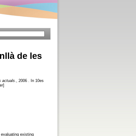
nllà de les
s actuals.
, 2006 . In 10es
er]
 evaluating existing