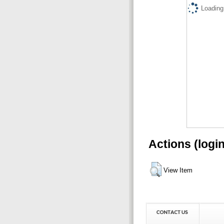
Loading.
Actions (logi
View Item