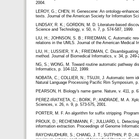
2004.
LEROY, G.; CHEN, H. Genescene: An ontology-enhanced int
texts. Journal of the American Society for Information Sc
LINDSAY, R. K.; GORDON, M. D. Literature-based discovery
Science and Technology, v. 50, n. 7, p. 574-587, 1999.
LIU, H.; JOHNSON, S. B.; FRIEDMAN, C. Automatic resol
relations in the UMLS. Journal of the American Medical In
LIU, H.; LUSSIER, Y. A.; FRIEDMAN, C. Disambiguating a
method. Journal of Biomedical Informatics, v. 34, p. 249
NG, S.; WONG, M. Toward routine automatic pathway disc
Informatics, p. 104-112, 1999.
NOBATA, C.; COLLIER, N.; TSUJII, J. Automatic term identi
Natural Language Processing Pacific Rim Symposium, p.
PEARSON, H. Biology's name game. Nature, v. 411, p. 6
PEREZ-IRATXETA, C.; BORK, P.; ANDRADE, M. A. XplorMe
Sciences, v. 26, n. 9, p. 573-575, 2001.
PORTER, M. F. An algorithm for suffix stripping. Program
PROUX, D.; RECHENMANN, F.; JULLIARD, L. Detecting gene
information extraction. Proceedings of Genome Informati
RAYCHAUDHURI, S.; CHANG, J. T.; SUTPHIN, P. D.; ALTM