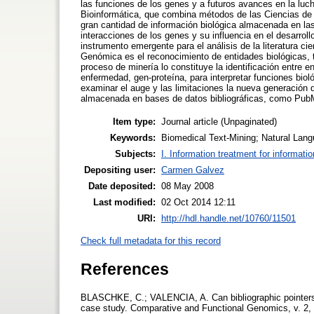
las funciones de los genes y a futuros avances en la luc
Bioinformática, que combina métodos de las Ciencias de l
gran cantidad de información biológica almacenada en la
interacciones de los genes y su influencia en el desarro
instrumento emergente para el análisis de la literatura ci
Genómica es el reconocimiento de entidades biológicas, 
proceso de minería lo constituye la identificación entre e
enfermedad, gen-proteína, para interpretar funciones bioló
examinar el auge y las limitaciones la nueva generación d
almacenada en bases de datos bibliográficas, como P
Item type:
Journal article (Unpaginated)
Keywords:
Biomedical Text-Mining; Natural Lang
Subjects:
I. Information treatment for informati
Depositing user:
Carmen Galvez
Date deposited:
08 May 2008
Last modified:
02 Oct 2014 12:11
URI:
http://hdl.handle.net/10760/11501
Check full metadata for this record
References
BLASCHKE, C.; VALENCIA, A. Can bibliographic pointers f
case study. Comparative and Functional Genomics, v. 2,