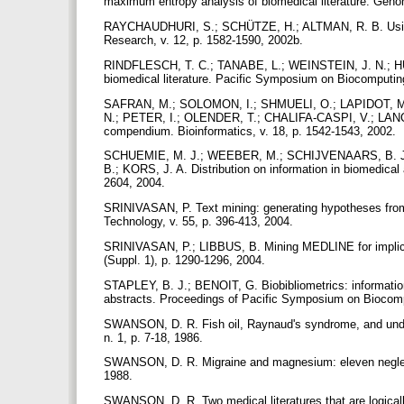
maximum entropy analysis of biomedical literature. Geno
RAYCHAUDHURI, S.; SCHÜTZE, H.; ALTMAN, R. B. Using t
Research, v. 12, p. 1582-1590, 2002b.
RINDFLESCH, T. C.; TANABE, L.; WEINSTEIN, J. N.; HUN
biomedical literature. Pacific Symposium on Biocomputin
SAFRAN, M.; SOLOMON, I.; SHMUELI, O.; LAPIDOT, M
N.; PETER, I.; OLENDER, T.; CHALIFA-CASPI, V.; LANCE
compendium. Bioinformatics, v. 18, p. 1542-1543, 2002.
SCHUEMIE, M. J.; WEEBER, M.; SCHIJVENAARS, B. J. 
B.; KORS, J. A. Distribution on information in biomedical a
2604, 2004.
SRINIVASAN, P. Text mining: generating hypotheses from
Technology, v. 55, p. 396-413, 2004.
SRINIVASAN, P.; LIBBUS, B. Mining MEDLINE for implicit
(Suppl. 1), p. 1290-1296, 2004.
STAPLEY, B. J.; BENOIT, G. Biobibliometrics: information
abstracts. Proceedings of Pacific Symposium on Biocomp
SWANSON, D. R. Fish oil, Raynaud's syndrome, and undis
n. 1, p. 7-18, 1986.
SWANSON, D. R. Migraine and magnesium: eleven neglecte
1988.
SWANSON, D. R. Two medical literatures that are logically