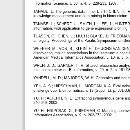
Information Science, v. 38, n. 4, p. 228-233, 1987.
TANABE, L. The genomic data mine. En: H. CHEN, H.; F
knowledge management and data mining in biomedicine. 
TANABE, L.; SCHERF, U.; SMITH, L.; LEE, J.; HUNTER, L
information, with application to gene expression profiling
TUASON, O.; CHEN, L.; LIU, H.; BLAKE, J.; FRIEDMAN, C
ambiguity. Proceedings of the Pacific Symposium on Bio
WEEBER, M.; VOS, R.; KLEIN, H.; DE JONG-VAN DEN B
discovering implicit associations in the literature: a case
American Medical Informatics Association, v. 10, n. 3, p
WREN, J. D.; GARNER, H. R. Shared relationship analysis
relationship network. Bioinformatics, v. 20, n. 2, p. 191-9
YANDELL, M. D.; MAJOROS, W. H. Genomics and natural 
YEH, A. S.; HIRSCHMAN, L.; MORGAN, A. A. Evaluation of
challenge cup. Bioinformatics, v. 19 (Suppl. 1), p. 331-3
YU, H.; AGICHTEIN, E. Extracting synonymous gene and pro
340-349, 2003.
YU, H.; HRIPCSAK, G.; FRIEDMAN, C. Mapping abbreviation
Informatics Association, v. 9, p. 262-272, 2002.