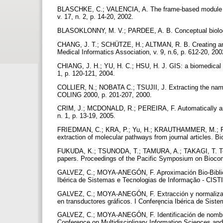
BLASCHKE, C.; VALENCIA, A. The frame-based module of 
v. 17, n. 2, p. 14-20, 2002.
BLASOKLONNY, M. V.; PARDEE, A. B. Conceptual biology:
CHANG, J. T.; SCHÜTZE, H.; ALTMAN, R. B. Creating an o
Medical Informatics Association, v. 9, n.6, p. 612-20, 20
CHIANG, J. H.; YU, H. C.; HSU, H. J. GIS: a biomedical t
1, p. 120-121, 2004.
COLLIER, N.; NOBATA C.; TSUJII, J. Extracting the nam
COLING 2000, p. 201-207, 2000.
CRIM, J.; MCDONALD, R.; PEREIRA, F. Automatically anno
n. 1, p. 13-19, 2005.
FRIEDMAN, C.; KRA, P.; Yu, H.; KRAUTHAMMER, M.; RZH
extraction of molecular pathways from journal articles. Bi
FUKUDA, K.; TSUNODA, T.; TAMURA, A.; TAKAGI, T. Toward
papers. Proceedings of the Pacific Symposium on Biocom
GALVEZ, C.; MOYA-ANEGÓN, F. Aproximación Bio-Bibliomét
Ibérica de Sistemas e Tecnologias de Informaçăo - CISTI
GALVEZ, C.; MOYA-ANEGÓN, F. Extracción y normalizaci
en transductores gráficos. I Conferęncia Ibérica de Sis
GALVEZ, C.; MOYA-ANEGÓN, F. Identificación de nombres d
Conference on Multidisciplinary Information Sciences an