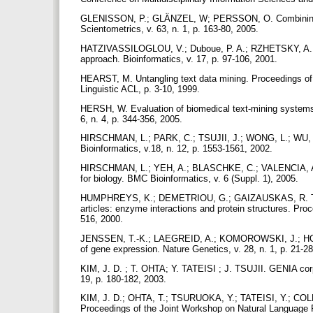
GLENISSON, P.; GLÄNZEL, W; PERSSON, O. Combining full-
Scientometrics, v. 63, n. 1, p. 163-80, 2005.
HATZIVASSILOGLOU, V.; Duboue, P. A.; RZHETSKY, A. Dis
approach. Bioinformatics, v. 17, p. 97-106, 2001.
HEARST, M. Untangling text data mining. Proceedings of 
Linguistic ACL, p. 3-10, 1999.
HERSH, W. Evaluation of biomedical text-mining systems: l
6, n. 4, p. 344-356, 2005.
HIRSCHMAN, L.; PARK, C.; TSUJII, J.; WONG, L.; WU, C. 
Bioinformatics, v.18, n. 12, p. 1553-1561, 2002.
HIRSCHMAN, L.; YEH, A.; BLASCHKE, C.; VALENCIA, A. Ov
for biology. BMC Bioinformatics, v. 6 (Suppl. 1), 2005.
HUMPHREYS, K.; DEMETRIOU, G.; GAIZAUSKAS, R. Two appl
articles: enzyme interactions and protein structures. P
516, 2000.
JENSSEN, T.-K.; LAEGREID, A.; KOMOROWSKI, J.; HOVIG,
of gene expression. Nature Genetics, v. 28, n. 1, p. 21-2
KIM, J. D. ; T. OHTA; Y. TATEISI ; J. TSUJII. GENIA corp
19, p. 180-182, 2003.
KIM, J. D.; OHTA, T.; TSURUOKA, Y.; TATEISI, Y.; COLLIE
Proceedings of the Joint Workshop on Natural Language P