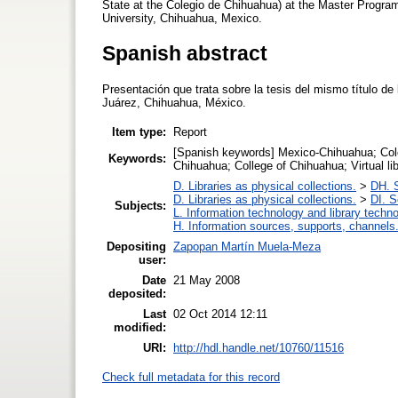
State at the Colegio de Chihuahua) at the Master Progr
University, Chihuahua, Mexico.
Spanish abstract
Presentación que trata sobre la tesis del mismo título d
Juárez, Chihuahua, México.
Item type:
Report
[Spanish keywords] Mexico-Chihuahua; Coleg
Keywords:
Chihuahua; College of Chihuahua; Virtual li
D. Libraries as physical collections.
>
DH. S
D. Libraries as physical collections.
>
DI. S
Subjects:
L. Information technology and library techn
H. Information sources, supports, channels
Depositing
Zapopan Martín Muela-Meza
user:
Date
21 May 2008
deposited:
Last
02 Oct 2014 12:11
modified:
URI:
http://hdl.handle.net/10760/11516
Check full metadata for this record