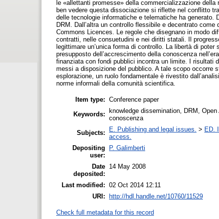
le «allettanti promesse» della commercializzazione della ric
ben vedere questa dissociazione si riflette nel conflitto tra 
delle tecnologie informatiche e telematiche ha generato. D
DRM. Dall’altra un controllo flessibile e decentrato come
Commons Licences. Le regole che disegnano in modo differen
contratti, nelle consuetudini e nei diritti statali. Il prog
legittimare un’unica forma di controllo. La libertà di poter 
presupposto dell’accrescimento della conoscenza nell’era di
finanziata con fondi pubblici incontra un limite. I risulta
messi a disposizione del pubblico. A tale scopo occorre stu
esplorazione, un ruolo fondamentale è rivestito dall’analisi 
norme informali della comunità scientifica.
Item type:
Conference paper
knowledge dissemination, DRM, Open A
Keywords:
conoscenza
E. Publishing and legal issues.
>
ED. I
Subjects:
access.
Depositing
P. Galimberti
user:
Date
14 May 2008
deposited:
Last modified:
02 Oct 2014 12:11
URI:
http://hdl.handle.net/10760/11529
Check full metadata for this record