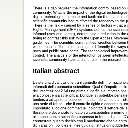
There is a gap between the information control based on i
community. What is the impact of the digital technologies 
digital technologies increase and facilitate the chances o
scientific community had reinforced the tendency to the p
There is the risk – caused by a series of factors – that a 
Rights Management (DRM) systems settles the scientists’ 
informal uses and norms), determining a reduction in the ch
trying to contrast this risk with the Open Access Movemen
guidelines. The scientific communities wrestles between 
works’ results. The rules shaping so differently the ways 
uses and public state rights. The technological improve
control. The analysis of the interaction between intellec
scientific community have a basic role in the research of t
Italian abstract
Esiste una divaricazione tra il controllo dell’informazione 
informali della comunità scientifica. Qual è l’impatto delle
dell’informazione? Ad una prima superficiale impressione l
alla conoscenza scientifica. Dunque, si potrebbe pensare che
tendenza ad aprire al pubblico i risultati della ricerca. Tu
una serie di fattori - che il controllo rigido e accentrat
improntato a logiche commerciali colonizzi il settore della
flessibile e decentrato fondato su consuetudini e norme i
alla conoscenza scientifica espressa in forma digitale. D’
contrastare questo rischio con il movimento che va sott
dichiarazioni, policies e linee guida di istituzioni pubblic