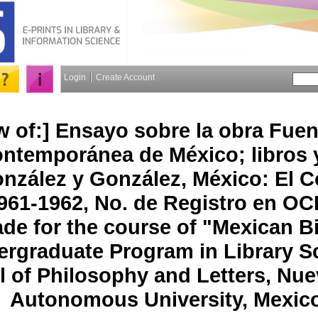
Login
Create Account
w of:] Ensayo sobre la obra Fuen
ontemporánea de México; libros y
nzález y González, México: El C
961-1962, No. de Registro en OC
de for the course of "Mexican B
ergraduate Program in Library Sc
 of Philosophy and Letters, Nu
Autonomous University, Mexic