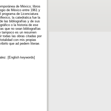
ntemporánea de México; libros
legio de México entre 1961 y
l programa de Licenciatura
exico, la catedratica fue la
e las bibliografías y de sus
gráfico o la historia de ese
ras que no sean bibliografías
que tampoco es un resumen
r todas las obras citadas por
 totalidad con mis propias
ribirlo que ad pedem literae.
zalez. [English keywords]