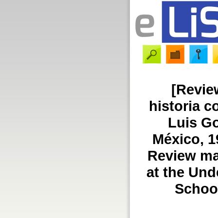
[Revie
historia c
Luis Go
México, 1
Review ma
at the Und
School