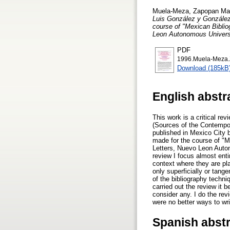
Muela-Meza, Zapopan Mar
Luis González y González
course of "Mexican Biblio
Leon Autonomous Universi
PDF
1996.Muela-Meza.Z
Download (185kB
English abstr
This work is a critical re
(Sources of the Contempor
published in Mexico City
made for the course of "M
Letters, Nuevo Leon Auton
review I focus almost entir
context where they are pla
only superficially or tange
of the bibliography techniq
carried out the review it b
consider any. I do the rev
were no better ways to wri
Spanish abst