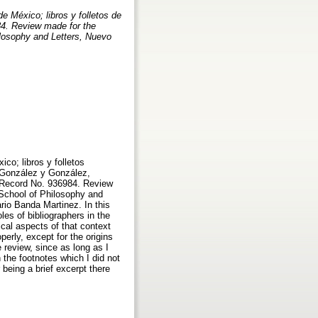
e México; libros y folletos de
4. Review made for the
ilosophy and Letters, Nuevo
co; libros y folletos
s González y González,
 Record No. 936984. Review
 School of Philosophy and
rio Banda Martinez. In this
oles of bibliographers in the
ical aspects of that context
operly, except for the origins
e review, since as long as I
n the footnotes which I did not
 being a brief excerpt there