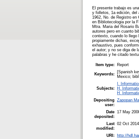
El presente trabajo es una
y folletos, 1a edición, d
1962, No. de Registro en 
en Bibliotecologia por la
Mtra. Maria del Rosario B
autores pero en cuanto bib
contexto, cuando lo llego
propiamente dichas, excep
exhaustivo, pues conforme
el autor; y no se diga de
palabras y he citado textu
Item type:
Report
[Spanish key
Keywords:
Mexico; bibl
I. Informati
Subjects:
H. Informati
H. Informati
Depositing
Zapopan Ma
user:
Date
17 May 200
deposited:
Last
02 Oct 2014
modified:
URI:
http://hdl.h