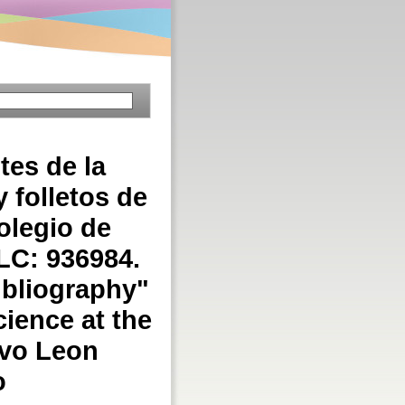
tes de la
 folletos de
olegio de
LC: 936984.
ibliography"
ience at the
evo Leon
o