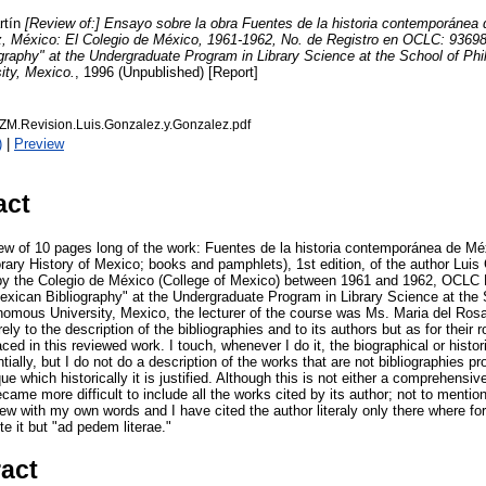
tín
[Review of:] Ensayo sobre la obra Fuentes de la historia contemporánea d
, México: El Colegio de México, 1961-1962, No. de Registro en OCLC: 93698
graphy" at the Undergraduate Program in Library Science at the School of Ph
ty, Mexico.
, 1996 (Unpublished) [Report]
M.Revision.Luis.Gonzalez.y.Gonzalez.pdf
)
|
Preview
act
view of 10 pages long of the work: Fuentes de la historia contemporánea de Méxi
ary History of Mexico; books and pamphlets), 1st edition, of the author Lui
 by the Colegio de México (College of Mexico) between 1961 and 1962, OCLC
exican Bibliography" at the Undergraduate Program in Library Science at the
omous University, Mexico, the lecturer of the course was Ms. Maria del Rosa
ely to the description of the bibliographies and to its authors but as for their r
ced in this reviewed work. I touch, whenever I do it, the biographical or histor
ntially, but I do not do a description of the works that are not bibliographies pr
ue which historically it is justified. Although this is not either a comprehensiv
ecame more difficult to include all the works cited by its author; not to mentio
iew with my own words and I have cited the author literaly only there where for
te it but "ad pedem literae."
ract