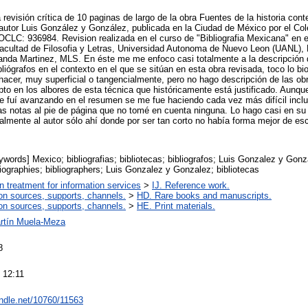
 revisión crítica de 10 paginas de largo de la obra Fuentes de la historia co
el autor Luis González y González, publicada en la Ciudad de México por el Co
OCLC: 936984. Revision realizada en el curso de "Bibliografia Mexicana" en e
 Facultad de Filosofia y Letras, Universidad Autonoma de Nuevo Leon (UANL), M
anda Martinez, MLS. En éste me me enfoco casi totalmente a la descripción d
liógrafos en el contexto en el que se sitúan en esta obra revisada, toco lo bio
 hacer, muy superficial o tangencialmente, pero no hago descripción de las ob
to en los albores de esta técnica que históricamente está justificado. Aun
 fuí avanzando en el resumen se me fue haciendo cada vez más difícil inclui
 las notas al pie de página que no tomé en cuenta ninguna. Lo hago casi en su
almente al autor sólo ahí donde por ser tan corto no había forma mejor de esc
words] Mexico; bibliografias; bibliotecas; bibliografos; Luis Gonzalez y Gon
iographies; bibliographers; Luis Gonzalez y Gonzalez; bibliotecas
on treatment for information services
>
IJ. Reference work.
on sources, supports, channels.
>
HD. Rare books and manuscripts.
on sources, supports, channels.
>
HE. Print materials.
rtín Muela-Meza
8
 12:11
andle.net/10760/11563