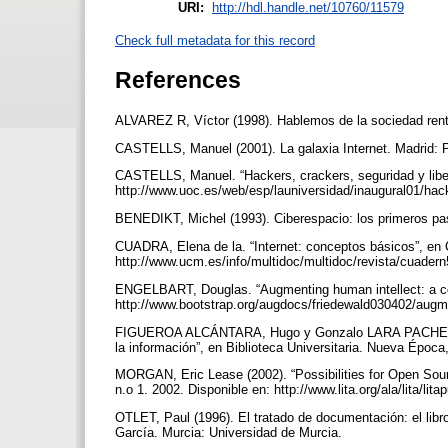
URI:
http://hdl.handle.net/10760/11579
Check full metadata for this record
References
ALVAREZ R, Víctor (1998). Hablemos de la sociedad rent
CASTELLS, Manuel (2001). La galaxia Internet. Madrid:
CASTELLS, Manuel. “Hackers, crackers, seguridad y liber
http://www.uoc.es/web/esp/launiversidad/inaugural01/ha
BENEDIKT, Michel (1993). Ciberespacio: los primeros pa
CUADRA, Elena de la. “Internet: conceptos básicos”, en
http://www.ucm.es/info/multidoc/multidoc/revista/cuader
ENGELBART, Douglas. “Augmenting human intellect: a co
http://www.bootstrap.org/augdocs/friedewald030402/augm
FIGUEROA ALCÁNTARA, Hugo y Gonzalo LARA PACHECO (20
la información”, en Biblioteca Universitaria. Nueva Época
MORGAN, Eric Lease (2002). “Possibilities for Open Source
n.o 1. 2002. Disponible en: http://www.lita.org/ala/lita/li
OTLET, Paul (1996). El tratado de documentación: el libro
García. Murcia: Universidad de Murcia.