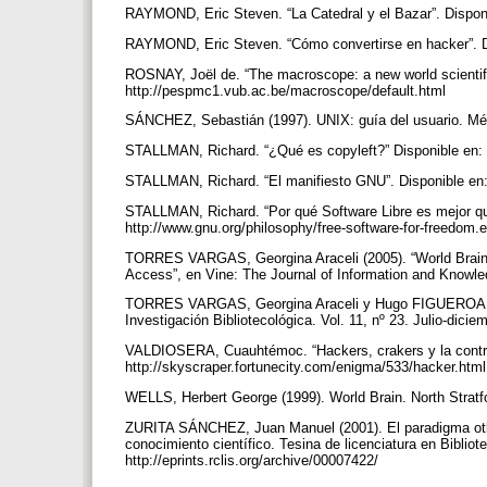
RAYMOND, Eric Steven. “La Catedral y el Bazar”. Disponib
RAYMOND, Eric Steven. “Cómo convertirse en hacker”. Di
ROSNAY, Joël de. “The macroscope: a new world scientifi
http://pespmc1.vub.ac.be/macroscope/default.html
SÁNCHEZ, Sebastián (1997). UNIX: guía del usuario. M
STALLMAN, Richard. “¿Qué es copyleft?” Disponible en: h
STALLMAN, Richard. “El manifiesto GNU”. Disponible en:
STALLMAN, Richard. “Por qué Software Libre es mejor qu
http://www.gnu.org/philosophy/free-software-for-freedom.
TORRES VARGAS, Georgina Araceli (2005). “World Brain 
Access”, en Vine: The Journal of Information and Knowl
TORRES VARGAS, Georgina Araceli y Hugo FIGUEROA ALCÁ
Investigación Bibliotecológica. Vol. 11, nº 23. Julio-dici
VALDIOSERA, Cuauhtémoc. “Hackers, crakers y la contrare
http://skyscraper.fortunecity.com/enigma/533/hacker.htm
WELLS, Herbert George (1999). World Brain. North Strat
ZURITA SÁNCHEZ, Juan Manuel (2001). El paradigma otlet
conocimiento científico. Tesina de licenciatura en Bibliot
http://eprints.rclis.org/archive/00007422/