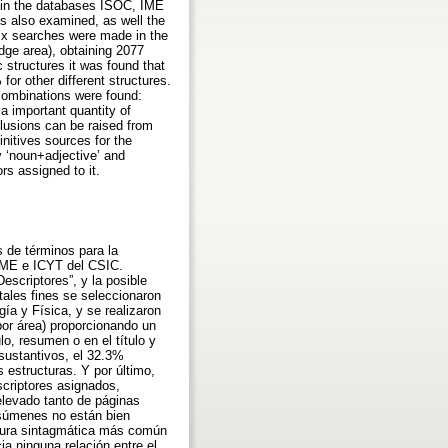
d in the databases ISOC, IME
is also examined, as well the
six searches were made in the
dge area), obtaining 2077
c structures it was found that
or other different structures.
 combinations were found:
 a important quantity of
lusions can be raised from
finitives sources for the
y ‘noun+adjective’ and
rs assigned to it.
s de términos para la
 IME e ICYT del CSIC.
escriptores”, y la posible
tales fines se seleccionaron
ía y Física, y se realizaron
por área) proporcionando un
lo, resumen o en el título y
sustantivos, el 32.3%
estructuras. Y por último,
criptores asignados,
elevado tanto de páginas
esúmenes no están bien
uctura sintagmática más común
a ninguna relación entre el