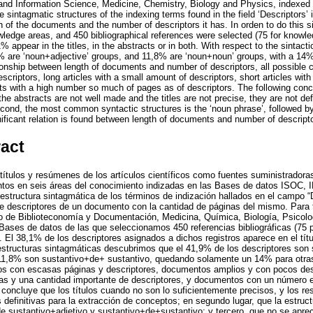
 and Information Science, Medicine, Chemistry, Biology and Physics, indexe
sintagmatic structures of the indexing terms found in the field ‘Descriptors’ 
th of the documents and the number of descriptors it has. In orden to do this 
wledge areas, and 450 bibliographical references were selected (75 for knowle
% appear in the titles, in the abstracts or in both. With respect to the sintacti
 are ‘noun+adjective’ groups, and 11,8% are ‘noun+noun’ groups, with a 14% f
ationship between length of documents and number of descriptors, all possible
escriptors, long articles with a small amount of descriptors, short articles with
s with a high number so much of pages as of descriptors. The following conc
f the abstracts are not well made and the titles are not precise, they are not de
econd, the most common syntactic structures is the ‘noun phrase’, followed b
nificant relation is found between length of documents and number of descripto
ract
 títulos y resúmenes de los artículos científicos como fuentes suministradora
ntos en seis áreas del conocimiento indizadas en las Bases de datos ISOC,
structura sintagmática de los términos de indización hallados en el campo “D
de descriptores de un documento con la cantidad de páginas del mismo. Para 
o de Biblioteconomía y Documentación, Medicina, Química, Biología, Psicolog
ases de datos de las que seleccionamos 450 referencias bibliográficas (75 
. El 38,1% de los descriptores asignados a dichos registros aparece en el títu
structuras sintagmáticas descubrimos que el 41,9% de los descriptores son 
 11,8% son sustantivo+de+ sustantivo, quedando solamente un 14% para otras 
los con escasas páginas y descriptores, documentos amplios y con pocos des
nas y una cantidad importante de descriptores, y documentos con un número 
concluye que los títulos cuando no son lo suficientemente precisos, y los r
 definitivas para la extracción de conceptos; en segundo lugar, que la estr
de sustantivo+adjetivo y sustantivo+de+sustantivo; y tercero, que no se apreci