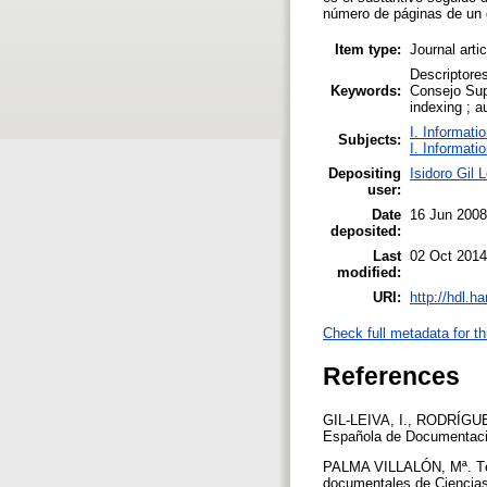
número de páginas de un 
Item type:
Journal arti
Descriptores
Keywords:
Consejo Supe
indexing ; a
I. Informati
Subjects:
I. Informati
Depositing
Isidoro Gil 
user:
Date
16 Jun 2008
deposited:
Last
02 Oct 2014
modified:
URI:
http://hdl.h
Check full metadata for th
References
GIL-LEIVA, I., RODRÍGUEZ
Española de Documentació
PALMA VILLALÓN, Mª. Técn
documentales de Ciencias