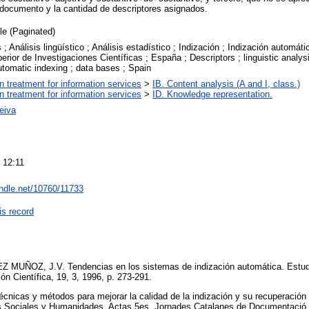
documento y la cantidad de descriptores asignados.
cle (Paginated)
 ; Análisis lingüístico ; Análisis estadístico ; Indización ; Indización automát
rior de Investigaciones Científicas ; España ; Descriptors ; linguistic analysis
utomatic indexing ; data bases ; Spain
on treatment for information services
>
IB. Content analysis (A and I, class.)
on treatment for information services
>
ID. Knowledge representation.
Leiva
 12:11
andle.net/10760/11733
is record
 MUÑOZ, J.V. Tendencias en los sistemas de indización automática. Estudi
n Científica, 19, 3, 1996, p. 273-291.
icas y métodos para mejorar la calidad de la indización y su recuperación
 Sociales y Humanidades. Actas 5es. Jornades Catalanes de Documentació,