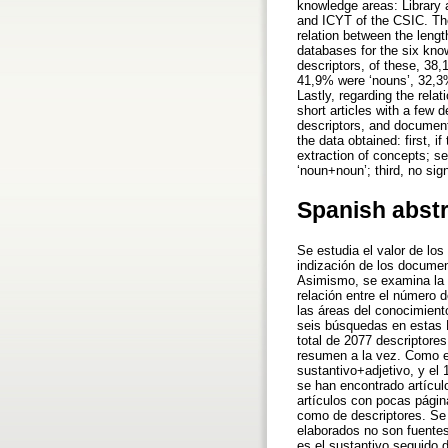
knowledge areas: Library
and ICYT of the CSIC. The 
relation between the leng
databases for the six kno
descriptors, of these, 38,1
41,9% were ‘nouns’, 32,3%
Lastly, regarding the rel
short articles with a few d
descriptors, and document
the data obtained: first, i
extraction of concepts; s
‘noun+noun’; third, no sig
Spanish abst
Se estudia el valor de los
indización de los docume
Asimismo, se examina la e
relación entre el número 
las áreas del conocimient
seis búsquedas en estas B
total de 2077 descriptores
resumen a la vez. Como e
sustantivo+adjetivo, y el
se han encontrado artícu
artículos con pocas pági
como de descriptores. Se 
elaborados no son fuentes
es el sustantivo seguido 