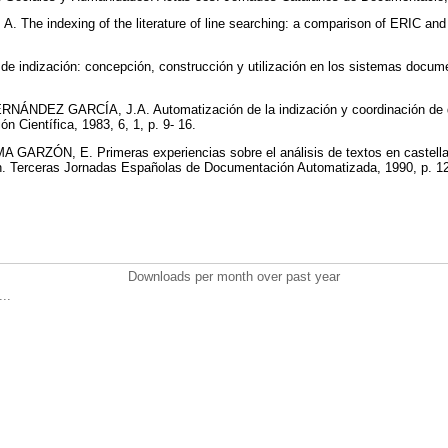
The indexing of the literature of line searching: a comparison of ERIC and 
e indización: concepción, construcción y utilización en los sistemas docume
ÁNDEZ GARCÍA, J.A. Automatización de la indización y coordinación de d
 Científica, 1983, 6, 1, p. 9- 16.
ARZÓN, E. Primeras experiencias sobre el análisis de textos en castellan
n. Terceras Jornadas Españolas de Documentación Automatizada, 1990, p. 1
Downloads per month over past year
..