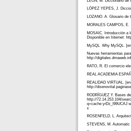
LEÓN, M. Diccionario de i
LÓPEZ YEPES, J. Dicciona
LOZANO. A. Glosario de t
MORALES CAMPOS, E. La b
MOSAIC. Introducción a lo
Disponible en Internet: h
MySQL. Why MySQL. [en lí
Nuevas herramientas para 
http://digitales.dmaweb.i
RATO, R. El comercio ele
REAL ACADEMIA ESPAÑOLA.
REALIDAD VIRTUAL. [en lí
http://disenovital.pagina
RODRÍGUEZ Y. Bases de dat
http://72.14.253.104/sear
q=cache:yrDz_l99UCAJ:w
x
ROSENFELD, L. Arquitect
STEVENS, M. Automatic ind