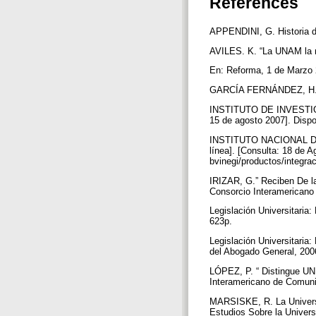
References
APPENDINI, G. Historia 
AVILES. K. “La UNAM la m
En: Reforma, 1 de Marzo 
GARCÍA FERNÁNDEZ, H. Hi
INSTITUTO DE INVESTIGA
15 de agosto 2007]. Dispon
INSTITUTO NACIONAL DE 
línea]. [Consulta: 18 de 
bvinegi/productos/integr
IRIZAR, G.” Reciben De la
Consorcio Interamericano
Legislación Universitaria
623p.
Legislación Universitaria
del Abogado General, 200
LÓPEZ, P. “ Distingue UN
Interamericano de Comun
MARSISKE, R. La Universid
Estudios Sobre la Univers