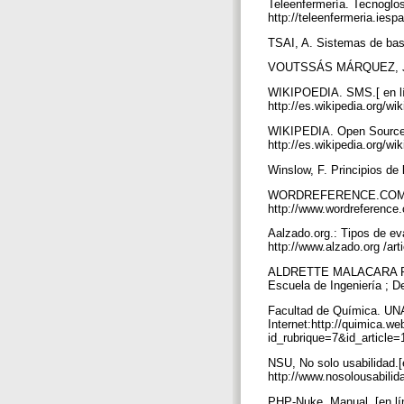
Teleenfermería. Tecnoglosa
http://teleenfermeria.ies
TSAI, A. Sistemas de base
VOUTSSÁS MÁRQUEZ, J. Bi
WIKIPOEDIA. SMS.[ en líne
http://es.wikipedia.org/w
WIKIPEDIA. Open Source.[e
http://es.wikipedia.org/w
Winslow, F. Principios de
WORDREFERENCE.COM. Conc
http://www.wordreference
Aalzado.org.: Tipos de eva
http://www.alzado.org /ar
ALDRETTE MALACARA R. Pro
Escuela de Ingeniería ; 
Facultad de Química. UNA
Internet:http://quimica.
id_rubrique=7&id_articl
NSU, No solo usabilidad.[
http://www.nosolousabilid
PHP-Nuke. Manual. [en lín