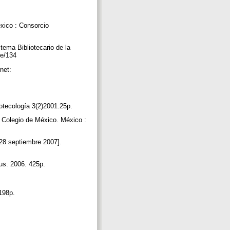
éxico : Consorcio
Bibliotecario de la
ite/134
net:
otecología 3(2)2001.25p.
 Colegio de México. México :
28 septiembre 2007].
rus. 2006. 425p.
.
 198p.
p.