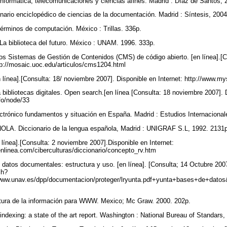
nformática, telecomunicaciones y ciencias afines. Madrid : Díaz de Santos,
rio enciclopédico de ciencias de la documentación. Madrid : Síntesis, 2004
érminos de computación. México : Trillas. 336p.
iblioteca del futuro. México : UNAM. 1996. 333p.
s Sistemas de Gestión de Contenidos (CMS) de código abierto. [en línea].[C
ttp://mosaic.uoc.edu/articulos/cms1204.html
nea].[Consulta: 18/ noviembre 2007]. Disponible en Internet: http://www.m
bibliotecas digitales. Open search.[en línea [Consulta: 18 noviembre 2007]. D
nfo/node/33
ctrónico fundamentos y situación en España. Madrid : Estudios Internaciona
 Diccionario de la lengua española, Madrid : UNIGRAF S.L, 1992. 2131
nea].[Consulta: 2 noviembre 2007].Disponible en Internet:
senlinea.com/ciberculturas/diccionario/concepto_rv.htm
os documentales: estructura y uso. [en línea]. [Consulta; 14 Octubre 2007]
ch?
ww.unav.es/dpp/documentacion/proteger/lryunta.pdf+yunta+bases+de+dat
ura de la información para WWW. Mexico; Mc Graw. 2000. 202p.
exing: a state of the art report. Washington : National Bureau of Standars