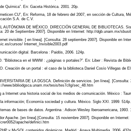
de Química”. En: Gaceta Histórica. 2001. 20p.
rneticen CU”, En: Reforma, 18 de febrero del 2007, en sección de Cultura, M
icación S.A. de C.V.
 AUTÓNOMA DE MÉXICO. DIRECCIÓN GENERAL DE BIBLIOTECAS. Sistema 
a: 20 de Septiembre 2007]. Disponible en Internet: http://dgb.unam.mx/sbus
rnet invisible. [ en línea]. [Consulta: 28 septiembre 2007]. Disponible en Inter
csic.es/cursos/ Internet_Invisible2003.pdf
nicación digital. Barcelona : Paidós, 2006. 124p.
iblioteca en el WWW : ¿páginas o portales?”. En: Liber : Revista de Bibli
eación de un portal : el caso de la biblioteca Daniel Cosío Villegas de El
ERSITARIA DE LA DGSCA. Definición de servicios. [en línea]. [Consulta: 
tp://www.bibliodgsca.unam.mx/tesis/tes7cllg/sec_48.htm
a Internet una historia social de los medios de comunicación. México : Tau
a información; Economía sociedad y cultura. México. Siglo XXI. 1999. 514p
istemas de bases de datos. Argentina : Adison Wesley Iberoamericana, 1993.
dor Apache..[en línea].[Consulta: 15 noviembre 2007]. Disponible en Internet:
/crer0052/apache/definici.htm
HP y MySQL contenidos dinámicos. Madrid : Anaya Multimedia, 2006. 432