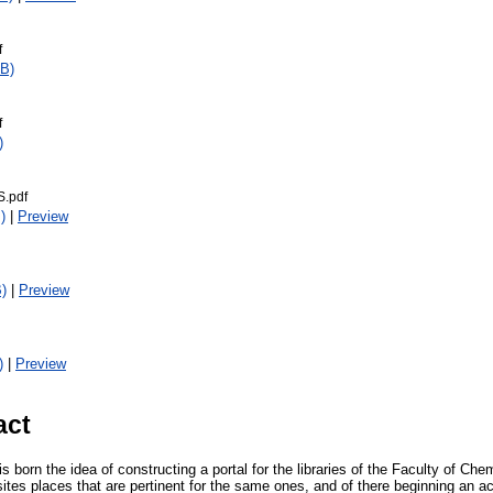
f
B)
f
)
.pdf
)
|
Preview
)
|
Preview
)
|
Preview
act
 is born the idea of constructing a portal for the libraries of the Faculty of C
ites places that are pertinent for the same ones, and of there beginning an activ