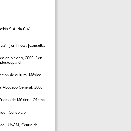
ación S.A. de C.V.
.
 [ en línea]. [Consulta:
 en México, 2005. [ en
nidos/espanol
ción de cultura, México :
del Abogado General, 2006.
tónoma de México : Oficina
ico : Consorcio
xico : UNAM, Centro de