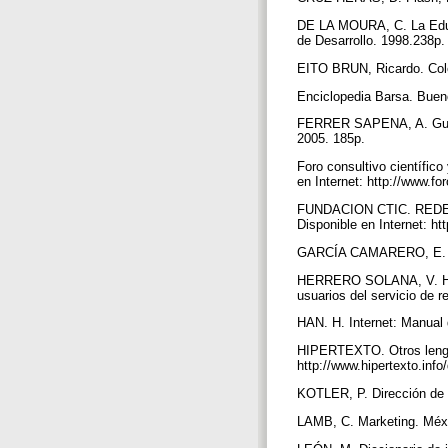
DE LA MOURA, C. La Educa
de Desarrollo. 1998.238p
EITO BRUN, Ricardo. Cole
Enciclopedia Barsa. Bueno
FERRER SAPENA, A. Guía m
2005. 185p.
Foro consultivo científico
en Internet: http://www.
FUNDACION CTIC. REDES se
Disponible en Internet: h
GARCÍA CAMARERO, E. La b
HERRERO SOLANA, V. Hiper
usuarios del servicio de 
HAN. H. Internet: Manual 
HIPERTEXTO. Otros lenguaj
http://www.hipertexto.in
KOTLER, P. Dirección de 
LAMB, C. Marketing. Méx