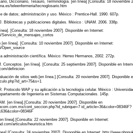
rio, Diccionario, Tesauro, Terminología. [en línea] [Consulta: 18 noviembre 2
pana.es/teleenfermeria/tecnoglosario.htm
 de datos; administración y uso. México : Prentice-Hall. 1990. 607p.
bliotecas y publicaciones digitales. México : UNAM. 2006. 338p.
a]. [Consulta: 18 noviembre 2007]. Disponible en Internet:
iki/Servicio_de_mensajes_cortos
n línea]. [Consulta: 10 noviembre 2007]. Disponible en Internet:
iki/Open_source
 la administración científica. México: Herreo Hermanos, 2002. 272p.
eptos. [en línea]. [Consulta: 25 septiembre 2007]. Disponible en Intern
.com/definicion
luación de sitios web.[en línea.].[Consulta: 20 noviembre 2007]. Disponible e
ticulo.php?id_art=75&s=1
tocolo WAP y su aplicación a la tecnología celular. México : Universidad
Departamento de Ingeniería en Sistemas Computacionales. 145p.
M. [en línea].[Consulta: 20 noviembre 2007]. Disponible en
webcom.com.mx/cont_seccion.php?id_rubrique=7 id_article=36&color=08346F?
e=1636&color=08346F
en línea].[Consulta: 22 noviembre 2007]. Disponible en Internet:
ad.com/articulos/heuristica.htm
ea].[Consulta: 24 noviembre 2007]. Disponible en Internet: http://www.phpnu