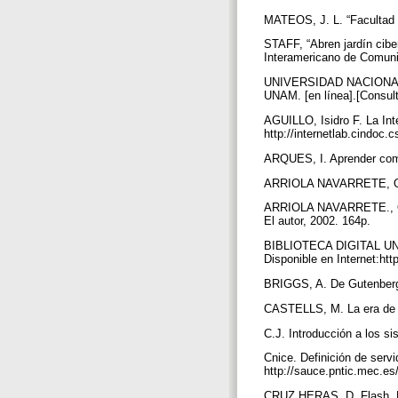
MATEOS, J. L. “Facultad 
STAFF, “Abren jardín cibe
Interamericano de Comun
UNIVERSIDAD NACIONAL
UNAM. [en línea].[Consult
AGUILLO, Isidro F. La Inte
http://internetlab.cindoc.
ARQUES, I. Aprender comu
ARRIOLA NAVARRETE, O. “B
ARRIOLA NAVARRETE., O. Cr
El autor, 2002. 164p.
BIBLIOTECA DIGITAL UNIV
Disponible en Internet:ht
BRIGGS, A. De Gutenberg 
CASTELLS, M. La era de l
C.J. Introducción a los s
Cnice. Definición de servi
http://sauce.pntic.mec.es
CRUZ HERAS, D. Flash, P