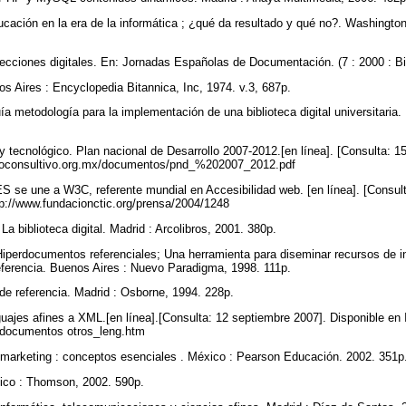
ción en la era de la informática ; ¿qué da resultado y qué no?. Washington
.
cciones digitales. En: Jornadas Españolas de Documentación. (7 : 2000 : Bi
s Aires : Encyclopedia Bitannica, Inc, 1974. v.3, 687p.
etodología para la implementación de una biblioteca digital universitaria.
 y tecnológico. Plan nacional de Desarrollo 2007-2012.[en línea]. [Consulta: 
foroconsultivo.org.mx/documentos/pnd_%202007_2012.pdf
 une a W3C, referente mundial en Accesibilidad web. [en línea]. [Consult
ttp://www.fundacionctic.org/prensa/2004/1248
iblioteca digital. Madrid : Arcolibros, 2001. 380p.
documentos referenciales; Una herramienta para diseminar recursos de inf
referencia. Buenos Aires : Nuevo Paradigma, 1998. 111p.
de referencia. Madrid : Osborne, 1994. 228p.
es afines a XML.[en línea].[Consulta: 12 septiembre 2007]. Disponible en I
fo/documentos otros_leng.htm
marketing : conceptos esenciales . México : Pearson Educación. 2002. 351p
ico : Thomson, 2002. 590p.