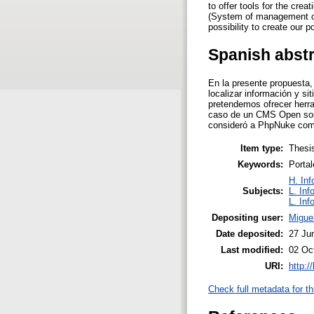
to offer tools for the cre
(System of management of
possibility to create our po
Spanish abst
En la presente propuesta,
localizar información y si
pretendemos ofrecer herra
caso de un CMS Open sourc
consideró a PhpNuke como 
Item type:
Thesi
Keywords:
Portal
H. Inf
Subjects:
L. Inf
L. Inf
Depositing user:
Migue
Date deposited:
27 Ju
Last modified:
02 Oc
URI:
http:/
Check full metadata for th