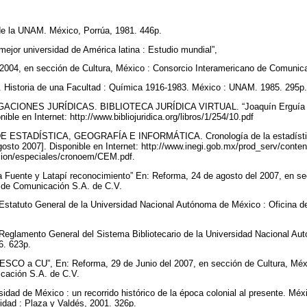
de la UNAM. México, Porrúa, 1981. 446p.
ejor universidad de América latina : Estudio mundial”,
2004, en sección de Cultura, México : Consorcio Interamericano de Comunic
storia de una Facultad : Química 1916-1983. México : UNAM. 1985. 295p
CIONES JURÍDICAS. BIBLIOTECA JURÍDICA VIRTUAL. “Joaquín Erguía Liz”.
ible en Internet: http://www.bibliojuridica.org/libros/1/254/10.pdf
ESTADÍSTICA, GEOGRAFÍA E INFORMÁTICA. Cronología de la estadística
Agosto 2007]. Disponible en Internet: http://www.inegi.gob.mx/prod_serv/conte
acion/especiales/cronoem/CEM.pdf.
 Fuente y Latapí reconocimiento” En: Reforma, 24 de agosto del 2007, en sec
 de Comunicación S.A. de C.V.
: Estatuto General de la Universidad Nacional Autónoma de México : Oficina 
: Reglamento General del Sistema Bibliotecario de la Universidad Nacional Au
6. 623p.
ESCO a CU”, En: Reforma, 29 de Junio del 2007, en sección de Cultura, Méx
icación S.A. de C.V.
ad de México : un recorrido histórico de la época colonial al presente. Mé
idad : Plaza y Valdés, 2001. 326p.