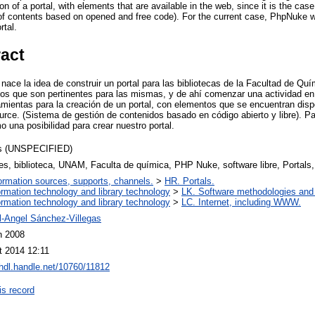
ation of a portal, with elements that are available in the web, since it is the 
 contents based on opened and free code). For the current case, PhpNuke w
rtal.
ract
 nace la idea de construir un portal para las bibliotecas de la Facultad de Q
tios que son pertinentes para las mismas, y de ahí comenzar una actividad en I
mientas para la creación de un portal, con elementos que se encuentran disp
e. (Sistema de gestión de contenidos basado en código abierto y libre). Par
una posibilidad para crear nuestro portal.
s (UNSPECIFIED)
es, biblioteca, UNAM, Faculta de química, PHP Nuke, software libre, Portals, 
ormation sources, supports, channels.
>
HR. Portals.
ormation technology and library technology
>
LK. Software methodologies and 
ormation technology and library technology
>
LC. Internet, including WWW.
l-Angel Sánchez-Villegas
n 2008
t 2014 12:11
/hdl.handle.net/10760/11812
is record