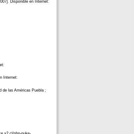
007]. Disponible en Internet:
et:
n Internet:
 de las Américas Puebla ;
ke.x2.cl/php-nuke-