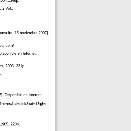
 2004.1348p.
. 2 Vol..
onsulta: 15 noviembre 2007].
ysql.com/
isponible en Internet:
les, 2006. 331p.
p..
. Disponible en Internet:
os&hl=es&ct=clnk&cd=1&gl=m
, 1965. 220p.