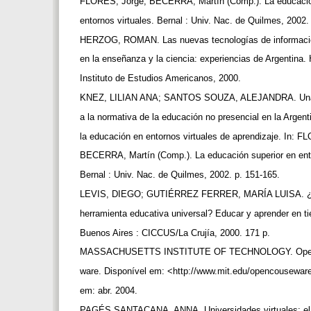
FLORES, Jorge; BECERRA, Martín (Comp.). La educació
entornos virtuales. Bernal : Univ. Nac. de Quilmes, 2002.
HERZOG, ROMAN. Las nuevas tecnologías de informaci
en la enseñanza y la ciencia: experiencias de Argentina
Instituto de Estudios Americanos, 2000.
KNEZ, LILIAN ANA; SANTOS SOUZA, ALEJANDRA. Un
a la normativa de la educación no presencial en la Argent
la educación en entornos virtuales de aprendizaje. In: 
BECERRA, Martín (Comp.). La educación superior en ent
Bernal : Univ. Nac. de Quilmes, 2002. p. 151-165.
LEVIS, DIEGO; GUTIÉRREZ FERRER, MARÍA LUISA. ¿
herramienta educativa universal? Educar y aprender en t
Buenos Aires : CICCUS/La Crujía, 2000. 171 p.
MASSACHUSETTS INSTITUTE OF TECHNOLOGY. Ope
ware. Disponível em: <http://www.mit.edu/opencousewar
em: abr. 2004.
PAGÉS SANTACANA, ANNA. Universidades virtuales: el