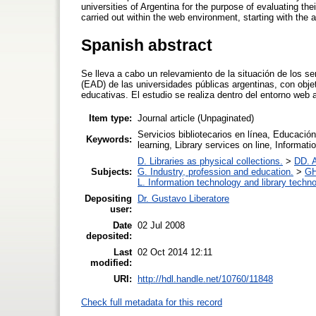
universities of Argentina for the purpose of evaluating the
carried out within the web environment, starting with the 
Spanish abstract
Se lleva a cabo un relevamiento de la situación de los se
(EAD) de las universidades públicas argentinas, con objet
educativas. El estudio se realiza dentro del entorno web 
Item type:
Journal article (Unpaginated)
Servicios bibliotecarios en línea, Educación
Keywords:
learning, Library services on line, Informati
D. Libraries as physical collections.
>
DD. A
Subjects:
G. Industry, profession and education.
>
GH
L. Information technology and library techn
Depositing
Dr. Gustavo Liberatore
user:
Date
02 Jul 2008
deposited:
Last
02 Oct 2014 12:11
modified:
URI:
http://hdl.handle.net/10760/11848
Check full metadata for this record