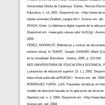
Universidad Oberta de Catalunya. Edutec, Revista Elect
Educativa, n. 14, 2001. Disponível em: <http://www.uib.e
edutec-e/revelec15/albert_sangra.htm>. Acesso em: abr.
PASCH, Grete. La biblioteca digital soporte de la educaci
Disponível em: <www.gslis.utexas.edu/~lis312g>. Aces
2004.
PÉREZ, ADORACIÓ. Bibliotecas y centros de document
entorno virtual. In: DUART, Joseph; SANGRÁ, Albert (Co
en la virtualidad. Barcelona : Gedisa, 2000. p. 223-240.
RED UNIVERSITARIA DE EDUCACIÓN A DISTANCIA. P
y proyectos de educación superior. [S. L.), 2002. Disponív
www.virtual.unlar.edu.ar/RUEDA/>. Acesso em: abr. 2004
RODRÍGUEZ YUNTA, LUIS. Pasarelas temáticas en Inte
modelo de directorio basado en la aplicación de técnica
Hipertext.net, n. 2, 2004. Disponível em: <http://www.hip
Acesso em: set. 2004.