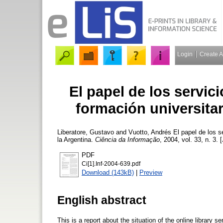
Login
Create 
El papel de los servici
formación universitar
Liberatore, Gustavo
and
Vuotto, Andrés
El papel de los se
la Argentina.
Ciência da Informação
, 2004, vol. 33, n. 3. 
PDF
Ci[1].Inf-2004-639.pdf
Download (143kB)
|
Preview
English abstract
This is a report about the situation of the online library 