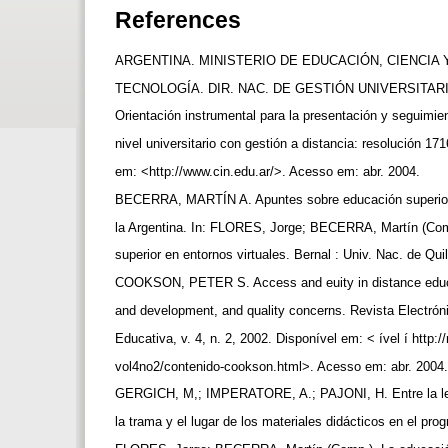
References
ARGENTINA. MINISTERIO DE EDUCACIÓN, CIENCIA
TECNOLOGÍA. DIR. NAC. DE GESTIÓN UNIVERSITAR
Orientación instrumental para la presentación y seguimi
nivel universitario con gestión a distancia: resolución 171
em: <http://www.cin.edu.ar/>. Acesso em: abr. 2004.
BECERRA, MARTÍN A. Apuntes sobre educación superior 
la Argentina. In: FLORES, Jorge; BECERRA, Martín (Co
superior en entornos virtuales. Bernal : Univ. Nac. de Qu
COOKSON, PETER S. Access and euity in distance educ
and development, and quality concerns. Revista Electrón
Educativa, v. 4, n. 2, 2002. Disponível em: < ível í http:
vol4no2/contenido-cookson.html>. Acesso em: abr. 2004
GERGICH, M,; IMPERATORE, A.; PAJONI, H. Entre la letr
la trama y el lugar de los materiales didácticos en el pr