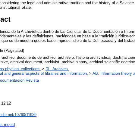
considering the legal and administrative tradition and the history of a Science 
stitutional State.
ract
dencia de la Archivística dentro de las Ciencias de la Documentación e Infor
undamentales y las definiciones, haciéndose en base a la tradición jurídico-admi
ia que se demuestra que es base imprescindible de la Democracia y del Esta
cle (Paginated)
, archivo, documento de archivo, archivero, historia archivística, doctrina cient
hive, archival document, archivist, archive history, archival scientific doctrine
 as physical collections.
>
DL. Archives.
al and general aspects of libraries and information.
>
AB. Information theory a
ocumentación Revista
 12:12
andle.net/10760/11939
is record