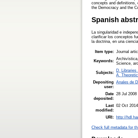
concepts and definitions, 
the Democracy and the Con
Spanish abst
La singularidad e indepen
clarificar los conceptos f
la doctrina, en una cienc
Item type:
Journal arti
Archivística
Keywords:
Science, arc
D. Libraries
Subjects:
A. Theoretic
Depositing
Anales de D
user:
Date
28 Jul 2008
deposited:
Last
02 Oct 2014
modified:
URI:
http://hdl.h
Check full metadata for th