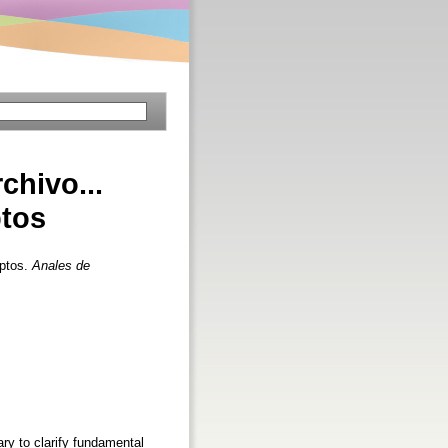
chivo...
ptos
eptos.
Anales de
ry to clarify fundamental