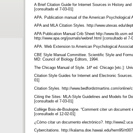
A Brief Citation Guide for Internet Sources in History a
[consultado el 7-03-01]
APA. Publication manual of the American Psychological 
APA and MLA Citation Styles. http://www.utexas.edu/depts
APA Publication Manual Crib Sheet http://www.lib.usm.edu
http://www.apa.org/journals/webref.html [consultado el 7-
APA. Web Extension to American Psychological Associati
CBE Style Manual Committee. Scientific Style and Format
MD: Council of Biology Editors, 1994.
The Chicago Manual of Style. 14ª ed. Chicago [etc.]: Uni
Citation Style Guides for Internet and Electronic Sources.
01]
Citation Styles. http://www.bedfordstmartins.com/online/c
Citing the Sites: MLA-Style Guidelines and Models for D
[consultado el 7-03-01]
Collège Bois-de-Boulogne. “Comment citer un document éle
[consultado el 12-02-01]
¿Cómo citar un documento electrónico?. http://www2.uca
Cybercitations. http://kalama.doe.hawaii.edu/hern95/rt007