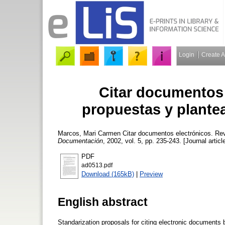
Login
Create 
Citar documentos 
propuestas y plante
Marcos, Mari Carmen
Citar documentos electrónicos. Rev
Documentación
, 2002, vol. 5, pp. 235-243. [Journal articl
PDF
ad0513.pdf
Download (165kB)
|
Preview
English abstract
Standarization proposals for citing electronic documen