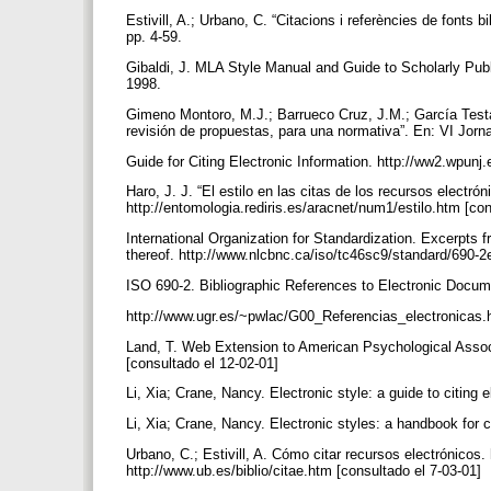
Estivill, A.; Urbano, C. “Citacions i referències de fonts bi
pp. 4-59.
Gibaldi, J. MLA Style Manual and Guide to Scholarly Pub
1998.
Gimeno Montoro, M.J.; Barrueco Cruz, J.M.; García Testal
revisión de propuestas, para una normativa”. En: VI Jo
Guide for Citing Electronic Information. http://ww2.wpunj.
Haro, J. J. “El estilo en las citas de los recursos electró
http://entomologia.rediris.es/aracnet/num1/estilo.htm [co
International Organization for Standardization. Excerpts 
thereof. http://www.nlcbnc.ca/iso/tc46sc9/standard/690-2
ISO 690-2. Bibliographic References to Electronic Docu
http://www.ugr.es/~pwlac/G00_Referencias_electronicas.
Land, T. Web Extension to American Psychological Asso
[consultado el 12-02-01]
Li, Xia; Crane, Nancy. Electronic style: a guide to citing 
Li, Xia; Crane, Nancy. Electronic styles: a handbook for c
Urbano, C.; Estivill, A. Cómo citar recursos electrónicos.
http://www.ub.es/biblio/citae.htm [consultado el 7-03-01]