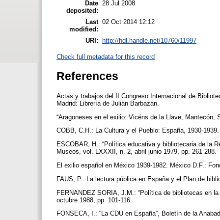
Date
28 Jul 2008
deposited:
Last
02 Oct 2014 12:12
modified:
URI:
http://hdl.handle.net/10760/11997
Check full metadata for this record
References
Actas y trabajos del II Congreso Internacional de Bibliote
Madrid: Librería de Julián Barbazán.
“Aragoneses en el exilio: Vicéns de la Llave, Mantecón, 
COBB, C.H.: La Cultura y el Pueblo: España, 1930-1939.
ESCOBAR, H.: “Política educativa y bibliotecaria de la Rep
Museos, vol. LXXXII, n. 2, abril-junio 1979, pp. 261-288.
El exilio español en México 1939-1982. México D.F.: Fo
FAUS, P.: La lectura pública en España y el Plan de bibl
FERNANDEZ SORIA, J.M.: “Política de bibliotecas en la R
octubre 1988, pp. 101-116.
FONSECA, I.: “La CDU en España”, Boletín de la Anabad