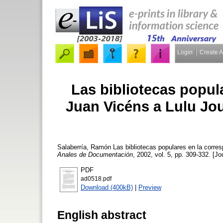
Login
Create 
Las bibliotecas popul
Juan Vicéns a Lulu Jo
Salaberría, Ramón
Las bibliotecas populares en la corre
Anales de Documentación
, 2002, vol. 5, pp. 309-332. [Jo
PDF
ad0518.pdf
Download (400kB)
|
Preview
English abstract