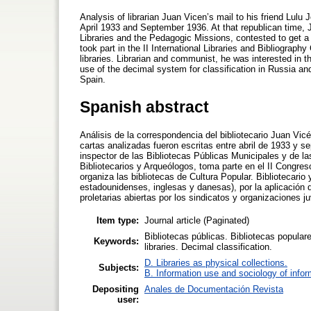
Analysis of librarian Juan Vicen’s mail to his friend Lul
April 1933 and September 1936. At that republican time, 
Libraries and the Pedagogic Missions, contested to get a 
took part in the II International Libraries and Bibliograp
libraries. Librarian and communist, he was interested in t
use of the decimal system for classification in Russia and
Spain.
Spanish abstract
Análisis de la correspondencia del bibliotecario Juan Vi
cartas analizadas fueron escritas entre abril de 1933 y 
inspector de las Bibliotecas Públicas Municipales y de l
Bibliotecarios y Arqueólogos, toma parte en el II Congreso
organiza las bibliotecas de Cultura Popular. Bibliotecario
estadounidenses, inglesas y danesas), por la aplicación d
proletarias abiertas por los sindicatos y organizaciones 
Item type:
Journal article (Paginated)
Bibliotecas públicas. Bibliotecas populare
Keywords:
libraries. Decimal classification.
D. Libraries as physical collections.
Subjects:
B. Information use and sociology of infor
Depositing
Anales de Documentación Revista
user: