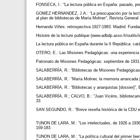
FONSECA, I.: “La lectura pública en España: pasado, pres
GOMEZ HERNANDEZ, J.A.: “La preocupación por la lectura
al plan de bibliotecas de María Moliner”, Revista General
Hernando Viñes: retrospectiva 1927-1983. Madrid: Funda
Histoire de la lecture publique (www.adbdp.asso.fr/outils/
La lectura pública en España durante la II República: cat
OTERO, E.: Las Misiones Pedagógicas: una experiencia 
Patronato de Misiones Pedagógicas: septiembre de 1931-
SALABERRÍA, R.: “Bibliotecas de Misiones Pedagógicas [d
SALABERRÍA, R.: “María Moliner, la memoria arrancada [d
SALABERRÍA, R.: “Bibliotecas y anarquistas [dossier]”, E
SALABERRÍA, R.; CALVO, B.: “Juan Vicéns, bibliotecario r
33.
SAN SEGUNDO, R.: “Breve reseña histórica de la CDU en E
TUNON DE LARA, M.: “Los intelectuales, de 1926 a 1936”,
159-183.
TUNON DE LARA, M.: “La política cultural del primer bi