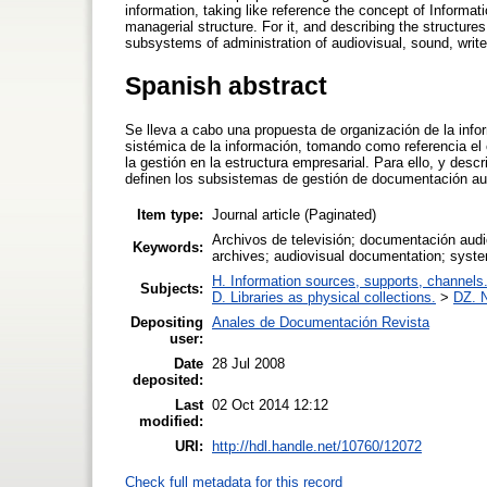
information, taking like reference the concept of Informa
managerial structure. For it, and describing the structure
subsystems of administration of audiovisual, sound, writ
Spanish abstract
Se lleva a cabo una propuesta de organización de la info
sistémica de la información, tomando como referencia 
la gestión en la estructura empresarial. Para ello, y desc
definen los subsistemas de gestión de documentación audi
Item type:
Journal article (Paginated)
Archivos de televisión; documentación audi
Keywords:
archives; audiovisual documentation; syste
H. Information sources, supports, channels
Subjects:
D. Libraries as physical collections.
>
DZ. N
Depositing
Anales de Documentación Revista
user:
Date
28 Jul 2008
deposited:
Last
02 Oct 2014 12:12
modified:
URI:
http://hdl.handle.net/10760/12072
Check full metadata for this record