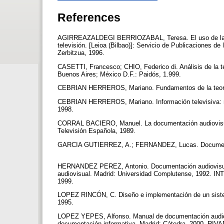
References
AGIRREAZALDEGI BERRIOZABAL, Teresa. El uso de la doc
televisión. [Leioa (Bilbao)]: Servicio de Publicaciones de
Zerbitzua, 1996.
CASETTI, Francesco; CHIO, Federico di. Análisis de la te
Buenos Aires; México D.F.: Paidós, 1.999.
CEBRIAN HERREROS, Mariano. Fundamentos de la teoría y
CEBRIAN HERREROS, Mariano. Información televisiva: me
1998.
CORRAL BACIERO, Manuel. La documentación audiovisual e
Televisión Española, 1989.
GARCIA GUTIERREZ, A.; FERNANDEZ, Lucas. Documentaci
HERNANDEZ PEREZ, Antonio. Documentación audiovisual: 
audiovisual. Madrid: Universidad Complutense, 1992. IN
1999.
LOPEZ RINCÓN, C. Diseño e implementación de un sistem
1995.
LOPEZ YEPES, Alfonso. Manual de documentación audio
documentación informativa. Madrid: Cátedra, 2000. RIVA