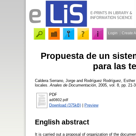
Login
Create 
Propuesta de un siste
para las t
Caldera Serrano, Jorge
and
Rodríguez Rodríguez, Esther
locales.
Anales de Documentación
, 2005, vol. 8, pp. 21-3
PDF
ad0802.pdf
Download (375kB)
|
Preview
English abstract
It is carried out a proposal of organization of the documen