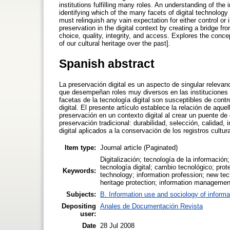
institutions fulfilling many roles. An understanding of the i
identifying which of the many facets of digital technolo
must relinquish any vain expectation for either control or
preservation in the digital context by creating a bridge fro
choice, quality, integrity, and access. Explores the conce
of our cultural heritage over the past].
Spanish abstract
La preservación digital es un aspecto de singular relevan
que desempeñan roles muy diversos en las instituciones si
facetas de la tecnología digital son susceptibles de cont
digital. El presente artículo establece la relación de aq
preservación en un contexto digital al crear un puente de
preservación tradicional: durabilidad, selección, calidad,
digital aplicados a la conservación de los registros cultur
Item type:
Journal article (Paginated)
Digitalización; tecnología de la información
tecnología digital; cambio tecnológico; prot
Keywords:
technology; information profession; new tec
heritage protection; information managemen
Subjects:
B. Information use and sociology of informa
Depositing
Anales de Documentación Revista
user:
Date
28 Jul 2008