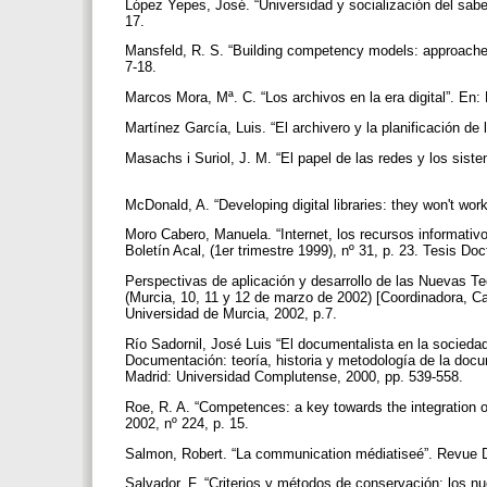
López Yepes, José. “Universidad y socialización del saber:
17.
Mansfeld, R. S. “Building competency models: approache
7-18.
Marcos Mora, Mª. C. “Los archivos en la era digital”. En: 
Martínez García, Luis. “El archivero y la planificación d
Masachs i Suriol, J. M. “El papel de las redes y los siste
McDonald, A. “Developing digital libraries: they won't work
Moro Cabero, Manuela. “Internet, los recursos informativos
Boletín Acal, (1er trimestre 1999), nº 31, p. 23. Tesis Do
Perspectivas de aplicación y desarrollo de las Nuevas T
(Murcia, 10, 11 y 12 de marzo de 2002) [Coordinadora, Ca
Universidad de Murcia, 2002, p.7.
Río Sadornil, José Luis “El documentalista en la sociedad
Documentación: teoría, historia y metodología de la doc
Madrid: Universidad Complutense, 2000, pp. 539-558.
Roe, R. A. “Competences: a key towards the integration o
2002, nº 224, p. 15.
Salmon, Robert. “La communication médiatiseé”. Revue De
Salvador, F. “Criterios y métodos de conservación: los nue