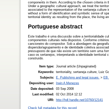
components in them. According to the chosen criteria in t
Under a geographic cultural approach, we treat the territor
associated to the representation of the sertaneja culture i
without a form of identification and symbolic sense of spac
territorial identity as resulting from the place, the living 
Portuguese abstract
Este trabalho é uma discussão sobre a territorialidade cu
componentes culturais nela dispostos. Conforme critério
cancioneiro do compositor. Sob a abordagem da geografia c
dispersão/agrupamento e de identidade coletiva associad
pressuposto de que não existe um território sem uma for
caso os sertanejos, interpretando a identidade territoria
construído.
Item type:
Journal article (Unpaginated)
Keywords:
territoriality, sertaneja culture, Luiz 
Subjects:
E. Publishing and legal issues.
>
EB. 
Depositing user:
Irwin A Menezes
Date deposited:
03 Sep 2008
Last modified:
02 Oct 2014 12:12
URI:
http://hdl.handle.net/10760/12141
Check full metadata for this record