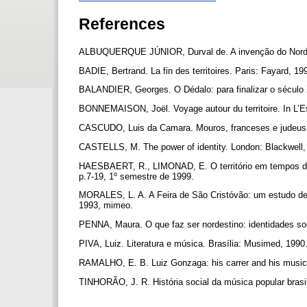
References
ALBUQUERQUE JÚNIOR, Durval de. A invenção do Nordest
BADIE, Bertrand. La fin des territoires. Paris: Fayard, 1
BALANDIER, Georges. O Dédalo: para finalizar o século X
BONNEMAISON, Joël. Voyage autour du territoire. In L’Es
CASCUDO, Luis da Camara. Mouros, franceses e judeus: 
CASTELLS, M. The power of identity. London: Blackwell
HAESBAERT, R., LIMONAD, E. O território em tempos de 
p.7-19, 1º semestre de 1999.
MORALES, L. A. A Feira de São Cristóvão: um estudo de 
1993, mimeo.
PENNA, Maura. O que faz ser nordestino: identidades soc
PIVA, Luiz. Literatura e música. Brasília: Musimed, 1990
RAMALHO, E. B. Luiz Gonzaga: his carrer and his music.
TINHORÃO, J. R. História social da música popular brasi