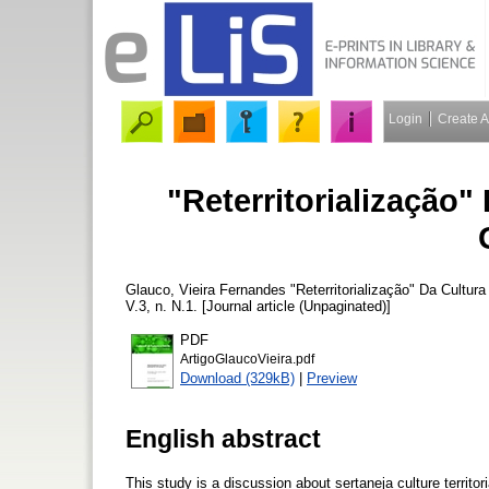
Login
Create 
"Reterritorialização"
Glauco, Vieira Fernandes
"Reterritorialização" Da Cultu
V.3, n. N.1. [Journal article (Unpaginated)]
PDF
ArtigoGlaucoVieira.pdf
Download (329kB)
|
Preview
English abstract
This study is a discussion about sertaneja culture territo