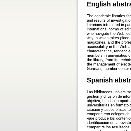
English abstr
The academic libraries fa
and results of investigati
librarians interested in pa
international norms of edit
who navigate the Web looki
way in which takes place 
magazines, and the profesio
accessibility in the Web an
characteristics, tendenc
members in universities o
the library, from its tech
the management of electron
Germani, member center 
Spanish abst
Las bibliotecas universita
gestión y difusión de inf
objetivo, brindan la oportu
universitarias en formato 
citación y accesibilidad 
comparte con colegas de b
-que produce los contenido
identificación de la revis
compartirá los resultados