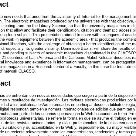
act
ce new needs that arise from the availability of Internet for the management a
on. The electronic magazines produced by the universities with that objective, o
rticipating from the the Library Science, so that the university magazines in di
ion that allow and facilitate their identification, citation and thematic accessibi
ng for a subject. This presentation, aimed to share with colleagues of academi
the work in equipment between the academic area - that produces the conten
nal librarians, with the challenge of obtaining a better identification of the ma
d, especially, its greater visibility. Dominique Babini, will share the results of 
ies and pending subjects of academic magazines diseminated in the CLACS
f 21 countries of Latin America and the Caribbee. Mabel Kolesas describes re
nical knowledge and experience in information management, can be protagonist i
ic magazines in a Research center of a Faculty, in this case the Institute of
of network CLACSO.
ract
rias se enfrentan con nuevas necesidades que surgen a partir de la disponibili
ormes y resultados de investigación. Las revistas electrónicas producidas por 
nidad a los bibliotecarios/as interesados en participar desde la bibliotecología
digital respondan también a normas internacionales de edición que permitan y f
temática por parte de los usuarios que navegan la Web buscando un tema. En 
ibliotecas universitarias, se refiere la forma en que se asume el trabajo en 
s de las revistas universitarias-, y el/los profesional/es de la biblioteca con 
ta, su citación y su accesibilidad en la Web y, especialmente, su mayor visibil
 de un reciente relevamiento sobre las características, tendencias y temas pe