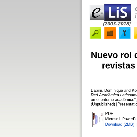
Nuevo rol d
revistas
Babini, Dominique
and
Ko
Red Académica Latinoam
en el entorno académico",
(Unpublished) [Presentati
PDF
Microsoft_PowerP
Download (2MB)