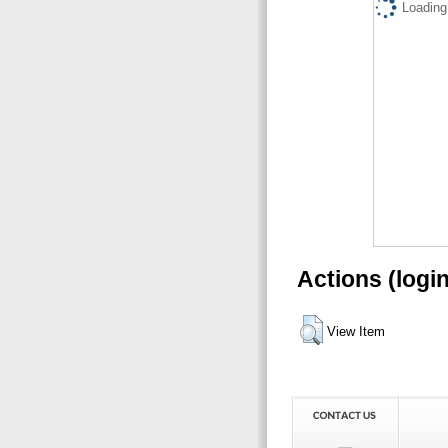
Loading.
Actions (logi
View Item