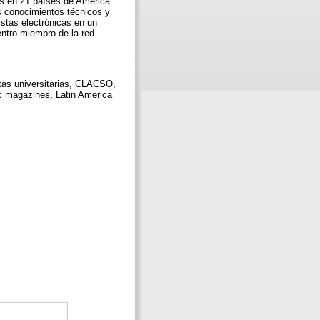
s en 21 países de América
s conocimientos técnicos y
istas electrónicas en un
entro miembro de la red
vistas universitarias, CLACSO,
mic magazines, Latin America