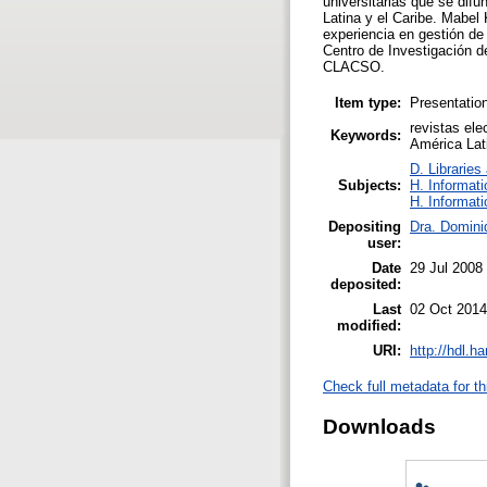
universitarias que se di
Latina y el Caribe. Mabel
experiencia en gestión de 
Centro de Investigación d
CLACSO.
Item type:
Presentatio
revistas ele
Keywords:
América Lati
D. Libraries
Subjects:
H. Informati
H. Informati
Depositing
Dra. Domini
user:
Date
29 Jul 2008
deposited:
Last
02 Oct 2014
modified:
URI:
http://hdl.h
Check full metadata for th
Downloads