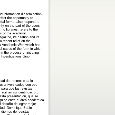
nd information dissemination
ffer the opportunity to
gital format also respond to
lity on the part of the users
c libraries, refers to the
ts of the academic
gazine, its citation and its
a recent relief on the
O`s Academic Web which has
al cases of the form in which
n the process of initiating
 Investigations Gino
dad de Internet para la
las universidades con ese
, para que las revistas
aciliten su identificación,
esta presentación, que se
equipo entre el área académica
el desafío de lograr mejor
idad. Dominique Babini,
ndientes de revistas