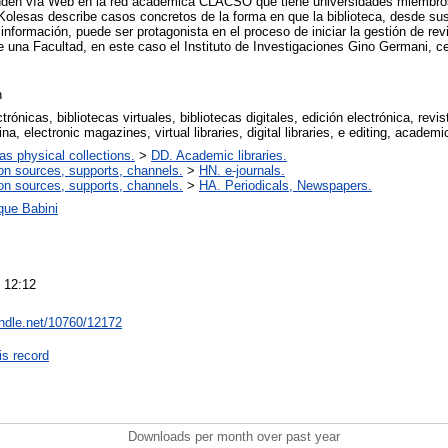
funden vía Web en la red académica CLACSO que tiene universidades miembro
 Kolesas describe casos concretos de la forma en que la biblioteca, desde su
información, puede ser protagonista en el proceso de iniciar la gestión de rev
e una Facultad, en este caso el Instituto de Investigaciones Gino Germani, c
n
ctrónicas, bibliotecas virtuales, bibliotecas digitales, edición electrónica, re
na, electronic magazines, virtual libraries, digital libraries, e editing, acade
 as physical collections.
>
DD. Academic libraries.
on sources, supports, channels.
>
HN. e-journals.
on sources, supports, channels.
>
HA. Periodicals, Newspapers.
que Babini
 12:12
andle.net/10760/12172
is record
Downloads per month over past year