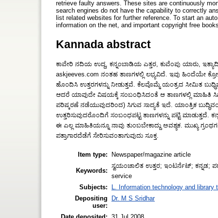
retrieve faulty answers. These sites are continuously monit
search engines do not have the capability to correctly an
list related websites for further reference. To start an au
information on the net, and important copyright free book
Kannada abstract
ಕಾವೇರಿ ನದಿಯ ಉದ್ದ, ಕನ್ನಂಬಾಡಿಯ ಎತ್ತರ, ಕುವೆಂಪು ಯಾರು, ಇತ್ಯಾದಿ ಪ
askjeeves.com ನಂತಹ ತಾಣಗಳಲ್ಲಿ ಲಭ್ಯವಿದೆ. ಇವು ಹಿಂದೆಯೇ ಕ್ರೋಡೀ
ಹೊಂದಿಸಿ ಉತ್ತರಗಳನ್ನು ನೀಡುತ್ತವೆ. ಕೆಲವೊಮ್ಮೆ ಯಂತ್ರದ ಸೀಮಿತ ಬ
ಆದರೆ ಯಾವುದೇ ವಿಷಯಕ್ಕೆ ಸಂಬಂಧಿಸಿದಂತೆ ಆ ತಾಣಗಳಲ್ಲಿ ಮಾಹಿತಿ ಸಿಗದ
ಪರಿಷ್ಕರಣೆ ನಡೆಯುವುದರಿಂದ) ಸಿಗುವ ಸಾದ್ಯತೆ ಇದೆ. ಯಾಂತ್ರಿಕ ಬುದ್ಧಿವಂತಿ
ಉತ್ತರಿಸುವುದರೊಂದಿಗೆ ಸಂಬಂಧಪಟ್ಟ ತಾಣಗಳನ್ನು ಪಟ್ಟಿ ಮಾಡುತ್ತದೆ.
ಈ ಎಲ್ಲ ಮಾಹಿತಿಯನ್ನೂ ನಾವು ತುಂಬಬೇಕಾದ್ದು ಅವಶ್ಯಕ. ಮುಖ್ಯ ಗ್ರಂಥಗಳನ
ಪತ್ರಾಗಾರದೆಡೆಗೆ ಸೇರಿಸುವಂತಾಗುವುದು ಸೂಕ್ತ.
Item type:
Newspaper/magazine article
ಸ್ವಯಂಚಾಲಿತ ಉತ್ತರ; ಇಂಟರ್ನೆಟ್; ಕನ್ನಡ; ಪ
Keywords:
service
Subjects:
L. Information technology and library
Depositing
Dr. M S Sridhar
user:
Date deposited:
31 Jul 2008