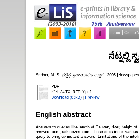
Login
Create 
ನೆಟ್ನಲ್ಲ
Sridhar, M. S.
ನೆಟ್ನಲ್ಲಿ ಸ್ವಯಂಚಾಲಿತ ಉತ್ತರ.
, 2005 [Newspaper/
PDF
K14_AUTO_REPLY.pdf
Download (83kB)
|
Preview
English abstract
Answers to queries like length of Cauvery river, height o
answers.com, askjeeves.com. These sites index various i
query to bring up instant answers. Limitations of the int