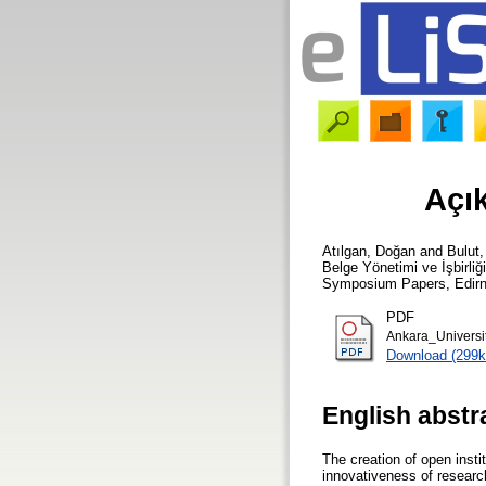
Açık
Atılgan, Doğan
and
Bulut,
Belge Yönetimi ve İşbirl
Symposium Papers, Edirne
PDF
Ankara_Universit
Download (299k
English abstr
The creation of open instit
innovativeness of research