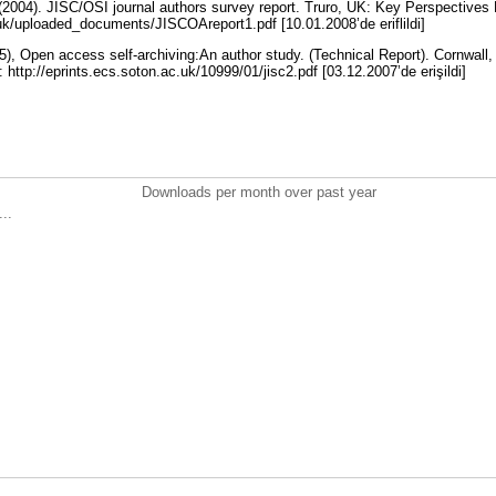
(2004). JISC/OSI journal authors survey report. Truro, UK: Key Perspectives L
.uk/uploaded_documents/JISCOAreport1.pdf [10.01.2008’de eriflildi]
5), Open access self-archiving:An author study. (Technical Report). Cornwall
: http://eprints.ecs.soton.ac.uk/10999/01/jisc2.pdf [03.12.2007’de erişildi]
Downloads per month over past year
..