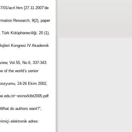
27/01/acrl.htm [27.11.2007’de
ormation Research, 9(2), paper
 Türk Kütüphaneciliği, 20 (1),
olojileri Kongresi IV Akademik
eview, Vol.55, No.6, 337-343.
e of the world’s senior
empozyumu, 24-26 Ekim 2002,
epe.edu.tr/~esino/klbt2005.pdf
: What do authors want?”,
rimiçi elektronik adres: