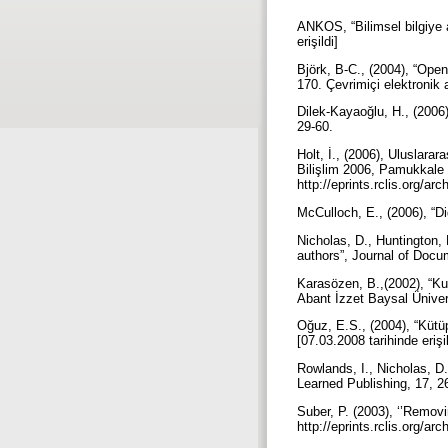
ANKOS, “Bilimsel bilgiye a
erişildi]
Björk, B-C., (2004), “Open
170. Çevrimiçi elektronik 
Dilek-Kayaoğlu, H., (2006)
29-60.
Holt, İ., (2006), Uluslarar
Bilişlim 2006, Pamukkale 
http://eprints.rclis.org/a
McCulloch, E., (2006), “Di
Nicholas, D., Huntington, 
authors”, Journal of Docu
Karasözen, B.,(2002), “Ku
Abant İzzet Baysal Ünivers
Oğuz, E.S., (2004), “Kütüp
[07.03.2008 tarihinde erişi
Rowlands, I., Nicholas, D.
Learned Publishing, 17, 
Suber, P. (2003), ‘’Removin
http://eprints.rclis.org/ar