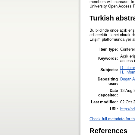
members will increase. In
University Open Access Pla
Turkish abstr
Bu bildiride önce açık eri
edilecektir. İkinci olarak
Erişim platformunda yer al
Item type:
Confere
Açık eri
Keywords:
access 
D. Libra
Subjects:
H. Infor
Depositing
Dogan A
user:
Date
13 Aug 
deposited:
Last modified:
02 Oct 
URI:
http://h
Check full metadata for th
References