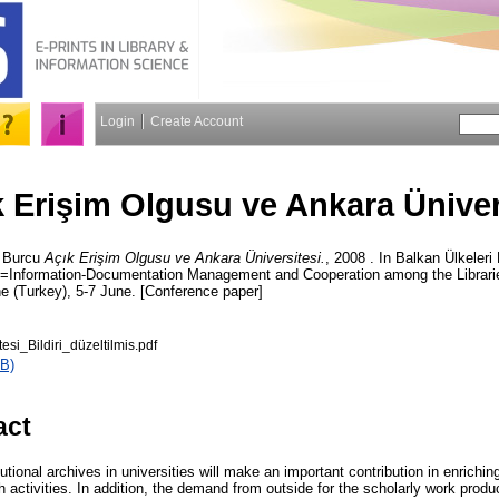
Login
Create Account
 Erişim Olgusu ve Ankara Üniver
 Burcu
Açık Erişim Olgusu ve Ankara Üniversitesi.
, 2008 . In Balkan Ülkeleri
iği=Information-Documentation Management and Cooperation among the Librarie
 (Turkey), 5-7 June. [Conference paper]
esi_Bildiri_düzeltilmis.pdf
B)
act
utional archives in universities will make an important contribution in enrichin
 activities. In addition, the demand from outside for the scholarly work produ