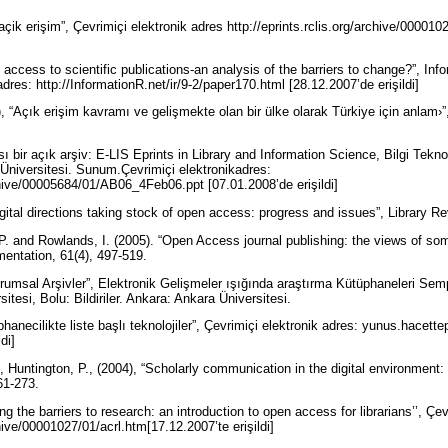
çik erişim”, Çevrimiçi elektronik adres http://eprints.rclis.org/archive/000010
 access to scientific publications-an analysis of the barriers to change?”, Inf
adres: http://InformationR.net/ir/9-2/paper170.html [28.12.2007’de erişildi]
, “Açık erişim kavramı ve gelişmekte olan bir ülke olarak Türkiye için anlam›”,
ası bir açık arşiv: E-LIS Eprints in Library and Information Science, Bilgi Tekn
Üniversitesi. Sunum.Çevrimiçi elektronikadres:
rchive/00005684/01/AB06_4Feb06.ppt [07.01.2008’de erişildi]
gital directions taking stock of open access: progress and issues”, Library R
P. and Rowlands, I. (2005). “Open Access journal publishing: the views of som
mentation, 61(4), 497-519.
rumsal Arşivler”, Elektronik Gelişmeler ışığında araştırma Kütüphaneleri S
itesi, Bolu: Bildiriler. Ankara: Ankara Üniversitesi.
hanecilikte liste başlı teknolojiler”, Çevrimiçi elektronik adres: yunus.hacett
ldi]
, Huntington, P., (2004), “Scholarly communication in the digital environment
261-273.
g the barriers to research: an introduction to open access for librarians’’, Çev
chive/00001027/01/acrl.htm[17.12.2007’te erişildi]