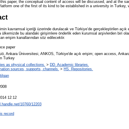
 this paper, the conceptual content of access will be discussed, and at the s
tform one of the first of its kind to be established in a university in Turkey, 
act
şimin kavramsal içeriği üzerinde durulacak ve Türkiye’de gerçekleştirilen açık 
 da ülkemizde bu alandaki girişimlere önderlik eden kurumsal arşivlerden biri ol
an erişim kanallarından söz edilecektir.
nce paper
şiö, Ankara Üniversitesi, ANKOS, Türkiye'de açık erişim; open access, Anka
in Turkey
ries as physical collections.
>
DD. Academic libraries.
mation sources, supports, channels.
>
HS. Repositories.
tilgan
2008
2014 12:12
dl.handle.net/10760/12203
is record