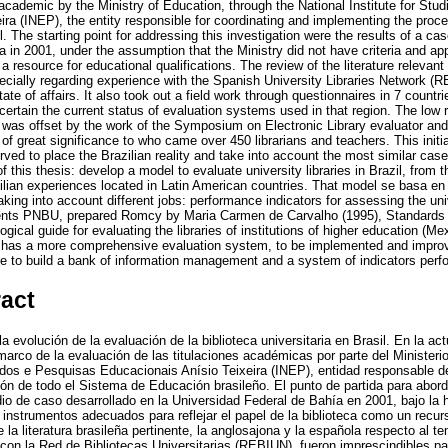
 academic by the Ministry of Education, through the National Institute for St
ra (INEP), the entity responsible for coordinating and implementing the proce
. The starting point for addressing this investigation were the results of a ca
a in 2001, under the assumption that the Ministry did not have criteria and ap
as a resource for educational qualifications. The review of the literature relevan
pecially regarding experience with the Spanish University Libraries Network (R
ate of affairs. It also took out a field work through questionnaires in 7 count
ascertain the current status of evaluation systems used in that region. The lo
is was offset by the work of the Symposium on Electronic Library evaluator an
 of great significance to who came over 450 librarians and teachers. This initi
ved to place the Brazilian reality and take into account the most similar case
of this thesis: develop a model to evaluate university libraries in Brazil, from th
zilian experiences located in Latin American countries. That model se basa en
 taking into account different jobs: performance indicators for assessing the un
nts PNBU, prepared Romcy by Maria Carmen de Carvalho (1995), Standards for
ical guide for evaluating the libraries of institutions of higher education (Mex
ry has a more comprehensive evaluation system, to be implemented and impro
be to build a bank of information management and a system of indicators per
ract
la evolución de la evaluación de la biblioteca universitaria en Brasil. En la ac
 marco de la evaluación de las titulaciones académicas por parte del Minister
udos e Pesquisas Educacionais Anísio Teixeira (INEP), entidad responsable de
ión de todo el Sistema de Educación brasileño. El punto de partida para abord
io de caso desarrollado en la Universidad Federal de Bahía en 2001, bajo la h
e instrumentos adecuados para reflejar el papel de la biblioteca como un recu
e la literatura brasileña pertinente, la anglosajona y la española respecto al t
 con la Red de Bibliotecas Universitarias (REBIUN), fueron imprescindibles p