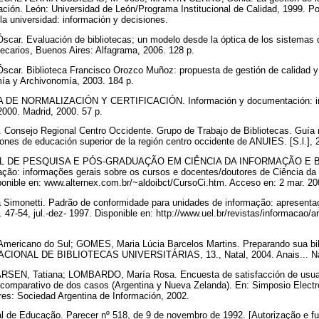
ación. León: Universidad de León/Programa Institucional de Calidad, 1999. P
la universidad: información y decisiones.
. Evaluación de bibliotecas; un modelo desde la óptica de los sistemas d
tecarios, Buenos Aires: Alfagrama, 2006. 128 p.
r. Biblioteca Francisco Orozco Muñoz: propuesta de gestión de calidad y 
mía y Archivonomía, 2003. 184 p.
E NORMALIZACIÓN Y CERTIFICACIÓN. Información y documentación: indi
2000. Madrid, 2000. 57 p.
sejo Regional Centro Occidente. Grupo de Trabajo de Bibliotecas. Guía m
ciones de educación superior de la región centro occidente de ANUIES. [S.l.],
 DE PESQUISA E PÓS-GRADUAÇÃO EM CIÊNCIA DA INFORMAÇÃO E 
ão: informações gerais sobre os cursos e docentes/doutores de Ciência da I
ponible en: www.alternex.com.br/~aldoibct/CursoCi.htm. Acceso en: 2 mar. 2
imonetti. Padrão de conformidade para unidades de informação: apresentaçã
 p. 47-54, jul.-dez- 1997. Disponible en: http://www.uel.br/revistas/informacao/
ericano do Sul; GOMES, Maria Lúcia Barcelos Martins. Preparando sua bibl
IONAL DE BIBLIOTECAS UNIVERSITÁRIAS, 13., Natal, 2004. Anais... Na
SEN, Tatiana; LOMBARDO, María Rosa. Encuesta de satisfacción de usuari
is comparativo de dos casos (Argentina y Nueva Zelanda). En: Simposio Elect
res: Sociedad Argentina de Información, 2002.
 de Educação. Parecer nº 518, de 9 de novembro de 1992. [Autorização e f