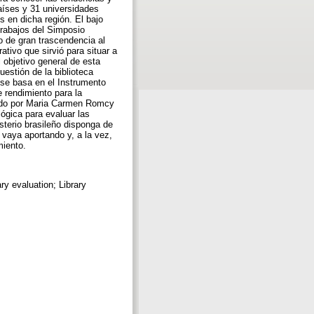
aíses y 31 universidades
s en dicha región. El bajo
trabajos del Simposio
o de gran trascendencia al
tivo que sirvió para situar a
l objetivo general de esta
uestión de la biblioteca
 se basa en el Instrumento
e rendimiento para la
rado por Maria Carmen Romcy
lógica para evaluar las
isterio brasileño disponga de
vaya aportando y, a la vez,
miento.
ary evaluation; Library