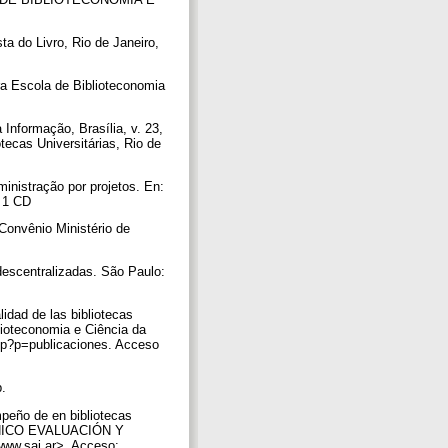
ta do Livro, Rio de Janeiro,
ra Escola de Biblioteconomia
Informação, Brasília, v. 23,
tecas Universitárias, Rio de
nistração por projetos. En:
. 1 CD
Convênio Ministério de
 descentralizadas. São Paulo:
ad de las bibliotecas
blioteconomia e Ciência da
php?p=publicaciones. Acceso
p.
ño de en bibliotecas
RÓNICO EVALUACIÓN Y
ww.sai.ar>. Acceso: