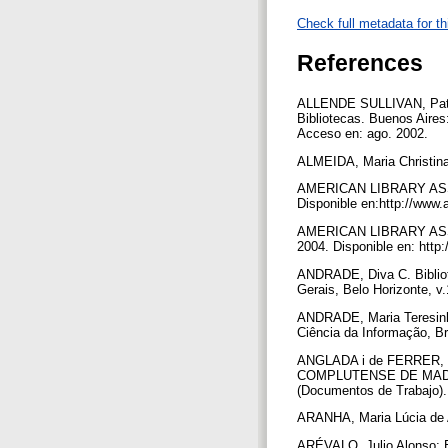
Check full metadata for th
References
ALLENDE SULLIVAN, Patrici
Bibliotecas. Buenos Aires
Acceso en: ago. 2002.
ALMEIDA, Maria Christina.
AMERICAN LIBRARY ASSOCIA
Disponible en:http://www.
AMERICAN LIBRARY ASSOCIA
2004. Disponible en: http
ANDRADE, Diva C. Bibliot
Gerais, Belo Horizonte, v.
ANDRADE, Maria Teresinha
Ciência da Informação, Bra
ANGLADA i de FERRER, Llu
COMPLUTENSE DE MADRID. B
(Documentos de Trabajo)
ARANHA, Maria Lúcia de A
ARÉVALO, Julio Alonso; 