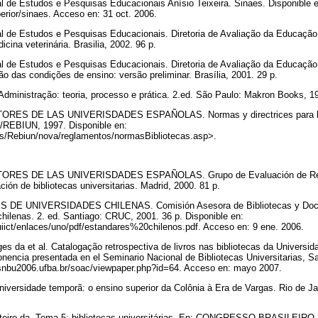
l de Estudos e Pesquisas Educacionais Anísio Teixeira. Sinaes. Disponible 
perior/sinaes. Acceso en: 31 oct. 2006.
al de Estudos e Pesquisas Educacionais. Diretoria de Avaliação da Educação
cina veterinária. Brasilia, 2002. 96 p.
al de Estudos e Pesquisas Educacionais. Diretoria de Avaliação da Educação
ão das condições de ensino: versão preliminar. Brasília, 2001. 29 p.
dministração: teoria, processo e prática. 2.ed. São Paulo: Makron Books, 1
S DE LAS UNIVERISDADES ESPAÑOLAS. Normas y directrices para bibli
E/REBIUN, 1997. Disponible en:
c.es/Rebiun/nova/reglamentos/normasBibliotecas.asp>.
ES DE LAS UNIVERISDADES ESPAÑOLAS. Grupo de Evaluación de Rebiu
ción de bibliotecas universitarias. Madrid, 2000. 81 p.
E UNIVERSIDADES CHILENAS. Comisión Asesora de Bibliotecas y Docum
 chilenas. 2. ed. Santiago: CRUC, 2001. 36 p. Disponible en:
uiict/enlaces/uno/pdf/estandares%20chilenos.pdf. Acceso en: 9 ene. 2006.
s da et al. Catalogação retrospectiva de livros nas bibliotecas da Universi
onencia presentada en el Seminario Nacional de Bibliotecas Universitarias, Sa
.snbu2006.ufba.br/soac/viewpaper.php?id=64. Acceso en: mayo 2007.
iversidade temporã: o ensino superior da Colônia à Era de Vargas. Rio de Jane
teiro da. Tema 5: bibliotecas universitárias. En: CONGRESSO BRASILE