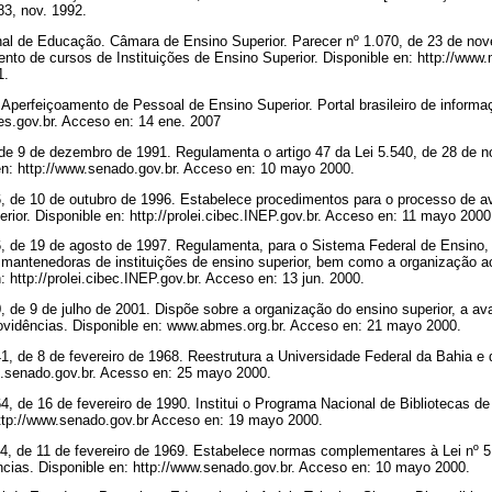
83, nov. 1992.
l de Educação. Câmara de Ensino Superior. Parecer nº 1.070, de 23 de nove
nto de cursos de Instituições de Ensino Superior. Disponible en: http://www
1.
erfeiçoamento de Pessoal de Ensino Superior. Portal brasileiro de informaçã
es.gov.br. Acceso en: 14 ene. 2007
de 9 de dezembro de 1991. Regulamenta o artigo 47 da Lei 5.540, de 28 de n
 en: http://www.senado.gov.br. Acceso en: 10 mayo 2000.
, de 10 de outubro de 1996. Estabelece procedimentos para o processo de a
erior. Disponible en: http://prolei.cibec.INEP.gov.br. Acceso en: 11 mayo 200
, de 19 de agosto de 1997. Regulamenta, para o Sistema Federal de Ensino, 
s mantenedoras de instituições de ensino superior, bem como a organização
n: http://prolei.cibec.INEP.gov.br. Acceso en: 13 jun. 2000.
 de 9 de julho de 2001. Dispõe sobre a organização do ensino superior, a av
 rovidências. Disponible en: www.abmes.org.br. Acceso en: 21 mayo 2000.
, de 8 de fevereiro de 1968. Reestrutura a Universidade Federal da Bahia e 
wt.senado.gov.br. Acesso en: 25 mayo 2000.
, de 16 de fevereiro de 1990. Institui o Programa Nacional de Bibliotecas de
 http://www.senado.gov.br Acceso en: 19 mayo 2000.
64, de 11 de fevereiro de 1969. Estabelece normas complementares à Lei nº 
ncias. Disponible en: http://www.senado.gov.br. Acceso en: 10 mayo 2000.