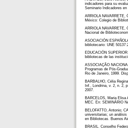
indicadores para su evalu
Seminario Indicadores en 
ARRIOLA NAVARRETE, Óscar
México: Colegio de Biblio
ARRIOLA NAVARRETE, Ósca
Nacional de Bibliotecono
ASOCIACIÓN ESPAÑOLA D
bibliotecario: UNE 50137:
EDUCACIÓN SUPERIOR. Con
bibliotecas de las institu
ASSOCIAÇÃO NACIONAL
Programas de Pós-Graduaç
Rio de Janeiro, 1999. Dis
BARBALHO, Célia Regina S
Inf., Londrina, v. 2, n. 2,
2007.
BARCELOS, Maria Elisa Am
MEC. En: SEMINÁRIO NAC
BELOFATTO, Antonio; CAR
universitarias; un anális
en Bibliotecas. Buenos Ai
BRASIL. Conselho Federal