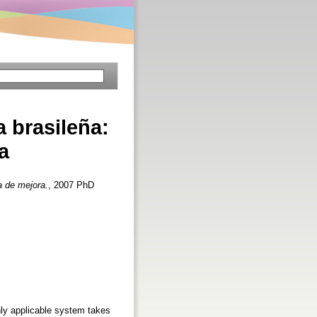
a brasileña:
a
a de mejora.
, 2007 PhD
only applicable system takes