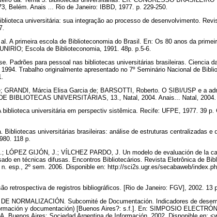
Belém. Anais ... Rio de Janeiro: IBBD, 1977. p. 229-250.
blioteca universitária: sua integração ao processo de desenvolvimento. Revis
67.
al. A primeira escola de Biblioteconomia do Brasil. En: Os 80 anos da primei
: UNIRIO; Escola de Biblioteconomia, 1991. 48p. p.5-6.
 Padrões para pessoal nas bibliotecas universitárias brasileiras. Ciencia da 
. 1994. Trabalho originalmente apresentado no 7º Seminário Nacional de Biblio
1.
 GRANDI, Márcia Elisa Garcia de; BARSOTTI, Roberto. O SIBI/USP e a admi
BIBLIOTECAS UNIVERSITÁRIAS, 13., Natal, 2004. Anais... Natal, 2004
biblioteca universitária em perspectiv sistêmica. Recife: UFPE, 1977. 39 p. 
.
Bibliotecas universitárias brasileiras: análise de estruturas centralizadas e
1980. 118 p.
LÓPEZ GIJÓN, J.; VÍLCHEZ PARDO, J. Un modelo de evaluación de la calid
asado en técnicas difusas. Encontros Bibliotecários. Revista Eletrônica de Bi
, n. esp., 2º sem. 2006. Disponible en: http://sci2s.ugr.es/secabaweb/index.
retrospectiva de registros bibliográficos. [Rio de Janeiro: FGV], 2002. 13 
 NORMALIZACIÓN. Subcomité de Documentación. Indicadores de desempe
formación y documentación) [Buenos Aires?: s.f.]. En: SIMPOSIO ELECT
Buenos Aires: Sociedad Argentina de Información, 2002. Disponible en: <w