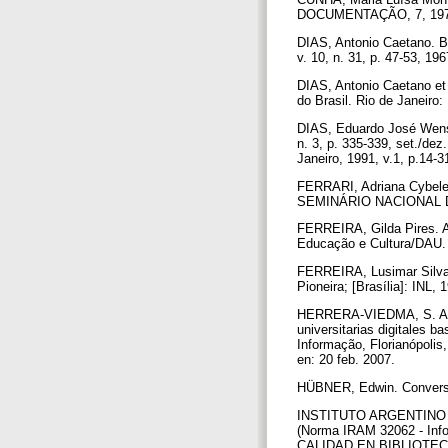
DOCUMENTAÇÃO, 7, 1973, 
DIAS, Antonio Caetano. Bi
v. 10, n. 31, p. 47-53, 19
DIAS, Antonio Caetano et 
do Brasil. Rio de Janeiro
DIAS, Eduardo José Wense.
n. 3, p. 335-339, set./dez
Janeiro, 1991, v.1, p.14-3
FERRARI, Adriana Cybele;
SEMINÁRIO NACIONAL DE 
FERREIRA, Gilda Pires. A 
Educação e Cultura/DAU
FERREIRA, Lusimar Silva. 
Pioneira; [Brasília]: INL, 
HERRERA-VIEDMA, S. A.; 
universitarias digitales b
Informação, Florianópolis
en: 20 feb. 2007.
HÜBNER, Edwin. Conversão 
INSTITUTO ARGENTINO DE
(Norma IRAM 32062 - In
CALIDAD EN BIBLIOTECA, 