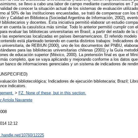
 Asimismo, se llevo a cabo una labor de campo mediante cuestionarios en 7 p
nalidad de conocer la situación actual de los sistemas de evaluación utilizado
orno al 50% de las instituciones encuestadas, se trató de compensar con los 
ión y Calidad en Biblioteca (Sociedad Argentina de Información, 2002), event
ibliotecarios y docentes. Esta iniciativa permitió elaborar un estudio compara
ner en cuenta la casuística más similar. Todo lo anterior permitió cumplir con e
ara evaluar las bibliotecas universitarias en Brasil, a partir del estado de la c
 de las experiencias localizadas en países iberoamericanos. El referido modelo
contenido está planteado teniendo en cuenta distintos trabajos: Indicadores d
eca universitaria, de REBIUN (2000), uno de los documentos del PNBU, elabo
tándares para las bibliotecas universitarias chilenas (2001) y la Guía metodo
ciones de educación superior (México, 2000). La pretensión final es que el Min
 más completo, que se vaya aplicando y mejorando conforme a los datos que 
un banco de informaciones gerenciales y un sistema de indicadores de rendi
(UNSPECIFIED)
valuación bibliotecológica; Indicadores de ejecución bibliotecaria; Brazil; Libr
nce indicators.
gement.
>
FZ. None of these, but in this section.
r Arriola Navarrete
2008
2014 12:12
dl.handle.net/10760/12225