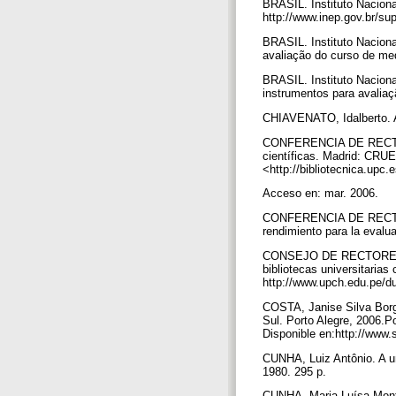
BRASIL. Instituto Naciona
http://www.inep.gov.br/su
BRASIL. Instituto Nacion
avaliação do curso de medi
BRASIL. Instituto Nacion
instrumentos para avaliaç
CHIAVENATO, Idalberto. A
CONFERENCIA DE RECTORE
científicas. Madrid: CRU
<http://bibliotecnica.up
Acceso en: mar. 2006.
CONFERENCIA DE RECTOR
rendimiento para la evalua
CONSEJO DE RECTORES D
bibliotecas universitarias
http://www.upch.edu.pe/d
COSTA, Janise Silva Borge
Sul. Porto Alegre, 2006.P
Disponible en:http://www
CUNHA, Luiz Antônio. A un
1980. 295 p.
CUNHA, Maria Luísa Mon