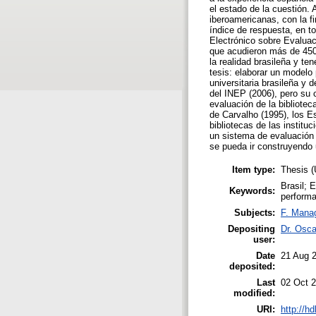
el estado de la cuestión.
iberoamericanas, con la fi
índice de respuesta, en t
Electrónico sobre Evaluac
que acudieron más de 450 b
la realidad brasileña y te
tesis: elaborar un modelo p
universitaria brasileña y
del INEP (2006), pero su 
evaluación de la bibliot
de Carvalho (1995), los Es
bibliotecas de las institu
un sistema de evaluación
se pueda ir construyendo 
Item type:
Thesis 
Brasil; E
Keywords:
performa
Subjects:
F. Mana
Depositing
Dr. Osca
user:
Date
21 Aug 
deposited:
Last
02 Oct 
modified:
URI:
http://h