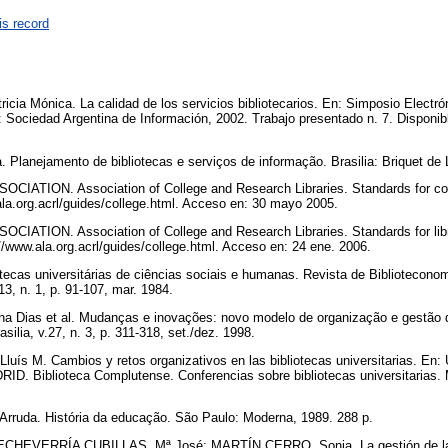
is record
a Mónica. La calidad de los servicios bibliotecarios. En: Simposio Electró
: Sociedad Argentina de Información, 2002. Trabajo presentado n. 7. Disponibl
 Planejamento de bibliotecas e serviços de informação. Brasilia: Briquet de
TION. Association of College and Research Libraries. Standards for colle
ala.org.acrl/guides/college.html. Acceso en: 30 mayo 2005.
TION. Association of College and Research Libraries. Standards for librar
://www.ala.org.acrl/guides/college.html. Acceso en: 24 ene. 2006.
ecas universitárias de ciências sociais e humanas. Revista de Bibliotecono
13, n. 1, p. 91-107, mar. 1984.
 Dias et al. Mudanças e inovações: novo modelo de organização e gestão d
silia, v.27, n. 3, p. 311-318, set./dez. 1998.
ís M. Cambios y retos organizativos en las bibliotecas universitarias. E
iblioteca Complutense. Conferencias sobre bibliotecas universitarias. M
.
rruda. História da educação. São Paulo: Moderna, 1989. 288 p.
ECHEVERRÍA CUBILLAS, Mª José; MARTÍN CERRO, Sonia. La gestión de las b