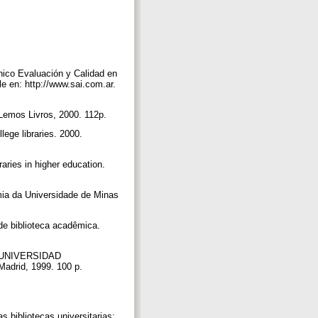
nico Evaluación y Calidad en
e en: http://www.sai.com.ar.
 Lemos Livros, 2000. 112p.
ge libraries. 2000.
ies in higher education.
mia da Universidade de Minas
e biblioteca acadêmica.
n: UNIVERSIDAD
adrid, 1999. 100 p.
ibliotecas universitarias: