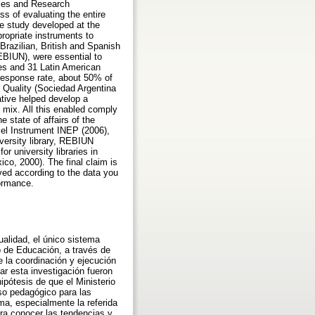
udies and Research
ss of evaluating the entire
se study developed at the
propriate instruments to
t Brazilian, British and Spanish
EBIUN), were essential to
ries and 31 Latin American
w response rate, about 50% of
d Quality (Sociedad Argentina
ative helped develop a
 mix. All this enabled comply
e state of affairs of the
 el Instrument INEP (2006),
iversity library, REBIUN
 university libraries in
ico, 2000). The final claim is
ved according to the data you
formance.
tualidad, el único sistema
io de Educación, a través de
 la coordinación y ejecución
ar esta investigación fueron
ipótesis de que el Ministerio
rso pedagógico para las
ema, especialmente la referida
ara conocer las tendencias y