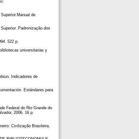
en:
 Superior.Manual de
 Superior. Padronização dos
994. 522 p.
otecas universitarias y
n. Indicadores de
entación. Estándares para
dade Federal do Rio Grande do
lvador, 2006. 16 p.
iro: Civilização Brasileira,
IRO DE BIBLIOTECONOMIA E