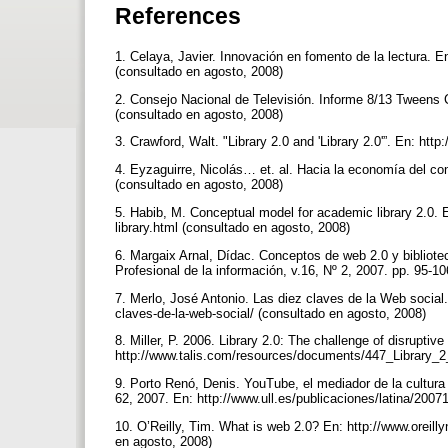
References
1. Celaya, Javier. Innovación en fomento de la lectura. 
(consultado en agosto, 2008)
2. Consejo Nacional de Televisión. Informe 8/13 Tweens C
(consultado en agosto, 2008)
3. Crawford, Walt. "Library 2.0 and 'Library 2.0'”. En: htt
4. Eyzaguirre, Nicolás… et. al. Hacia la economía del co
(consultado en agosto, 2008)
5. Habib, M. Conceptual model for academic library 2.0.
library.html (consultado en agosto, 2008)
6. Margaix Arnal, Dídac. Conceptos de web 2.0 y biblioteca
Profesional de la información, v.16, Nº 2, 2007. pp. 95-1
7. Merlo, José Antonio. Las diez claves de la Web social.
claves-de-la-web-social/ (consultado en agosto, 2008)
8. Miller, P. 2006. Library 2.0: The challenge of disruptive
http://www.talis.com/resources/documents/447_Library_2
9. Porto Renó, Denis. YouTube, el mediador de la cultura
62, 2007. En: http://www.ull.es/publicaciones/latina/20
10. O’Reilly, Tim. What is web 2.0? En: http://www.oreill
en agosto, 2008)