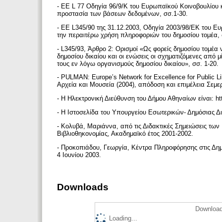
- EE L 77 Οδηγία 96/9/Κ του Ευρωπαϊκού Κοινοβουλίου κ
προστασία των βάσεων δεδομένων, σσ.1-30.
- EE L345/90 της 31.12.2003, Οδηγία 2003/98/ΕΚ του Ευ
την περαιτέρω χρήση πληροφοριών του δημοσίου τομέα, 
- L345/93, Άρθρο 2: Ορισμοί «Ως φορείς δημοσίου τομέα ν
δημοσίου δικαίου και οι ενώσεις οι σχηματιζόμενες από 
τους εν λόγω οργανισμούς δημοσίου δικαίου», σσ. 1-20.
- PULMAN: Europe’s Network for Excellence for Public L
Αρχεία και Μουσεία (2004), απόδοση και επιμέλεια Σεμε
- Η Ηλεκτρονική Διεύθυνση του Δήμου Αθηναίων είναι: http
- Η Ιστοσελίδα του Υπουργείου Εσωτερικών- Δημόσιας Διο
- Κολυβά, Μαριάννα, από τις Διδακτικές Σημειώσεις των 
Βιβλιοθηκονομίας, Ακαδημαϊκό έτος 2001-2002.
- Προκοπιάδου, Γεωργία, Κέντρα Πληροφόρησης στις Δημό
4 Ιουνίου 2003.
Downloads
Download
Loading...