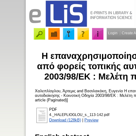
Login
Create 
Η επαναχρησιμοποίησ
από φορείς τοπικής αυ
2003/98/ΕΚ : Μελέτη
Χαλεπλίογλου, Άρτεμις
and
Βασιλακάκη, Ευγενία
Η επαν
αυτοδιοίκησης - Κοινοτική Οδηγία 2003/98/ΕΚ : Μελέτ
article (Paginated)]
PDF
4._HALEPLIOGLOU_s._113-142.pdf
Download (128kB)
|
Preview