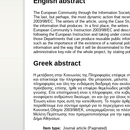
English abstract
The European Community through the Information Society 
The last, but perhaps, the most dynamic action that recen
2003/98/EC. The writers of the article, using the Case 
the information that produces. In a first place, the write
European Community’s Instruction 2003/98/EC and describe
following the European Instruction and taking under consid
those Departments that can produce reusable public infor
such as the importance of the existence of a national pol
information and the way that it will be disseminated to the
administrative key-role of the whole project, by stating po
Greek abstract
Η μετάβαση στην Κοινωνίας της Πληροφορίας επέφερε στ
και αποκτούμε την πληροφορία. Θα μπορούσε, μάλιστα, να
πληροφορίας και όλη την ενδιάμεση διαδρομή που ακολου
πρόσβασης, επίσης, ήρθε να επιφέρει θεμελιώδεις μεταβολ
γνώσης. Είτε επιστημονική είναι η πληροφορία, είτε κυβε
αναφαίρετο ανθρώπινο δικαίωμα, αν και όχι για όλους τ
Ένωση κάνει προς αυτή την κατεύθυνση. Το παρόν άρθρο
παραθέτουμε ένα σύντομο ορισμό για το περιεχόμενο κα
Κοινοτική Οδηγία 2003/98/ΕΚ, υπογραμμίζοντας τα πλέο
Μελέτη Περίπτωσης που πραγματοποιήσαμε για την εφαρ
Δήμο Αθηναίων.
Item type:
Journal article (Paginated)