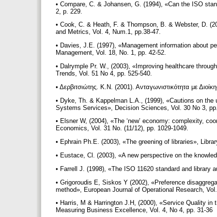
• Compare, C. & Johansen, G. (1994), «Can the ISO stand
2, p. 229.
• Cook, C. & Heath, F. & Thompson, B. & Webster, D. (
and Metrics, Vol. 4, Num.1, pp.38-47.
• Davies, J.E. (1997), «Management information about peo
Management, Vol. 18, No. 1, pp. 42-52.
• Dalrymple Pr. W., (2003), «Improving healthcare through 
Trends, Vol. 51 No 4, pp. 525-540.
• Δερβιτσιώτης. Κ.Ν. (2001). Ανταγωνιστικότητα με Διοίκ
• Dyke, Th. & Kappelman L.A., (1999), «Cautions on the
Systems Services», Decision Sciences, Vol. 30 No 3, pp
• Elsner W, (2004), «The ‘new’ economy: complexity, coor
Economics, Vol. 31 No. (11/12), pp. 1029-1049.
• Ephrain Ph.E. (2003), «The greening of libraries», Lib
• Eustace, Cl. (2003), «A new perspective on the knowledg
• Farrell J. (1998), «The ISO 11620 standard and library
• Grigoroudis E, Siskos Y (2002), «Preference disaggreg
method», European Journal of Operational Research, Vol
• Harris, M & Harrington J.H, (2000), «Service Quality in 
Measuring Business Excellence, Vol. 4, No 4, pp. 31-36