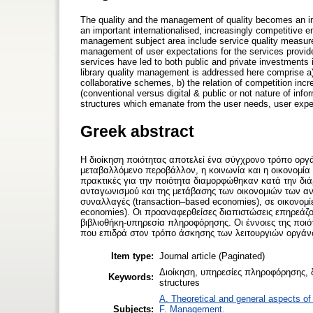
The quality and the management of quality becomes an imp
an important internationalised, increasingly competitive e
management subject area include service quality measures
management of user expectations for the services provid
services have led to both public and private investments i
library quality management is addressed here comprise a) 
collaborative schemes, b) the relation of competition incr
(conventional versus digital & public or not nature of inf
structures which emanate from the user needs, user expe
Greek abstract
Η διοίκηση ποιότητας αποτελεί ένα σύγχρονο τρόπο οργ
μεταβαλλόμενο περοβάλλον, η κοινωνία και η οικονομία 
πρακτικές για την ποιότητα διαμορφώθηκαν κατά την δι
ανταγωνισμού και της μετάβασης των οικονομιών των 
συναλλαγές (transaction–based economies), σε οικονομίε
economies). Οι προαναφερθείσες διαπιστώσεις επηρεάζο
βιβλιοθήκη-υπηρεσία πληροφόρησης. Οι έννοιες της ποι
που επιδρά στον τρόπο άσκησης των λειτουργιών οργάνω
Item type:
Journal article (Paginated)
Διοίκηση, υπηρεσίες πληροφόρησης, 
Keywords:
structures
A. Theoretical and general aspects of 
Subjects:
F. Management.