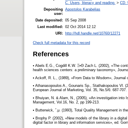
C. Users, literacy and reading.
>
CD. 
Depositing
Apostolos Karabelias
user:
Date deposited:
05 Sep 2008
Last modified:
02 Oct 2014 12:12
URI:
http://hdl.handle.net/10760/12271
Check full metadata for this record
References
• Abels E.G., Cogdill K.W. Ξ•Θ Zach L. (2002), «The contr
health sciences centers: a preliminary taxonomy», Journa
• Ackoff, R. L., (1989), «From Data to Wisdom», Journal 
• Athanasopoulos A., Gounaris Sp., Stathakopoulos Vl. (2
European Journal of Marketing, Vol. 35, No.5/6: 687-707.
• Bhuiyan, N. & Alam, N., (2005), «An investigation into 
Management, Vol.16, No. 2, pp 199-213.
• Butterwick, ΅.μ. (1993), Total Quality Management in th
• Brophy P. (2002), «New models of the library in a digita
digital factor in library and information services», ed. G