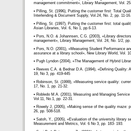
management commitment», Library Management, Vol. 25,
• Pilling, St. (1996), Putting the customer first: Total Q
Interlending & Document Supply, Vol.24, No. 2, pp. 11-16
• Pilling, St. (1997), Putting the customer first: total qu
Asian Libraries, Vol. 6, No 1, pp.6-13.
• Pors, N.O. & Johannsen, C.G. (2003), «Library direct
management», Library Management, Vol. 24, No. 1/2, pp.
• Pors, N.O. (2001), «Measuring Student Performance and 
assurance at a library school», New Library World, Vol. 
• Pugh Lyndon (2004), «The Management of Hybrid Librar
• Reeves C.A. & Bednar D.A. (1994), «Defining Quality:
19, No 3, pp. 419-445
• Robinson, St. (1999), «Measuring service quality: curren
17, No. 1, pp. 21-32.
• Robledo M.A. (2001), Measuring and Managing Service Q
Vol.11, No.1, pp. 22-31.
• Rowely J, (2005), «Making sense of the quality maze: p
26, pp. 508-518.
• Satoh, Y., (2005), «Evaluation of the university library
Measurement and Metrics, Vol. 6 No 3, pp. 183- 193.