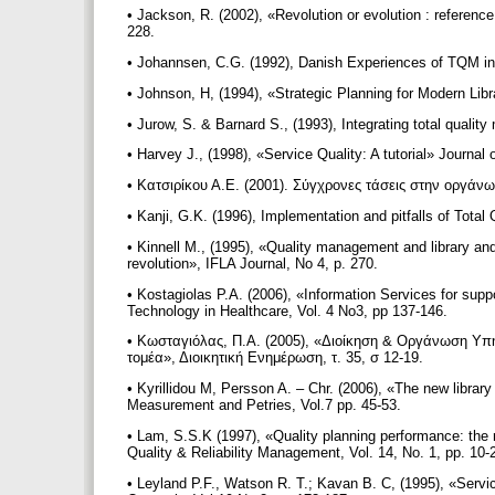
• Jackson, R. (2002), «Revolution or evolution : referenc
228.
• Johannsen, C.G. (1992), Danish Experiences of TQM in t
• Johnson, H, (1994), «Strategic Planning for Modern Lib
• Jurow, S. & Barnard S., (1993), Integrating total quali
• Harvey J., (1998), «Service Quality: A tutorial» Journa
• Κατσιρίκου Α.Ε. (2001). Σύγχρονες τάσεις στην οργά
• Kanji, G.K. (1996), Implementation and pitfalls of Tot
• Kinnell M., (1995), «Quality management and library and
revolution», IFLA Journal, Νo 4, p. 270.
• Kostagiolas P.A. (2006), «Information Services for supp
Technology in Healthcare, Vol. 4 No3, pp 137-146.
• Κωσταγιόλας, Π.Α. (2005), «Διοίκηση & Οργάνωση Υπη
τομέα», Διοικητική Ενημέρωση, τ. 35, σ 12-19.
• Kyrillidou M, Persson A. – Chr. (2006), «The new libr
Measurement and Petries, Vol.7 pp. 45-53.
• Lam, S.S.K (1997), «Quality planning performance: the r
Quality & Reliability Management, Vol. 14, No. 1, pp. 10-
• Leyland P.F., Watson R. T.; Kavan B. C, (1995), «Serv