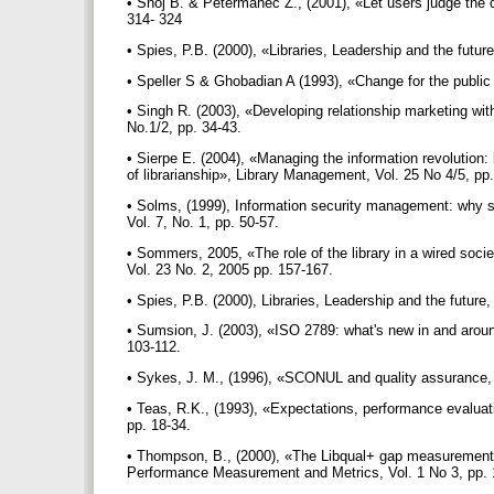
• Snoj B. & Petermanec Z., (2001), «Let users judge the qu
314- 324
• Spies, P.B. (2000), «Libraries, Leadership and the futu
• Speller S & Ghobadian A (1993), «Change for the public
• Singh R. (2003), «Developing relationship marketing w
No.1/2, pp. 34-43.
• Sierpe E. (2004), «Managing the information revolution:
of librarianship», Library Management, Vol. 25 No 4/5, pp
• Solms, (1999), Information security management: why 
Vol. 7, No. 1, pp. 50-57.
• Sommers, 2005, «The role of the library in a wired soci
Vol. 23 No. 2, 2005 pp. 157-167.
• Spies, P.B. (2000), Libraries, Leadership and the futur
• Sumsion, J. (2003), «ISO 2789: what's new in and arou
103-112.
• Sykes, J. M., (1996), «SCONUL and quality assurance, 
• Teas, R.K., (1993), «Expectations, performance evaluati
pp. 18-34.
• Thompson, B., (2000), «The Libqual+ gap measurement 
Performance Measurement and Metrics, Vol. 1 No 3, pp.