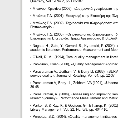
Quarterly, Vol.19 No 2, pp.173-187.
• Μπάνου, Χριστίνα (2006), «Διαχρονικά γνωρίσματα της 
• Μπώκος Γ.Δ. (2001), Εισαγωγή στην Επιστήμη της Π
• Μπώκος Γ.Δ. (2002), Τεχνολογία και πληροφόρηση: από 
Παπασωτηρίου.
• Μπώκος Γ.Δ. (2005), «Οι ιστότοποι ως δημοσιεύματα: δ
Επιστημονική Επετηρίδα. Τμήμα Αρχειονομίας & Βιβλιοθη
• Nagata, H., Sato, Y., Gerrard, S., Kytοmαki, P. (2004), 
academic libraries», Performance Measurement and Metri
• O’Neil, R. M., (1994), Total quality management in librar
• Pao-Nuan, Hsieh (2000), «Quality Management Approaches
• Parasuraman A., Zeithaml V. & Berry LL (1988), «SERV
service quality», Journal of Retailing, Vol. 64, pp. 12-37.
• Parasuraman A, Berry LL, Zeithaml VA (1991), «Unders
39-48.
• Parasuraman, A. (2004), «Assessing and improving ser
research journey», Performance Measurement and Metrics
• Parker, S. & Ray, K, & Goulson, Gr. & Harrop, K. (2001)
Library Management, Vol. 22, No. 8/9, pp. 404-410.
• Perpetua, S.D. (2004), «Quality management initiatives i