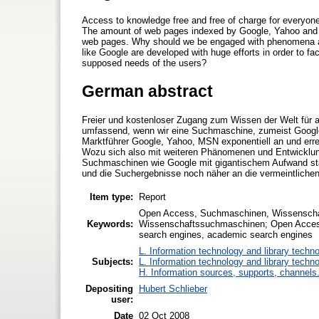
Access to knowledge free and free of charge for everyone
The amount of web pages indexed by Google, Yahoo and MS
web pages. Why should we be engaged with phenomena 
like Google are developed with huge efforts in order to fa
supposed needs of the users?
German abstract
Freier und kostenloser Zugang zum Wissen der Welt für all
umfassend, wenn wir eine Suchmaschine, zumeist Google,
Marktführer Google, Yahoo, MSN exponentiell an und erreic
Wozu sich also mit weiteren Phänomenen und Entwickl
Suchmaschinen wie Google mit gigantischem Aufwand stän
und die Suchergebnisse noch näher an die vermeintliche
Item type:
Report
Open Access, Suchmaschinen, Wissenschaft
Keywords:
Wissenschaftssuchmaschinen; Open Access, se
search engines, academic search engines
L. Information technology and library techn
Subjects:
L. Information technology and library techn
H. Information sources, supports, channels
Depositing
Hubert Schlieber
user:
Date
02 Oct 2008