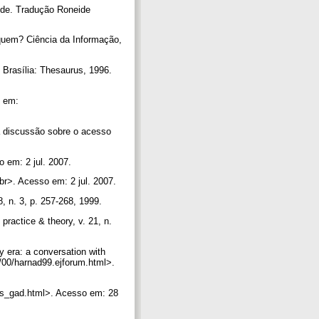
ede. Tradução Roneide
quem? Ciência da Informação,
 Brasília: Thesaurus, 1996.
l em:
a discussão sobre o acesso
 em: 2 jul. 2007.
br>. Acesso em: 2 jul. 2007.
8, n. 3, p. 257-268, 1999.
practice & theory, v. 21, n.
 era: a conversation with
6/00/harnad99.ejforum.html>.
elis_gad.html>. Acesso em: 28