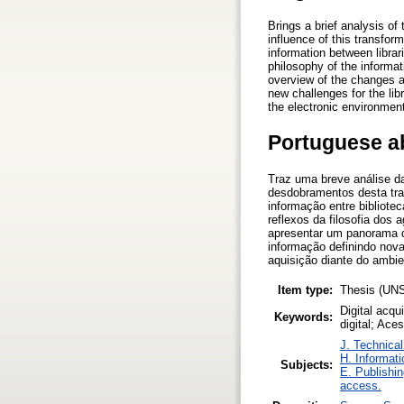
Brings a brief analysis of
influence of this transfor
information between librar
philosophy of the informat
overview of the changes a
new challenges for the lib
the electronic environmen
Portuguese a
Traz uma breve análise d
desdobramentos desta tran
informação entre bibliote
reflexos da filosofia dos 
apresentar um panorama da
informação definindo novas
aquisição diante do ambie
Item type:
Thesis (UN
Digital acq
Keywords:
digital; Ac
J. Technical
H. Informati
Subjects:
E. Publishin
access.