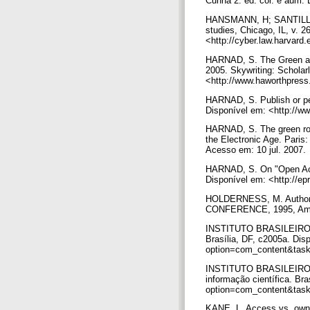
Cunha 2. ed. cor. e aum. 
HANSMANN, H; SANTILLI, M.
studies, Chicago, IL, v. 2
<http://cyber.law.harvard
HARNAD, S. The Green and
2005. Skywriting: Scholar
<http://www.haworthpress
HARNAD, S. Publish or per
Disponível em: <http://w
HARNAD, S. The green road
the Electronic Age. Paris
Acesso em: 10 jul. 2007.
HARNAD, S. On "Open Acc
Disponível em: <http://ep
HOLDERNESS, M. Author
CONFERENCE, 1995, Amster
INSTITUTO BRASILEIRO 
Brasília, DF, c2005a. Dis
option=com_content&task
INSTITUTO BRASILEIRO D
informação científica. Br
option=com_content&task
KANE, L. Access vs. owner