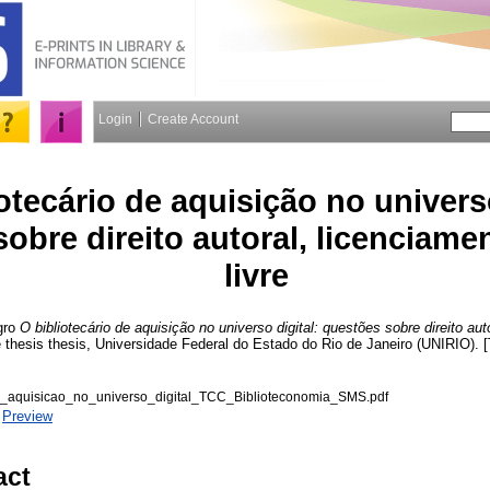
Login
Create Account
otecário de aquisição no universo
obre direito autoral, licenciame
livre
gro
O bibliotecário de aquisição no universo digital: questões sobre direito au
 thesis thesis, Universidade Federal do Estado do Rio de Janeiro (UNIRIO). [
e_aquisicao_no_universo_digital_TCC_Biblioteconomia_SMS.pdf
|
Preview
act