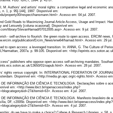
Brasília: FBB: IBICT, 1994. p. 41-57.
 Authors’ and artists’ moral rights: a comparative legal and economic analy
6, n. 1, p. 95[-144], 1997. Disponível em:
.edu/property00/respect/hansmann.html>. Acesso em: 04 jul. 2007.
 Gold Roads to Maximizing Journal Article Access, Usage and Impact. Haworth
ly and Leisurely [coluna ocasional]. Disponível em:
.com/library/StevanHarnad/07012005.asp>. Acesso em: 9 jul. 2007.
ish - self-archive to flourish: the green route to open access. ERCIM news, 
ww.ercim.org/publication/Ercim_News/enw64/harnad.html>. Acesso em: 29 jul
 to open access: a leveraged transition. In: ANNA, G. The Culture of Period
: L'Harmattan, 2007a. p. 99-105. Disponível em: <http://eprints.ecs.soton.ac.
ess" publishers who oppose open access self-archiving mandates. Southam
rints.ecs.soton.ac.uk/13650/01/oapub.html>. Acesso em: 28 jul. 2007.
s’ rights versus copyright. In: INTERNATIONAL FEDERATION OF JOUR
dam. Disponível em: <http://media.gn.apc.org/c-rights.html>. Acesso em:
DE INFORMAÇÃO EM CIÊNCIA E TECNOLOGIA. Declarações sobre o acesso
ponível em: <http://www.ibict.br/openaccess/index.php?
=blogcategory&id=27&Itemid=63>. Acesso em: 4 jul. 2007.
E INFORMAÇÃO EM CIÊNCIA E TECNOLOGIA. Manifesto brasileiro de apoi
asília, DF, c2005b. Disponível em: <http://www.ibict.br/openaccess/index.php?
=blogcategory&id=27&Itemid=63>. Acesso em: 4 jul. 2007.
ship: do we have to make a choice? College & Research Libraries, v. 58, n.