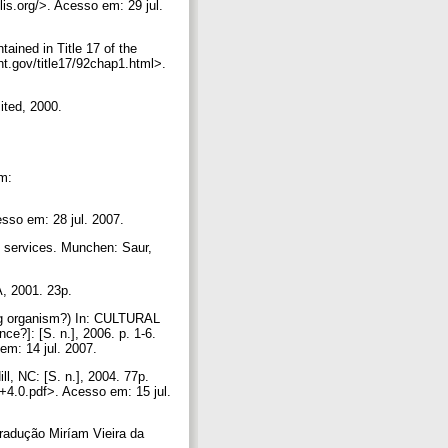
clis.org/>. Acesso em: 29 jul.
ned in Title 17 of the
t.gov/title17/92chap1.html>.
mited, 2000.
m:
esso em: 28 jul. 2007.
n services. Munchen: Saur,
A, 2001. 23p.
ng organism?) In: CULTURAL
e?]: [S. n.], 2006. p. 1-6.
em: 14 jul. 2007.
ll, NC: [S. n.], 2004. 77p.
+4.0.pdf>. Acesso em: 15 jul.
radução Miríam Vieira da