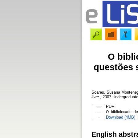
O bibli
questões s
Soares, Susana Montene
livre.
, 2007 Undergraduate
PDF
O_bibliotecario_d
Download (4MB)
English abstr