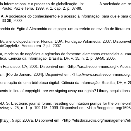
informacional e o processo de globalização. In: ______. A sociedade em r
 Paulo: Paz e Terra, 1999. v. 1. cap. 2. p. 87-88.
. A sociedade do conhecimento e o acesso à informação: para que e para 
p. 33-39, 2000.
ria do Egito à Alexandria do espaço: um exercício de revisão de literatura.
 a enciclopédia livre. Flórida, EUA: Fundação Wikimedia: 2007. Disponíve
iki/Copyleft>. Acesso em: 2 jul. 2007.
ta, modelos de negócios e agências de fomento: elementos essenciais a um
fica. Ciência da Informação, Brasília, DF, v. 35, n. 2, p. 39-50, 2006.
rancisco, CA, 2001. Disponível em: <http://creativecommons.org>. Acesso
 [Rio de Janeiro, 2004]. Disponível em: <http://www.creativecommons.org.
strução de uma biblioteca digital. Ciência da Informação, Brasília, DF, v. 2
ts in lieu of copyright: are we signing away our rights? Library acquisitions: 
 Electronic journal forum: resetting our intuition pumps for the online-only
view, v. 25, n. 1, p. 109-115, 1999. Disponível em: <http://cogprints.org/169
 [Italy], 5 apr. 2007a. Disponível em: <http://elisdocs.rclis.org/management/