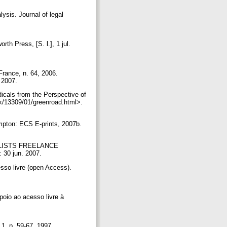
sis. Journal of legal
 Press, [S. l.], 1 jul.
France, n. 64, 2006.
. 2007.
icals from the Perspective of
uk/13309/01/greenroad.html>.
pton: ECS E-prints, 2007b.
NALISTS FREELANCE
 30 jun. 2007.
 livre (open Access).
o ao acesso livre à
 1, p. 59-67, 1997.