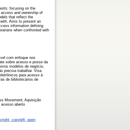
ports; focusing on the
er access and ownership of
els that reflect the
 with. Aims to present an
ccess information defining
ibrarians when confronted with
ível com enfoque nos
bate sobre acesso e posse da
 novos modelos de negócio,
o precisa trabalhar. Visa
eletrônicos para acesso à
as de bibliotecários de
cess Movement; Aquisição
e acesso aberto
yright, copyleft, open