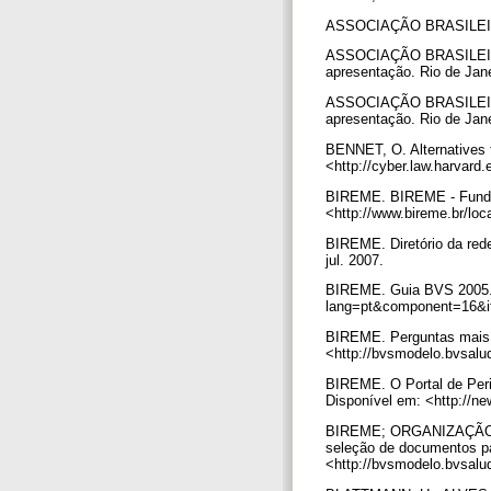
ASSOCIAÇÃO BRASILEIRA
ASSOCIAÇÃO BRASILEIRA
apresentação. Rio de Jan
ASSOCIAÇÃO BRASILEIRA
apresentação. Rio de Jan
BENNET, O. Alternatives t
<http://cyber.law.harvard
BIREME. BIREME - Fundam
<http://www.bireme.br/lo
BIREME. Diretório da red
jul. 2007.
BIREME. Guia BVS 2005. S
lang=pt&component=16&it
BIREME. Perguntas mais f
<http://bvsmodelo.bvsalu
BIREME. O Portal de Perió
Disponível em: <http://n
BIREME; ORGANIZAÇÃO 
seleção de documentos pa
<http://bvsmodelo.bvsalu