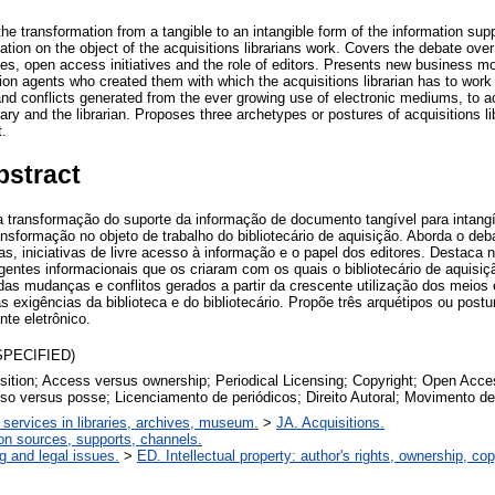
 the transformation from a tangible to an intangible form of the information sup
mation on the object of the acquisitions librarians work. Covers the debate ov
ies, open access initiatives and the role of editors. Presents new business mod
ion agents who created them with which the acquisitions librarian has to work
nd conflicts generated from the ever growing use of electronic mediums, to a
rary and the librarian. Proposes three archetypes or postures of acquisitions l
t.
bstract
a transformação do suporte da informação de documento tangível para intang
sformação no objeto de trabalho do bibliotecário de aquisição. Aborda o de
cas, iniciativas de livre acesso à informação e o papel dos editores. Destaca
agentes informacionais que os criaram com os quais o bibliotecário de aquisiçã
s mudanças e conflitos gerados a partir da crescente utilização dos meios 
 exigências da biblioteca e do bibliotecário. Propõe três arquétipos ou postur
nte eletrônico.
SPECIFIED)
uisition; Access versus ownership; Periodical Licensing; Copyright; Open Ac
esso versus posse; Licenciamento de periódicos; Direito Autoral; Movimento d
 services in libraries, archives, museum.
>
JA. Acquisitions.
on sources, supports, channels.
g and legal issues.
>
ED. Intellectual property: author's rights, ownership, cop