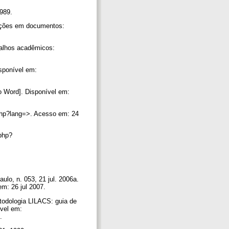
1989.
ões em documentos:
lhos acadêmicos:
isponível em:
 Word]. Disponível em:
.php?lang=>. Acesso em: 24
php?
lo, n. 053, 21 jul. 2006a.
em: 26 jul 2007.
logia LILACS: guia de
vel em:
7.