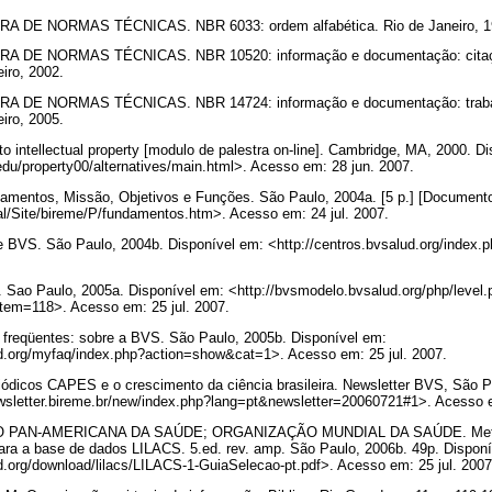
 DE NORMAS TÉCNICAS. NBR 6033: ordem alfabética. Rio de Janeiro, 
 DE NORMAS TÉCNICAS. NBR 10520: informação e documentação: citaç
eiro, 2002.
 DE NORMAS TÉCNICAS. NBR 14724: informação e documentação: traba
eiro, 2005.
o intellectual property [modulo de palestra on-line]. Cambridge, MA, 2000. D
.edu/property00/alternatives/main.html>. Acesso em: 28 jun. 2007.
entos, Missão, Objetivos e Funções. São Paulo, 2004a. [5 p.] [Documento
cal/Site/bireme/P/fundamentos.htm>. Acesso em: 24 jul. 2007.
e BVS. São Paulo, 2004b. Disponível em: <http://centros.bvsalud.org/index
ao Paulo, 2005a. Disponível em: <http://bvsmodelo.bvsalud.org/php/level.
em=118>. Acesso em: 25 jul. 2007.
reqüentes: sobre a BVS. São Paulo, 2005b. Disponível em:
d.org/myfaq/index.php?action=show&cat=1>. Acesso em: 25 jul. 2007.
dicos CAPES e o crescimento da ciência brasileira. Newsletter BVS, São Pau
ewsletter.bireme.br/new/index.php?lang=pt&newsletter=20060721#1>. Acesso 
PAN-AMERICANA DA SAÚDE; ORGANIZAÇÃO MUNDIAL DA SAÚDE. Metodo
ra a base de dados LILACS. 5.ed. rev. amp. São Paulo, 2006b. 49p. Disponí
d.org/download/lilacs/LILACS-1-GuiaSelecao-pt.pdf>. Acesso em: 25 jul. 200