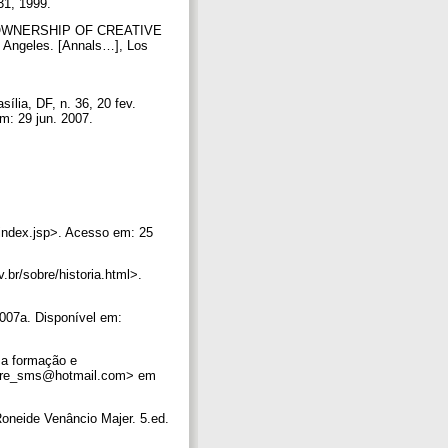
31, 1999.
THE OWNERSHIP OF CREATIVE
geles. [Annals…], Los
sília, DF, n. 36, 20 fev.
em: 29 jun. 2007.
/index.jsp>. Acesso em: 25
br/sobre/historia.html>.
007a. Disponível em:
 a formação e
urare_sms@hotmail.com> em
oneide Venâncio Majer. 5.ed.