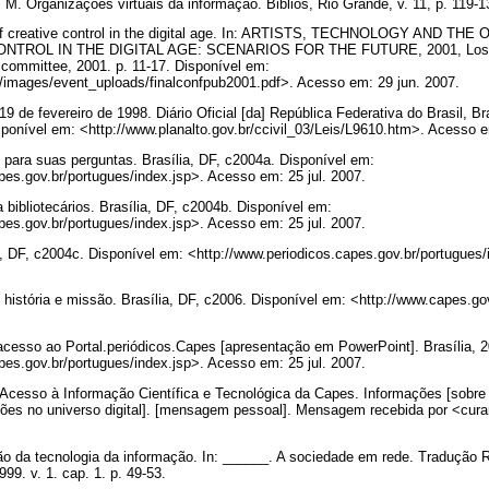
 Organizações virtuais da informação. Biblios, Rio Grande, v. 11, p. 119-1
of creative control in the digital age. In: ARTISTS, TECHNOLOGY AND 
TROL IN THE DIGITAL AGE: SCENARIOS FOR THE FUTURE, 2001, Los An
committee, 2001. p. 11-17. Disponível em:
rg/images/event_uploads/finalconfpub2001.pdf>. Acesso em: 29 jun. 2007.
9 de fevereiro de 1998. Diário Oficial [da] República Federativa do Brasil, Bra
sponível em: <http://www.planalto.gov.br/ccivil_03/Leis/L9610.htm>. Acesso 
ara suas perguntas. Brasília, DF, c2004a. Disponível em:
pes.gov.br/portugues/index.jsp>. Acesso em: 25 jul. 2007.
ibliotecários. Brasília, DF, c2004b. Disponível em:
pes.gov.br/portugues/index.jsp>. Acesso em: 25 jul. 2007.
 DF, c2004c. Disponível em: <http://www.periodicos.capes.gov.br/portugues
tória e missão. Brasília, DF, c2006. Disponível em: <http://www.capes.gov.
esso ao Portal.periódicos.Capes [apresentação em PowerPoint]. Brasília, 2
pes.gov.br/portugues/index.jsp>. Acesso em: 25 jul. 2007.
esso à Informação Científica e Tecnológica da Capes. Informações [sobre
ções no universo digital]. [mensagem pessoal]. Mensagem recebida por <c
 da tecnologia da informação. In: ______. A sociedade em rede. Tradução R
99. v. 1. cap. 1. p. 49-53.