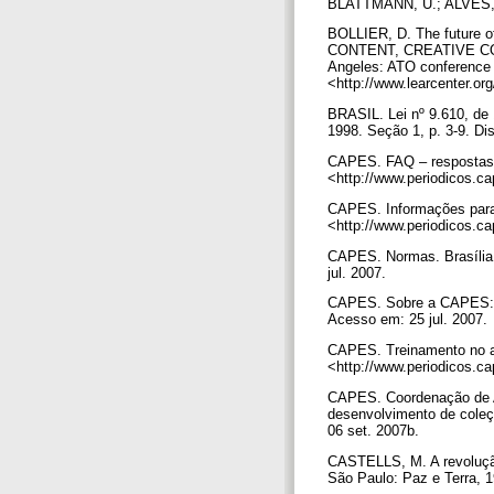
BLATTMANN, U.; ALVES, M.
BOLLIER, D. The future 
CONTENT, CREATIVE CON
Angeles: ATO conference 
<http://www.learcenter.o
BRASIL. Lei nº 9.610, de 1
1998. Seção 1, p. 3-9. Di
CAPES. FAQ – respostas p
<http://www.periodicos.ca
CAPES. Informações para b
<http://www.periodicos.ca
CAPES. Normas. Brasília,
jul. 2007.
CAPES. Sobre a CAPES: his
Acesso em: 25 jul. 2007.
CAPES. Treinamento no ac
<http://www.periodicos.ca
CAPES. Coordenação de Ac
desenvolvimento de cole
06 set. 2007b.
CASTELLS, M. A revolução
São Paulo: Paz e Terra, 19