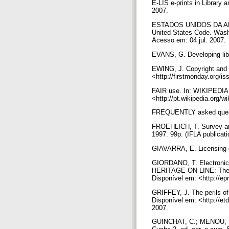
E-LIS e-prints in Library a
2007.
ESTADOS UNIDOS DA AMÉRIC
United States Code. Washi
Acesso em: 04 jul. 2007.
EVANS, G. Developing libr
EWING, J. Copyright and a
<http://firstmonday.org/i
FAIR use. In: WIKIPEDIA:
<http://pt.wikipedia.org/w
FREQUENTLY asked question
FROEHLICH, T. Survey and 
1997. 99p. (IFLA publicati
GIAVARRA, E. Licensing di
GIORDANO, T. Electronic 
HERITAGE ON LINE: The Cha
Disponível em: <http://ep
GRIFFEY, J. The perils of 
Disponível em: <http://e
2007.
GUINCHAT, C.; MENOU, M. 