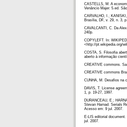
CASTELLS, M. A economia 
Venâncio Majer. 5.ed. São
CARVALHO, I.; KANISKI, A
Brasília, DF, v. 29, n. 3, 
CAVALCANTI, C. Da Alexand
240p.
COPYLEFT. In: WIKIPEDIA:
<http://pt.wikipedia.org/w
COSTA, S. Filosofia aber
aberto à informação cientí
CREATIVE commons. San F
CREATIVE commons Brasil.
CUNHA, M. Desafios na con
DAVIS, T. License agreemen
1, p. 19-27, 1997.
DURANCEAU, E.; HARNAD, S.
Stevan Harnad. Serials Re
Acesso em: 9 jul. 2007.
E-LIS editorial document.
jul. 2007.