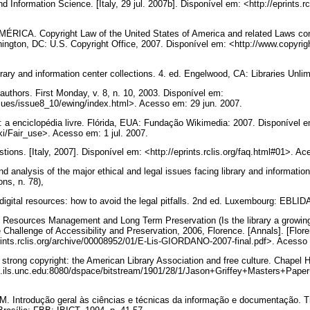
nd Information Science. [Italy, 29 jul. 2007b]. Disponível em: <http://eprints.r
A. Copyright Law of the United States of America and related Laws contai
ngton, DC: U.S. Copyright Office, 2007. Disponível em: <http://www.copyrigh
ary and information center collections. 4. ed. Engelwood, CA: Libraries Unli
uthors. First Monday, v. 8, n. 10, 2003. Disponível em:
ssues/issue8_10/ewing/index.html>. Acesso em: 29 jun. 2007.
 a enciclopédia livre. Flórida, EUA: Fundação Wikimedia: 2007. Disponível e
iki/Fair_use>. Acesso em: 1 jul. 2007.
s. [Italy, 2007]. Disponível em: <http://eprints.rclis.org/faq.html#01>. Ac
analysis of the major ethical and legal issues facing library and informatio
ons, n. 78),
gital resources: how to avoid the legal pitfalls. 2nd ed. Luxembourg: EBLID
Resources Management and Long Term Preservation (Is the library a growi
llenge of Accessibility and Preservation, 2006, Florence. [Annals]. [Florenc
rints.rclis.org/archive/00008952/01/E-Lis-GIORDANO-2007-final.pdf>. Acesso 
strong copyright: the American Library Association and free culture. Chapel Hi
td.ils.unc.edu:8080/dspace/bitstream/1901/28/1/Jason+Griffey+Masters+Paper
Introdução geral às ciências e técnicas da informação e documentação. T