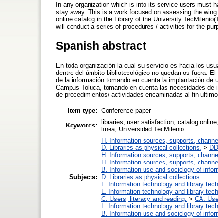
In any organization which is into its service users must h
stay away. This is a work focused on assessing the wing 
online catalog in the Library of the University TecMilenio(
will conduct a series of procedures / activities for the purp
Spanish abstract
En toda organización la cual su servicio es hacia los us
dentro del ámbito bibliotecológico no quedamos fuera. El
de la información tomando en cuenta la implantación de un
Campus Toluca, tomando en cuenta las necesidades de info
de procedimientos/ actividades encaminadas al fin ultimo 
Item type:
Conference paper
libraries, user satisfaction, catalog onli
Keywords:
línea, Universidad TecMilenio.
H. Information sources, supports, channe
D. Libraries as physical collections.
>
DD.
H. Information sources, supports, channe
H. Information sources, supports, channe
B. Information use and sociology of infor
Subjects:
D. Libraries as physical collections.
L. Information technology and library tec
L. Information technology and library tec
C. Users, literacy and reading.
>
CA. Use
L. Information technology and library tec
B. Information use and sociology of infor