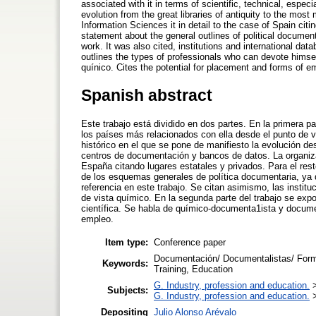
associated with it in terms of scientific, technical, especi
evolution from the great libraries of antiquity to the mo
Information Sciences it in detail to the case of Spain citi
statement about the general outlines of political document
work. It was also cited, institutions and international da
outlines the types of professionals who can devote himsel
quínico. Cites the potential for placement and forms of 
Spanish abstract
Este trabajo está dividido en dos partes. En la primera 
los países más relacionados con ella desde el punto de v
histórico en el que se pone de manifiesto la evolución d
centros de documentación y bancos de datos. La organizac
España citando lugares estatales y privados. Para el r
de los esquemas generales de política documentaria, ya q
referencia en este trabajo. Se citan asimismo, las insti
de vista químico. En la segunda parte del trabajo se exp
científica. Se habla de químico-documenta1ista y documen
empleo.
Item type:
Conference paper
Documentación/ Documentalistas/ Forma
Keywords:
Training, Education
G. Industry, profession and education.
Subjects:
G. Industry, profession and education.
Depositing
Julio Alonso Arévalo