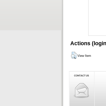
Actions (logi
View Item