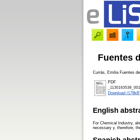
Fuentes d
Currás, Emilia
Fuentes de 
PDF
_1130163538_001
Download (179kB
English abstr
For Chemical Industry, alw
necessary y. therefore, th
Spanish abst