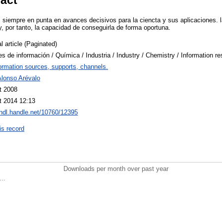
, siempre en punta en avances decisivos para la ciencta y sus aplicaciones. 
, por tanto, la capacidad de conseguirla de forma oportuna.
l article (Paginated)
s de información / Química / Industria / Industry / Chemistry / Information r
ormation sources, supports, channels.
Alonso Arévalo
t 2008
t 2014 12:13
/hdl.handle.net/10760/12395
is record
Downloads per month over past year
..