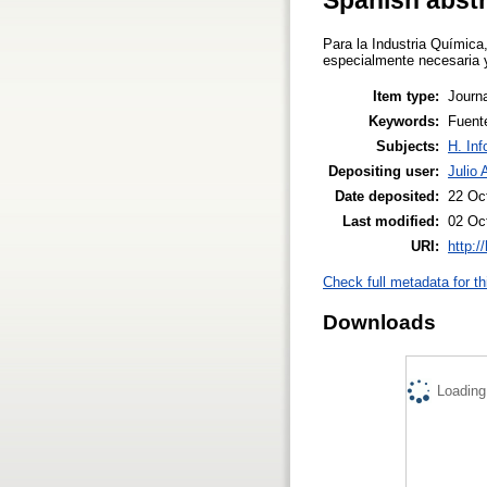
Para la Industria Química
especialmente necesaria y
Item type:
Journa
Keywords:
Fuente
Subjects:
H. Inf
Depositing user:
Julio 
Date deposited:
22 Oc
Last modified:
02 Oc
URI:
http:/
Check full metadata for th
Downloads
Loading.