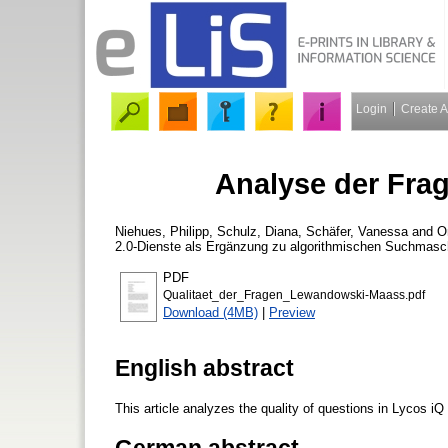
Login
Create 
Analyse der Frag
Niehues, Philipp
,
Schulz, Diana
,
Schäfer, Vanessa
and
O
2.0-Dienste als Ergänzung zu algorithmischen Suchmasch
PDF
Qualitaet_der_Fragen_Lewandowski-Maass.pdf
Download (4MB)
|
Preview
English abstract
This article analyzes the quality of questions in Lycos iQ
German abstract