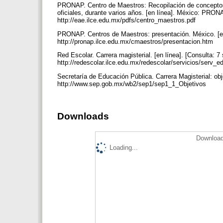
PRONAP. Centro de Maestros: Recopilación de conceptos
oficiales, durante varios años. [en línea]. México: PRONAP
http://eae.ilce.edu.mx/pdfs/centro_maestros.pdf
PRONAP. Centros de Maestros: presentación. México. [en 
http://pronap.ilce.edu.mx/cmaestros/presentacion.htm
Red Escolar. Carrera magisterial. [en línea]. [Consulta: 7
http://redescolar.ilce.edu.mx/redescolar/servicios/serv_
Secretaría de Educación Pública. Carrera Magisterial: obje
http://www.sep.gob.mx/wb2/sep1/sep1_1_Objetivos
Downloads
Download
Loading...