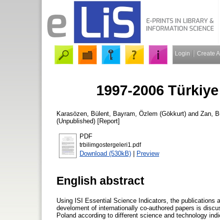
Login
Create 
1997-2006 Türkiye 
Karasözen, Bülent
,
Bayram, Özlem (Gökkurt)
and
Zan, B
(Unpublished) [Report]
PDF
trbilimgostergeleri1.pdf
Download (530kB)
|
Preview
English abstract
Using ISI Essential Science Indicators, the publications 
develoment of internationally co-authored papers is disc
Poland according to different science and technology ind