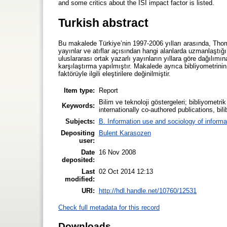
and some critics about the ISI impact factor is listed.
Turkish abstract
Bu makalede Türkiye’nin 1997-2006 yılları arasında, Tho
yayınlar ve atıflar açısından hangi alanlarda uzmanlaştığ
uluslararası ortak yazarlı yayınların yıllara göre dağılımı
karşılaştırma yapılmıştır. Makalede ayrıca bibliyometrinin
faktörüyle ilgili eleştirilere değinilmiştir.
Item type:
Report
Bilim ve teknoloji göstergeleri; bibliyometr
Keywords:
internationally co-authored publications, bil
Subjects:
B. Information use and sociology of informa
Depositing
Bulent Karasozen
user:
Date
16 Nov 2008
deposited:
Last
02 Oct 2014 12:13
modified:
URI:
http://hdl.handle.net/10760/12531
Check full metadata for this record
Downloads