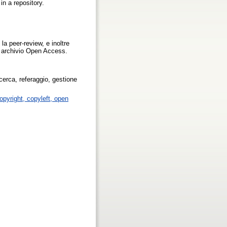
n a repository.
 la peer-review, e inoltre
un archivio Open Access.
cerca, referaggio, gestione
copyright, copyleft, open