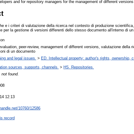
lopers and for repository managers for the management of different versions i
ct
he e i criteri di valutazione della ricerca nel contesto di produzione scientifica,
 per la gestione di versioni differenti dello stesso documento all'interno di 
ion
valuation, peer-review, management of different versions, valutazione della ri
sioni di un documento
ing and legal issues.
>
ED. Intellectual property: author's rights, ownership, 
ation sources, supports, channels.
>
HS. Repositories.
 not found.
008
14 12:13
l.handle.net/10760/12586
is record