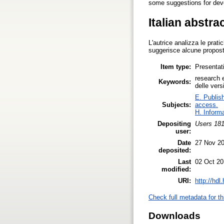
some suggestions for deve
Italian abstra
L'autrice analizza le pratic
suggerisce alcune proposte
Item type:
Presentat
research e
Keywords:
delle ver
E. Publish
Subjects:
access.
H. Inform
Depositing
Users 181
user:
Date
27 Nov 2
deposited:
Last
02 Oct 20
modified:
URI:
http://hd
Check full metadata for th
Downloads