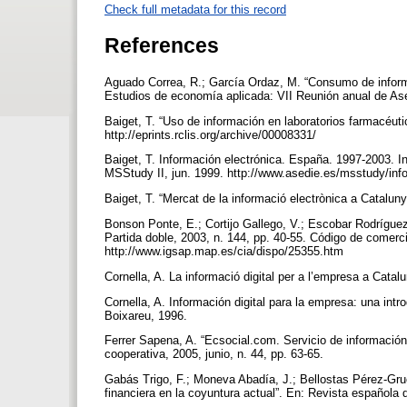
Check full metadata for this record
References
Aguado Correa, R.; García Ordaz, M. “Consumo de inform
Estudios de economía aplicada: VII Reunión anual de Ase
Baiget, T. “Uso de información en laboratorios farmacéutic
http://eprints.rclis.org/archive/00008331/
Baiget, T. Información electrónica. España. 1997-2003. I
MSStudy II, jun. 1999. http://www.asedie.es/msstudy/in
Baiget, T. “Mercat de la informació electrònica a Catalu
Bonson Ponte, E.; Cortijo Gallego, V.; Escobar Rodríguez
Partida doble, 2003, n. 144, pp. 40-55. Código de comer
http://www.igsap.map.es/cia/dispo/25355.htm
Cornella, A. La informació digital per a l’empresa a Cat
Cornella, A. Información digital para la empresa: una int
Boixareu, 1996.
Ferrer Sapena, A. “Ecsocial.com. Servicio de información
cooperativa, 2005, junio, n. 44, pp. 63-65.
Gabás Trigo, F.; Moneva Abadía, J.; Bellostas Pérez-Grue
financiera en la coyuntura actual”. En: Revista española d