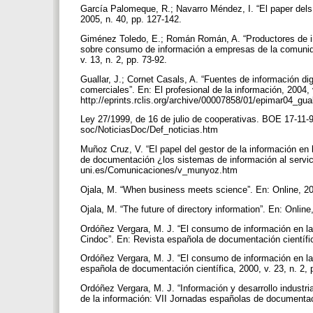
García Palomeque, R.; Navarro Méndez, I. “El paper dels
2005, n. 40, pp. 127-142.
Giménez Toledo, E.; Román Román, A. “Productores de i
sobre consumo de información a empresas de la comunida
v. 13, n. 2, pp. 73-92.
Guallar, J.; Cornet Casals, A. “Fuentes de información d
comerciales”. En: El profesional de la información, 2004, 
http://eprints.rclis.org/archive/00007858/01/epimar04_gua
Ley 27/1999, de 16 de julio de cooperativas. BOE 17-11-
soc/NoticiasDoc/Def_noticias.htm
Muñoz Cruz, V. “El papel del gestor de la información en 
de documentación ¿los sistemas de información al servicio
uni.es/Comunicaciones/v_munyoz.htm
Ojala, M. “When business meets science”. En: Online, 20
Ojala, M. “The future of directory information”. En: Onlin
Ordóñez Vergara, M. J. “El consumo de información en la 
Cindoc”. En: Revista española de documentación científic
Ordóñez Vergara, M. J. “El consumo de información en la 
española de documentación científica, 2000, v. 23, n. 2,
Ordóñez Vergara, M. J. “Información y desarrollo industri
de la información: VII Jornadas españolas de documenta