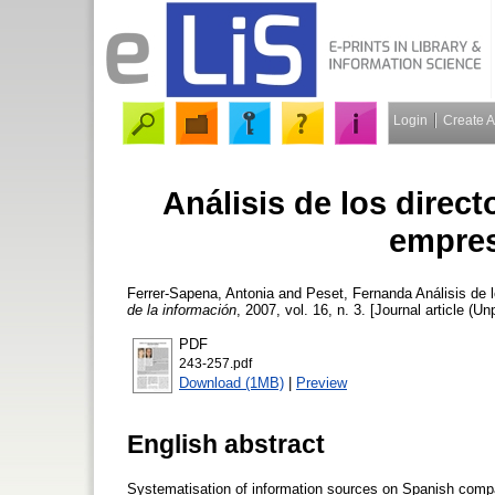
Login
Create 
Análisis de los direc
empres
Ferrer-Sapena, Antonia
and
Peset, Fernanda
Análisis de 
de la información
, 2007, vol. 16, n. 3. [Journal article (U
PDF
243-257.pdf
Download (1MB)
|
Preview
English abstract
Systematisation of information sources on Spanish compani