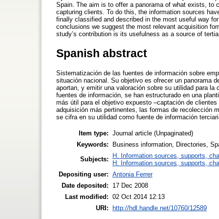
Spain. The aim is to offer a panorama of what exists, to c
capturing clients. To do this, the information sources ha
finally classified and described in the most useful way fo
conclusions we suggest the most relevant acquisition form
study’s contribution is its usefulness as a source of terti
Spanish abstract
Sistematización de las fuentes de información sobre em
situación nacional. Su objetivo es ofrecer un panorama de
aportan, y emitir una valoración sobre su utilidad para la
fuentes de información, se han estructurado en una planti
más útil para el objetivo expuesto –captación de cliente
adquisición más pertinentes, las formas de recolección má
se cifra en su utilidad como fuente de información tercia
Item type:
Journal article (Unpaginated)
Keywords:
Business information, Directories, Sp
H. Information sources, supports, ch
Subjects:
H. Information sources, supports, ch
Depositing user:
Antonia Ferrer
Date deposited:
17 Dec 2008
Last modified:
02 Oct 2014 12:13
URI:
http://hdl.handle.net/10760/12589