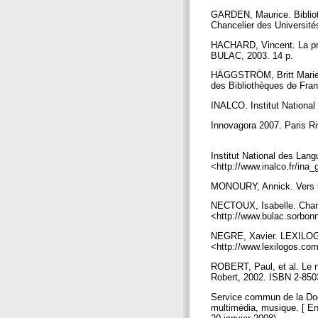
GARDEN, Maurice. Biblioth
Chancelier des Universités
HACHARD, Vincent. La pro
BULAC, 2003. 14 p.
HÄGGSTRÖM, Britt Marie. B
des Bibliothèques de Fran
INALCO. Institut National 
Innovagora 2007. Paris Riv
Institut National des Lang
<http://www.inalco.fr/ina
MONOURY, Annick. Vers l'
NECTOUX, Isabelle. Charte 
<http://www.bulac.sorbonn
NEGRE, Xavier. LEXILOGOS
<http://www.lexilogos.com/
ROBERT, Paul, et al. Le no
Robert, 2002. ISBN 2-850
Service commun de la Doc
multimédia, musique. [ En