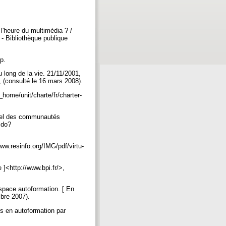
 l'heure du multimédia ? /
- Bibliothèque publique
 p.
 long de la vie. 21/11/2001,
 (consulté le 16 mars 2008).
_home/unit/charte/fr/charter-
iciel des communautés
.do?
ww.resinfo.org/IMG/pdf/virtu-
 ]<http://www.bpi.fr/>,
space autoformation. [ En
mbre 2007).
ns en autoformation par