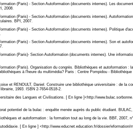
formation (Paris) - Section Autoformation (documents internes). Les documents
PI, 2008.
formation (Paris) - Section Autoformation (documents internes). Autoformation
tulaires. BPI, 2007.
formation (Paris) - Section Autoformation (documents internes). Politique d'ac
7.
formation (Paris) - Section Autoformation (documents internes). Son et autofo
07.
formation (Paris)- Section Autoformation (documents internes). Une information
formation (Paris). Organisation du congrès. Bibliothèques et autoformation : la
 bibliothèques à l'heure du multimédia? Paris : Centre Pompidou - Bibliothèque 
e et RENOULT, Daniel. Construire une bibliothèque universitaire : de la conc
 librairie, 1993. ISBN 2-7654-0518-2.
rsitaire des Langues et Civilisations. [ En ligne ]<http://www.bulac.sorbonne.
at potentiel de la bulac : enquête menée auprès du public étudiant. BULAC
hèques et autoformation : la formation tout au long de la vie. BBF, 2007, 
todidaxie. [ En ligne ] <http://www.educnet.education.fr/dossier/eformation/m