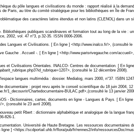
èque du pôle langues et civilisations du monde : rapport réalisé à la demand
 de Paris, au titre du comité stratégique pour les bibliothèques en Île de Fra
blématique des caractères latins étendus et non latins (CLENOL) dans un si
ibliothèques publiques scandinaves et formation tout au long de la vie : une
ce, 2002, vol. 47 n°3, p.32-35. ISSN 0006-2006.
des Langues et Civilisations. [ En ligne ] <http://www.inalco.fr/>, (consulté le
e Gauche . Accueil -. [ En ligne ] <http://www.parisrivegauche.com/accueil>, 
ues et Civilisations Orientales. INALCO- Centres de documentation. [ En ligne
_gabarit_rubrique.php3?id_rubrique=1207>, (consulté le 12 décembre 2008).
espace langues multimédia : dossier. Medialog, mars 2000, n°37. ISBN 124
documentaire : projet revu après le conseil scientifique du 18 juin 2004, 12 p.
e.fr/1_decouvrir/Chartedocumentaire-BULAC.pdf>,(consulté le 13 janvier 200
 - Dictionnaires, cartes, documents en ligne - Langues & Pays. [ En ligne 
>, (consulté le 23 avril 2008).
uveau petit Rbert : dictionnaire alphabétique et analogique de la langue franç
36-826-1.
umentation. Université de Haute Bretagne. Les ressources documentaires du 
 ligne ] <https://scdportail.uhb.fr/flora/pub/fr/rennes2/info/ressourcesDoc/m