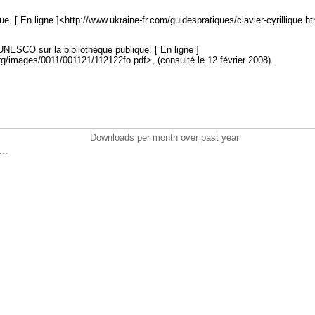
que. [ En ligne ]<http://www.ukraine-fr.com/guidespratiques/clavier-cyrillique.ht
ESCO sur la bibliothèque publique. [ En ligne ]
g/images/0011/001121/112122fo.pdf>, (consulté le 12 février 2008).
Downloads per month over past year
..