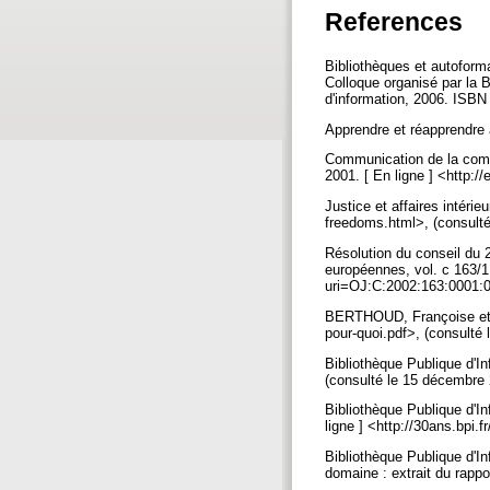
References
Bibliothèques et autoformat
Colloque organisé par la 
d'information, 2006. ISB
Apprendre et réapprendre 
Communication de la commi
2001. [ En ligne ] <http
Justice et affaires intéri
freedoms.html>, (consult
Résolution du conseil du 2
européennes, vol. c 163/1,
uri=OJ:C:2002:163:0001:
BERTHOUD, Françoise et LIB
pour-quoi.pdf>, (consulté 
Bibliothèque Publique d'Inf
(consulté le 15 décembre
Bibliothèque Publique d'I
ligne ] <http://30ans.bpi
Bibliothèque Publique d'In
domaine : extrait du rappo