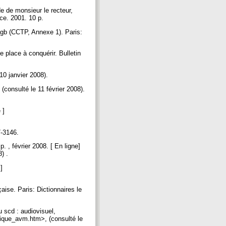
e de monsieur le recteur,
nce. 2001. 10 p.
gb (CCTP, Annexe 1). Paris:
 place à conquérir. Bulletin
 10 janvier 2008).
(consulté le 11 février 2008).
 ]
7-3146.
 , février 2008. [ En ligne]
8) .
]
aise. Paris: Dictionnaires le
scd : audiovisuel,
usique_avm.htm>, (consulté le