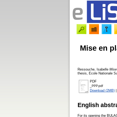
Mise en p
Ressouche, Isabelle
Mise
thesis, Ecole Nationale S
PDF
_PPP.pdf
Download (2MB)
English abstr
For its opening the BULAC 