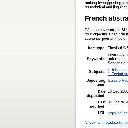
making by suggesting sever
on technical and linguistic
French abstra
Dès son ouverture, la BUL
pour objectifs à partir de
scénarios pour la mise en
Item type:
Thesis (UN
Information 
Keywords:
l'informatio
Services aux
L. Informati
Subjects:
J. Technical
Depositing
Isabelle Re
user:
Date
10 Dec 200
deposited:
Last
02 Oct 2014
modified:
URI:
http://hdl.h
Check full metadata for th