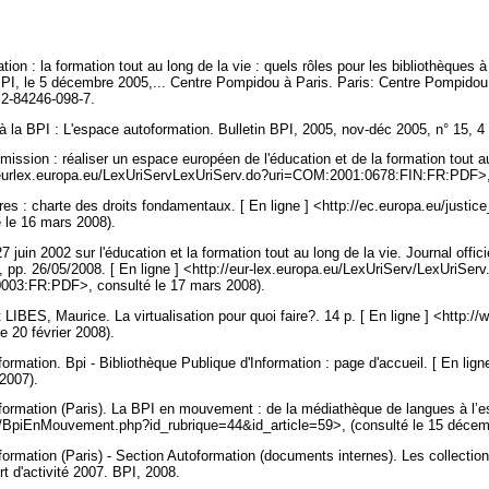
ion : la formation tout au long de la vie : quels rôles pour les bibliothèques à
BPI, le 5 décembre 2005,... Centre Pompidou à Paris. Paris: Centre Pompidou 
N 2-84246-098-7.
à la BPI : L'espace autoformation. Bulletin BPI, 2005, nov-déc 2005, n° 15, 4
ssion : réaliser un espace européen de l'éducation et de la formation tout au
://eurlex.europa.eu/LexUriServLexUriServ.do?uri=COM:2001:0678:FIN:FR:PDF>,
eures : charte des droits fondamentaux. [ En ligne ] <http://ec.europa.eu/justice
é le 16 mars 2008).
7 juin 2002 sur l'éducation et la formation tout au long de la vie. Journal off
 pp. 26/05/2008. [ En ligne ] <http://eur-lex.europa.eu/LexUriServ/LexUriServ
0003:FR:PDF>, consulté le 17 mars 2008).
ES, Maurice. La virtualisation pour quoi faire?. 14 p. [ En ligne ] <http://w
le 20 février 2008).
ormation. Bpi - Bibliothèque Publique d'Information : page d'accueil. [ En ligne
 2007).
nformation (Paris). La BPI en mouvement : de la médiathèque de langues à l’e
.fr/BpiEnMouvement.php?id_rubrique=44&id_article=59>, (consulté le 15 déce
formation (Paris) - Section Autoformation (documents internes). Les collectio
rt d'activité 2007. BPI, 2008.