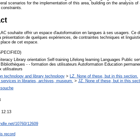
al scenarios for the implementation of this area, building on the analysis of
 constraints.
ct
AC souhaite offrir un espace d'autoformation en langues à ses usagers. Ce do
 la présentation de quelques expériences, de contraintes techniques et linguist
 place de cet espace.
SPECIFIED)
literacy Library orientation Self-training Lifelong learning Languages Public ser
n Bibliothèques - - formation des utilisateurs Autoformation Education perman
 utilisateurs
on technology and library technology
>
LZ. None of these, but in this section.
 services in libraries, archives, museum.
>
JZ. None of these, but in this sect
ssouche
8
 12:13
andle.net/10760/12609
is record