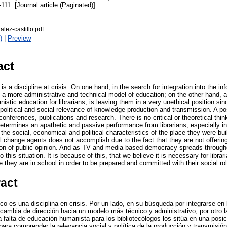
-111. [Journal article (Paginated)]
alez-castillo.pdf
)
|
Preview
act
s a discipline at crisis. On one hand, in the search for integration into the in
 more administrative and technical model of education; on the other hand, a
istic education for librarians, is leaving them in a very unethical position si
olitical and social relevance of knowledge production and transmission. A posi
nferences, publications and research. There is no critical or theoretical thin
etermines an apathetic and passive performance from librarians, especially in 
the social, economical and political characteristics of the place they were bui
ial change agents does not accomplish due to the fact that they are not offering
on of public opinion. And as TV and media-based democracy spreads througho
o this situation. It is because of this, that we believe it is necessary for librar
 they are in school in order to be prepared and committed with their social rol
ract
co es una disciplina en crisis. Por un lado, en su búsqueda por integrarse en
ambia de dirección hacia un modelo más técnico y administrativo; por otro 
la falta de educación humanista para los bibliotecólogos los sitúa en una posi
para comprender la relevancia social y política de la producción y transmisió