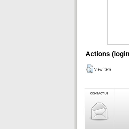
Actions (logi
View Item