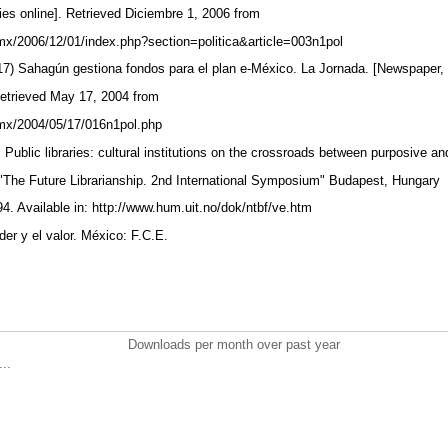
ies online]. Retrieved Diciembre 1, 2006 from
mx/2006/12/01/index.php?section=politica&article=003n1pol
17) Sahagún gestiona fondos para el plan e-México. La Jornada. [Newspaper,
 Retrieved May 17, 2004 from
.mx/2004/05/17/016n1pol.php
 Public libraries: cultural institutions on the crossroads between purposive a
n: "The Future Librarianship. 2nd International Symposium" Budapest, Hungary
4. Available in: http://www.hum.uit.no/dok/ntbf/ve.htm
oder y el valor. México: F.C.E.
Downloads per month over past year
..