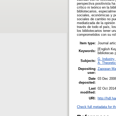
perspectiva positivista ha
crítico ni teórico en la b
bibliotecarios, especialme
sociales, económicas y po
sociales de cambio no pue
mediatizada de la opinión
través de todo el país, l
los bibliotecarios tener 
comprometidos con su rol s
Item type:
Journal arti
[English Key
Keywords:
bibliotecas 
G. Industry,
Subjects:
A. Theoretic
Depositing
Zapopan Ma
user:
Date
03 Dec 200
deposited:
Last
02 Oct 2014
modified:
URI:
http://hdl.h
Check full metadata for th