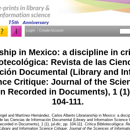
Login
Create Account
ship in Mexico: a discipline in cri
iotecológica: Revista de las Cien
ción Documental (Library and In
ce Critique: Journal of the Scie
n Recorded in Documents), 1 (1), 
104-111.
ngel
and
Martínez-Hernández, Carlos Alberto
Librarianship in Mexico: a discipl
 de las Ciencias de Información Documental (Library and Information Science Cr
ecorded in Documents), 1 (1), jul-dic, pp. 104-111.
Crítica Bibliotecológica: R
ibrary and Information Science Critique: Journal of the Sciences of Informa