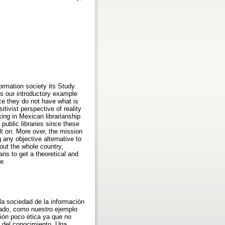
formation society its Study
s our introductory example
nce they do not have what is
tivist perspective of reality
king in Mexican librarianship
public libraries since these
lt on. More over, the mission
 any objective alternative to
ut the whole country,
ians to get a theoretical and
e.
 la sociedad de la información
lado, como nuestro ejemplo
ción poco ética ya que no
n del conocimiento. Una