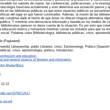
 invadido los salones de clases, las conferencias, publicaciones, y la invest
ibliotecología mexicana actualmente y esto determina una actuación pasiva y a
nte en las bibliotecas públicas ya que estos espacios públicos se encuentran 
líticas del lugar en que fueron construidos. Además, la misión de las biblio
de cumplirse dado el hecho de que éstas no ofrecen ninguna alternativa objet
 pública. Y mientras una democracia televisada y basada en los medios de c
os bibliotecarios parecen no darse cuenta de la situación. Es por esto que cr
una educación teórica y humanista mientras cursan los estudios para que se e
ocial. Palabras clave Bibliotecología; bibliotecas públicas; crisis; epistemolo
cle (Paginated)
words] Librarianship; public Libraries; crisis; Epistemology; Politics [Spanish
públicas; crisis; epistemología; política. Introduction
 profession and education.
al and general aspects of libraries and information.
rtín Muela-Meza
8
 12:13
andle.net/10760/12617
is record