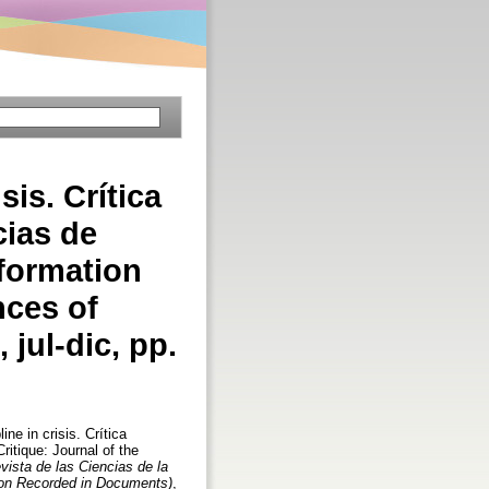
sis. Crítica
cias de
formation
nces of
jul-dic, pp.
ine in crisis. Crítica
itique: Journal of the
evista de las Ciencias de la
tion Recorded in Documents)
,