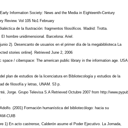
 Early Information Society: News and the Media in Eighteenth-Century
ory Review. Vol 105 No1 February
aléctica de la Ilustración: fragmentos filosóficos. Madrid: Trotta.
. El hombre unidimensional. Barcelona: Ariel.
unio 2). Desencanto de usuarios en el primer día de la megabiblioteca La
cted stories online]. Retrieved June 2, 2006
ic space / ciberspace: The american public library in the information age. US
el plan de estudios de la licenciatura en Bibliotecología y estudios de la
tad de filosofía y letras, UNAM. 53 p.
nté, Jorge. Grupo Televisa S.A Retrieved Octubre 2007 from http://www.pypu
f
Adolfo. (2001) Formación humanística del bibliotecólogo: hacia su
UNAM-CUIB
bre 1) En acto castrense, Calderón asume el Poder Ejecutivo. La Jornada,