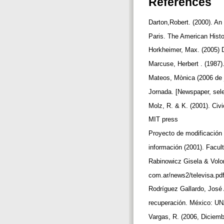
References
Darton,Robert. (2000). An
Paris. The American Hist
Horkheimer, Max. (2005) Di
Marcuse, Herbert . (1987)
Mateos, Mònica (2006 de j
Jornada. [Newspaper, sele
Molz, R. & K. (2001). Civ
MIT press
Proyecto de modificación d
información (2001). Facul
Rabinowicz Gisela & Volo
com.ar/news2/televisa.pd
Rodríguez Gallardo, José 
recuperación. México: 
Vargas, R. (2006, Diciem