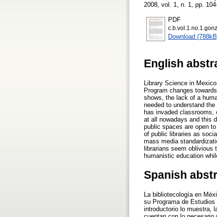
2008, vol. 1, n. 1, pp. 104
PDF
c.b.vol.1.no.1.gonz
Download (788kB
English abstr
Library Science in Mexico i
Program changes towards a
shows, the lack of a human
needed to understand the p
has invaded classrooms, co
at all nowadays and this d
public spaces are open to 
of public libraries as soc
mass media standardizati
librarians seem oblivious t
humanistic education while
Spanish abst
La bibliotecología en Méxi
su Programa de Estudios c
introductorio lo muestra, 
cuentan con lo necesario 