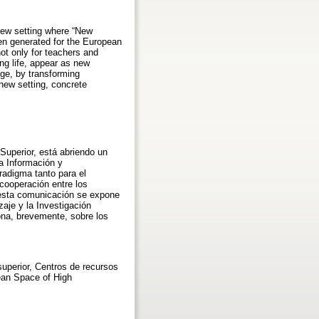
new setting where “New
een generated for the European
ot only for teachers and
ong life, appear as new
nge, by transforming
 new setting, concrete
Superior, está abriendo un
a Información y
radigma tanto para el
cooperación entre los
n esta comunicación se expone
aje y la Investigación
ona, brevemente, sobre los
superior, Centros de recursos
pean Space of High