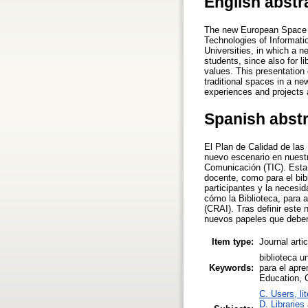
English abstr
The new European Space o
Technologies of Informati
Universities, in which a n
students, since also for l
values. This presentation
traditional spaces in a ne
experiences and projects 
Spanish abst
El Plan de Calidad de las
nuevo escenario en nuestr
Comunicación (TIC). Esta 
docente, como para el bib
participantes y la necesi
cómo la Biblioteca, para 
(CRAI). Tras definir este
nuevos papeles que deben 
Item type:
Journal arti
biblioteca u
Keywords:
para el apre
Education, C
C. Users, li
D. Libraries