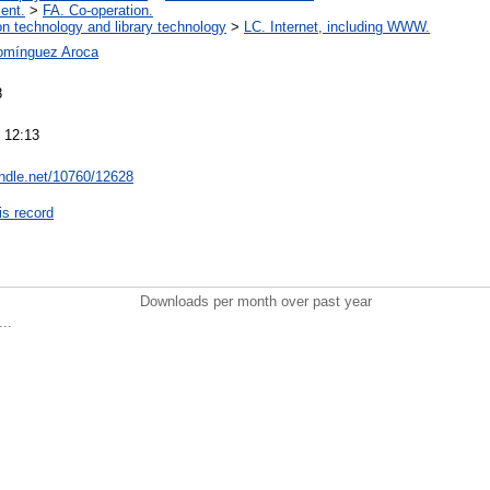
ent.
>
FA. Co-operation.
on technology and library technology
>
LC. Internet, including WWW.
omínguez Aroca
8
 12:13
andle.net/10760/12628
is record
Downloads per month over past year
..