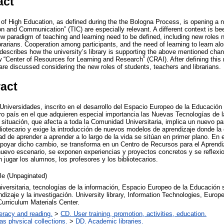
act
f High Education, as defined during the the Bologna Process, is opening a 
on and Communication” (TIC) are especially relevant. A different context is b
ew paradigm of teaching and learning need to be defined, including new roles n
ibrarians. Cooperation among participants, and the need of learning to learn al
 describes how the university’s library is supporting the above mentioned cha
w “Center of Resources for Learning and Research” (CRAI). After defining this
are discussed considering the new roles of students, teachers and librarians.
ract
 Universidades, inscrito en el desarrollo del Espacio Europeo de la Educación 
o país en el que adquieren especial importancia las Nuevas Tecnologías de l
situación, que afecta a toda la Comunidad Universitaria, implica un nuevo pa
liotecario y exige la introducción de nuevos modelos de aprendizaje donde la 
dad de aprender a aprender a lo largo de la vida se sitúan en primer plano. E
apoyar dicho cambio, se transforma en un Centro de Recursos para el Aprendiz
 nuevo escenario, se exponen experiencias y proyectos concretos y se reflexi
jugar los alumnos, los profesores y los bibliotecarios.
cle (Unpaginated)
niversitaria, tecnologías de la información, Espacio Europeo de la Educación 
ndizaje y la investigación. University library, Information Technologies, Euro
urriculum Materials Center.
teracy and reading.
>
CD. User training, promotion, activities, education.
 as physical collections.
>
DD. Academic libraries.