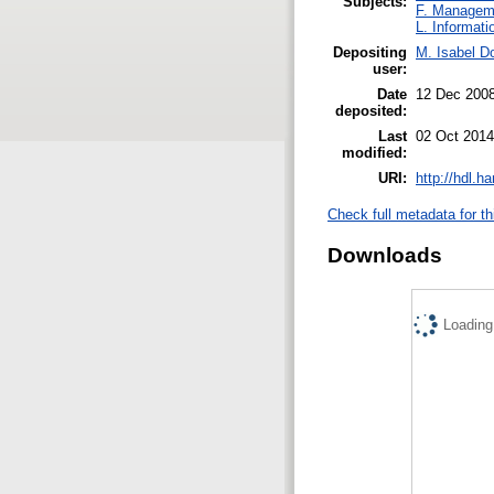
Subjects:
F. Managem
L. Informati
Depositing
M. Isabel D
user:
Date
12 Dec 200
deposited:
Last
02 Oct 2014
modified:
URI:
http://hdl.h
Check full metadata for th
Downloads
Loading.