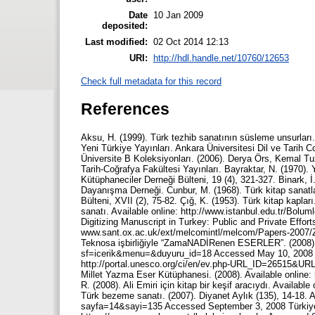
Date
10 Jan 2009
deposited:
Last modified:
02 Oct 2014 12:13
URI:
http://hdl.handle.net/10760/12653
Check full metadata for this record
References
Aksu, H. (1999). Türk tezhib sanatının süsleme unsurları.
Yeni Türkiye Yayınları. Ankara Üniversitesi Dil ve Tarih 
Üniversite B Koleksiyonları. (2006). Derya Örs, Kemal T
Tarih-Coğrafya Fakültesi Yayınları. Bayraktar, N. (1970). 
Kütüphaneciler Derneği Bülteni, 19 (4), 321-327. Binark, İ
Dayanışma Derneği. Cunbur, M. (1968). Türk kitap sanatla
Bülteni, XVII (2), 75-82. Çığ, K. (1953). Türk kitap kaplar
sanatı. Available online: http://www.istanbul.edu.tr/Bol
Digitizing Manuscript in Turkey: Public and Private Effor
www.sant.ox.ac.uk/ext/melcomintl/melcom/Papers-2007/Z
Teknosa işbirliğiyle “ZamaNADİRenen ESERLER”. (2008). Av
sf=icerik&menu=&duyuru_id=18 Accessed May 10, 2008 Me
http://portal.unesco.org/ci/en/ev.php-URL_ID=2651
Millet Yazma Eser Kütüphanesi. (2008). Available online: 
R. (2008). Ali Emiri için kitap bir keşif aracıydı. Avail
Türk bezeme sanatı. (2007). Diyanet Aylık (135), 14-18. Av
sayfa=14&sayi=135 Accessed September 3, 2008 Türkiye y