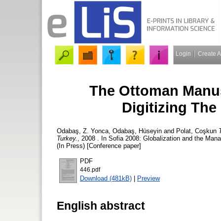
Login
Create 
The Ottoman Manus
Digitizing The
Odabaş, Z. Yonca
,
Odabaş, Hüseyin
and
Polat, Coşkun
Turkey.
, 2008 . In Sofia 2008: Globalization and the Ma
(In Press) [Conference paper]
PDF
446.pdf
Download (481kB)
|
Preview
English abstract