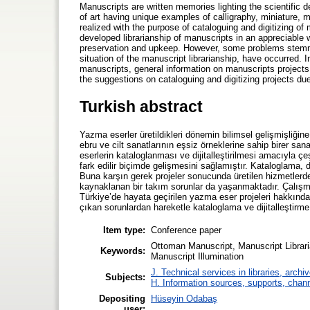
Manuscripts are written memories lighting the scientific 
of art having unique examples of calligraphy, miniature, 
realized with the purpose of cataloguing and digitizing o
developed librarianship of manuscripts in an appreciable 
preservation and upkeep. However, some problems stemmin
situation of the manuscript librarianship, have occurred. I
manuscripts, general information on manuscripts projects
the suggestions on cataloguing and digitizing projects du
Turkish abstract
Yazma eserler üretildikleri dönemin bilimsel gelişmişliğine
ebru ve cilt sanatlarının eşsiz örneklerine sahip birer san
eserlerin kataloglanması ve dijitalleştirilmesi amacıyla çeş
fark edilir biçimde gelişmesini sağlamıştır. Kataloglama, 
Buna karşın gerek projeler sonucunda üretilen hizmetler
kaynaklanan bir takım sorunlar da yaşanmaktadır. Çalışma
Türkiye’de hayata geçirilen yazma eser projeleri hakkında
çıkan sorunlardan hareketle kataloglama ve dijitalleştirme
Item type:
Conference paper
Ottoman Manuscript, Manuscript Libraria
Keywords:
Manuscript Illumination
J. Technical services in libraries, arc
Subjects:
H. Information sources, supports, chan
Depositing
Hüseyin Odabaş
user: