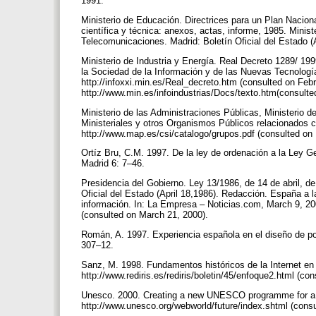
1991.
Ministerio de Educación. Directrices para un Plan Nacio
científica y técnica: anexos, actas, informe, 1985. Minis
Telecomunicaciones. Madrid: Boletín Oficial del Estado (
Ministerio de Industria y Energía. Real Decreto 1289/ 1999
la Sociedad de la Información y de las Nuevas Tecnología
http://infoxxi.min.es/Real_decreto.htm (consulted on Febru
http://www.min.es/infoindustrias/Docs/texto.htm(consult
Ministerio de las Administraciones Públicas, Ministerio
Ministeriales y otros Organismos Públicos relacionados 
http://www.map.es/csi/catalogo/grupos.pdf (consulted on
Ortíz Bru, C.M. 1997. De la ley de ordenación a la Ley G
Madrid 6: 7–46.
Presidencia del Gobierno. Ley 13/1986, de 14 de abril, d
Oficial del Estado (April 18,1986). Redacción. España a 
información. In: La Empresa – Noticias.com, March 9, 2
(consulted on March 21, 2000).
Román, A. 1997. Experiencia española en el diseño de po
307–12.
Sanz, M. 1998. Fundamentos históricos de la Internet en 
http://www.rediris.es/rediris/boletin/45/enfoque2.html (c
Unesco. 2000. Creating a new UNESCO programme for a 
http://www.unesco.org/webworld/future/index.shtml (consu