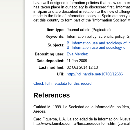
have well-designed information policies that allow us to
has taken place in our society is discussed first. Inform
in Spain and are described in relation to the new challeng
made in the field of information policy in Spain are analy
get this country to form part of the “Information Society” 
Item type:
Journal article (Paginated)
Keywords:
Information policy, scientific policy, 
B. Information use and sociology of i
Subjects:
B. Information use and sociology of i
Depositing user:
Eva Méndez
Date deposited:
11 Jan 2009
Last modified:
02 Oct 2014 12:13
URI:
http://hdl.handle.net/10760/12686
Check full metadata for this record
References
Caridad M. 1999. La Sociedad de la Información: política
Areces.
Caro Figueroa, L.A. La sociedad de la información: Nueva
http://www.kumiko.com.ar/luiscaro/socinform.htm (consu