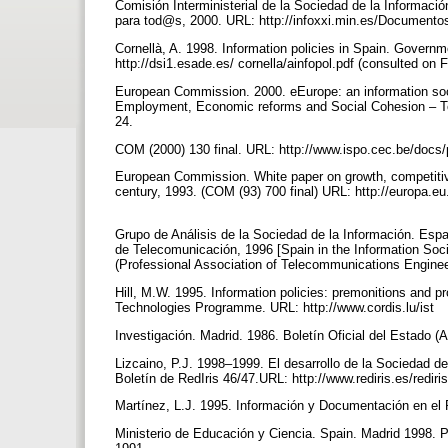
Comisión Interministerial de la Sociedad de la Informaci
para tod@s, 2000. URL: http://infoxxi.min.es/Documentos/
Cornellà, A. 1998. Information policies in Spain. Governm
http://dsi1.esade.es/ cornella/ainfopol.pdf (consulted on 
European Commission. 2000. eEurope: an information socie
Employment, Economic reforms and Social Cohesion – T
24.
COM (2000) 130 final. URL: http://www.ispo.cec.be/docs/p
European Commission. White paper on growth, competitiv
century, 1993. (COM (93) 700 final) URL: http://europa.eu
Grupo de Análisis de la Sociedad de la Información. Espa
de Telecomunicación, 1996 [Spain in the Information Soci
(Professional Association of Telecommunications Engine
Hill, M.W. 1995. Information policies: premonitions and p
Technologies Programme. URL: http://www.cordis.lu/ist
Investigación. Madrid. 1986. Boletín Oficial del Estado (A
Lizcaino, P.J. 1998–1999. El desarrollo de la Sociedad de
Boletín de RedIris 46/47.URL: http://www.rediris.es/redir
Martínez, L.J. 1995. Información y Documentación en el
Ministerio de Educación y Ciencia. Spain. Madrid 1998. P