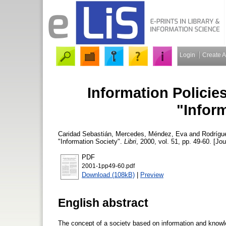
Login
Create 
Information Policie
"Infor
Caridad Sebastián, Mercedes
,
Méndez, Eva
and
Rodrígu
"Information Society".
Libri
, 2000, vol. 51, pp. 49-60. [Jou
PDF
2001-1pp49-60.pdf
Download (108kB)
|
Preview
English abstract
The concept of a society based on information and knowl