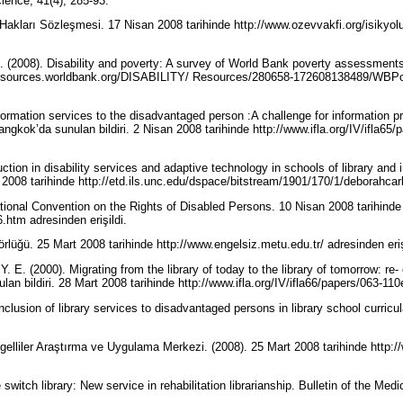
cience, 41(4), 285-93.
i Hakları Sözleşmesi. 17 Nisan 2008 tarihinde http://www.ozevvakfi.org/isikyo
D. (2008). Disability and poverty: A survey of World Bank poverty assessments
iteresources.worldbank.org/DISABILITY/ Resources/280658-172608138489/WB
ormation services to the disadvantaged person :A challenge for information pr
gkok’da sunulan bildiri. 2 Nisan 2008 tarihinde http://www.ifla.org/IV/ifla65
ruction in disability services and adaptive technology in schools of library and
 2008 tarihinde http://etd.ils.unc.edu/dspace/bitstream/1901/170/1/deborahcarl
ional Convention on the Rights of Disabled Persons. 10 Nisan 2008 tarihinde
.htm adresinden erişildi.
lüğü. 25 Mart 2008 tarihinde http://www.engelsiz.metu.edu.tr/ adresinden eriş
Y. E. (2000). Migrating from the library of today to the library of tomorrow: re
an bildiri. 28 Mart 2008 tarihinde http://www.ifla.org/IV/ifla66/papers/063-110
inclusion of library services to disadvantaged persons in library school curricu
gelliler Araştırma ve Uygulama Merkezi. (2008). 25 Mart 2008 tarihinde http:
witch library: New service in rehabilitation librarianship. Bulletin of the Medi