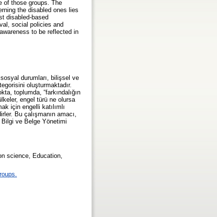
ne of those groups. The
rning the disabled ones lies
nst disabled-based
val, social policies and
 awareness to be reflected in
sosyal durumları, bilişsel ve
tegorisini oluşturmaktadır.
okta, toplumda, “farkındalığın
lkeler, engel türü ne olursa
k için engelli katılımlı
dirler. Bu çalışmanın amacı,
 Bilgi ve Belge Yönetimi
ion science, Education,
groups.