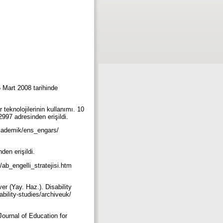
 Mart 2008 tarihinde
r teknolojilerinin kullanımı. 10
997 adresinden erişildi.
/akademik/ens_engars/
den erişildi.
er/ab_engelli_stratejisi.htm
er (Yay. Haz.). Disability
bility-studies/archiveuk/
Journal of Education for