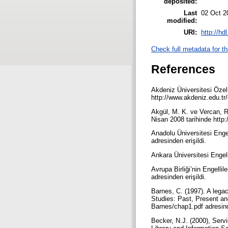
deposited:
Last
02 Oct 2
modified:
URI:
http://hd
Check full metadata for th
References
Akdeniz Üniversitesi Özel
http://www.akdeniz.edu.tr
Akgül, M. K. ve Vercan, R. 
Nisan 2008 tarihinde htt
Anadolu Üniversitesi Enge
adresinden erişildi.
Ankara Üniversitesi Engel
Avrupa Birliği’nin Engelliler
adresinden erişildi.
Barnes, C. (1997). A legacy
Studies: Past, Present and
Barnes/chap1.pdf adresind
Becker, N.J. (2000), Servi