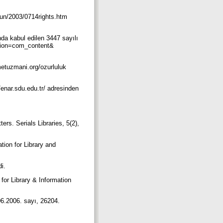
/un/2003/0714rights.htm
nda kabul edilen 3447 sayılı
option=com_content&
metuzmani.org/ozurluluk
enar.sdu.edu.tr/ adresinden
ers. Serials Libraries, 5(2),
tion for Library and
di.
for Library & Information
06.2006. sayı, 26204.