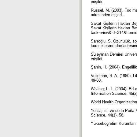
erişildi.
Russel, M. (2003). Too ma
adresinden erişildi.
Sakat Kişilerin Hakları Be
Sakat Kişilerin Hakları B
task=view&id=314&Itemid=
Sarıoğlu, S. Özürlülük, s
kuresellesme.doc adresind
Süleyman Demirel Üniversi
erişildi.
Şahin, H. (2004). Engelil
Velleman, R. A. (1980). Li
49-60.
Walling, L. L. (2004). Edu
Information Science, 45(2
World Health Organization
Yontz, E., ve de la Peña 
Science, 44(1), 58.
Yükseköğretim Kurumları 