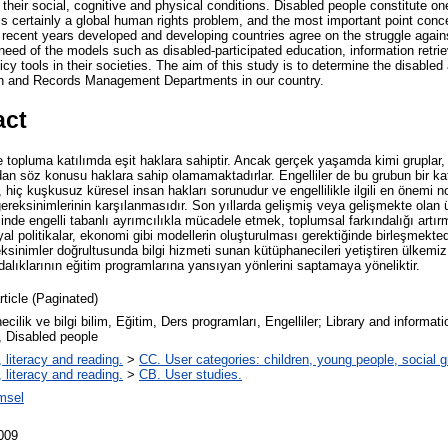
in their social, cognitive and physical conditions. Disabled people constitute o
is certainly a global human rights problem, and the most important point conce
n recent years developed and developing countries agree on the struggle agai
 need of the models such as disabled-participated education, information retrie
licy tools in their societies. The aim of this study is to determine the disabled
ion and Records Management Departments in our country.
act
 topluma katılımda eşit haklara sahiptir. Ancak gerçek yaşamda kimi gruplar, 
sından söz konusu haklara sahip olamamaktadırlar. Engelliler de bu grubun bir ka
ı, hiç kuşkusuz küresel insan hakları sorunudur ve engellilikle ilgili en önemi n
gereksinimlerinin karşılanmasıdır. Son yıllarda gelişmiş veya gelişmekte olan ü
nde engelli tabanlı ayrımcılıkla mücadele etmek, toplumsal farkındalığı artırma
syal politikalar, ekonomi gibi modellerin oluşturulması gerektiğinde birleşmekte
ksinimler doğrultusunda bilgi hizmeti sunan kütüphanecileri yetiştiren ülkemiz
ndalıklarının eğitim programlarına yansıyan yönlerini saptamaya yöneliktir.
rticle (Paginated)
cilik ve bilgi bilim, Eğitim, Ders programları, Engelliler; Library and informat
, Disabled people
 literacy and reading.
>
CC. User categories: children, young people, social 
 literacy and reading.
>
CB. User studies.
msel
009