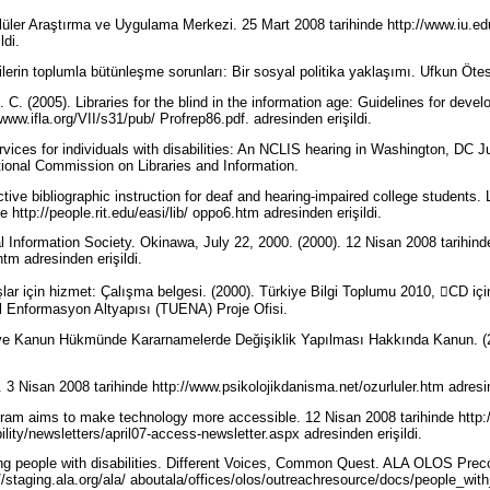
rlüler Araştırma ve Uygulama Merkezi. 25 Mart 2008 tarihinde http://www.iu.e
ldi.
ilerin toplumla bütünleşme sorunları: Bir sosyal politika yaklaşımı. Ufkun Ötes
 C. (2005). Libraries for the blind in the information age: Guidelines for de
/www.ifla.org/VII/s31/pub/ Profrep86.pdf. adresinden erişildi.
rvices for individuals with disabilities: An NCLIS hearing in Washington, DC Ju
ional Commission on Libraries and Information.
ctive bibliographic instruction for deaf and hearing-impaired college students. 
e http://people.rit.edu/easi/lib/ oppo6.htm adresinden erişildi.
 Information Society. Okinawa, July 22, 2000. (2000). 12 Nisan 2008 tarihind
tm adresinden erişildi.
şlar için hizmet: Çalışma belgesi. (2000). Türkiye Bilgi Toplumu 2010, CD içi
al Enformasyon Altyapısı (TUENA) Proje Ofisi.
ve Kanun Hükmünde Kararnamelerde Değişiklik Yapılması Hakkında Kanun. (
 3 Nisan 2008 tarihinde http://www.psikolojikdanisma.net/ozurluler.htm adresin
gram aims to make technology more accessible. 12 Nisan 2008 tarihinde http
lity/newsletters/april07-access-newsletter.aspx adresinden erişildi.
ing people with disabilities. Different Voices, Common Quest. ALA OLOS Precon
//staging.ala.org/ala/ aboutala/offices/olos/outreachresource/docs/people_with