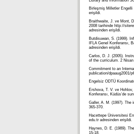
Library and Information S
Birleşmiş Milletler Engell
erişildi.
Braithwaite, J. ve Mont, 
2008 tarihinde http://s
adresinden erişildi.
Butdisuwan, S. (1999). Inf
IFLA Genel Konferansı, Ban
adresinden erişildi.
Carlos, D. J. (2005). Inst
of the curriculum. 2 Nisan
Commitment to an Internat
publication/dpaaug2001/p6
Engelsiz ODTÜ Koordinatör
Ershova, T. V. ve Hohlov, 
Konferansı, Küdüs’de sunul
Galler, A. M. (1997). The 
365-370.
Hacettepe Üniversitesi En
edu.tr adresinden erişildi.
Haynes, D. E. (1989). The s
15-18.