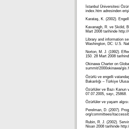
İstanbul Üniversitesi Özü
index.htm adresinden erişi
Karataş, K. (2002). Engell
Kavanagh, R. ve Sköld, B.
Mart 2008 tarihinde http:/
Library and information se
Washington, DC: U.S. Nat
Norton, M. J. (1992). Effe
150. 28 Mart 2008 tarihind
Okinawa Charter on Global
summit/2000okinawa/gis.h
Özürlü ve engelli vatanda
Bakanlığı – Türkiye Ulus
Özürlüler ve Bazı Kanun 
07.07.2005, sayı, 25868.
Özürlüler ve yaşam algısı.
Perelman, D. (2007). Pro
org/committees/itaccessibi
Rubin, R. J. (2002). Serv
Nisan 2008 tarihinde http: