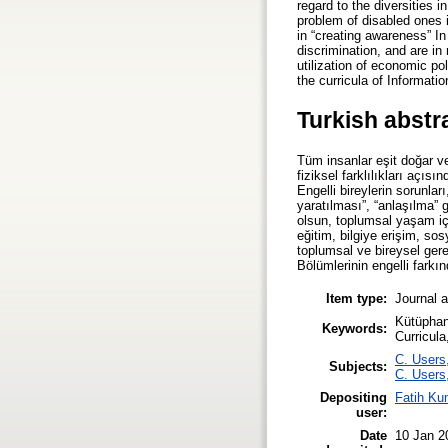
regard to the diversities 
problem of disabled ones 
in “creating awareness” I
discrimination, and are in
utilization of economic po
the curricula of Informat
Turkish abstr
Tüm insanlar eşit doğar ve
fiziksel farklılıkları açı
Engelli bireylerin sorunlar
yaratılması”, “anlaşılma” 
olsun, toplumsal yaşam içi
eğitim, bilgiye erişim, so
toplumsal ve bireysel gere
Bölümlerinin engelli farkı
Item type:
Journal a
Kütüphane
Keywords:
Curricula
C. Users,
Subjects:
C. Users,
Depositing
Fatih Ku
user:
Date
10 Jan 2