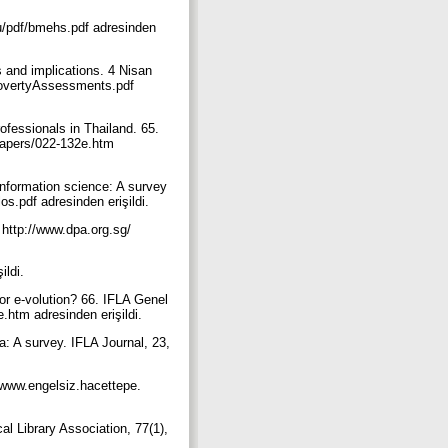
lu/pdf/bmehs.pdf adresinden
 and implications. 4 Nisan
PovertyAssessments.pdf
ofessionals in Thailand. 65.
/papers/022-132e.htm
 information science: A survey
os.pdf adresinden erişildi.
 http://www.dpa.org.sg/
ildi.
- or e-volution? 66. IFLA Genel
e.htm adresinden erişildi.
la: A survey. IFLA Journal, 23,
//www.engelsiz.hacettepe.
cal Library Association, 77(1),