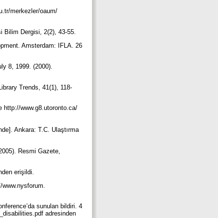
du.tr/merkezler/oaum/
i Bilim Dergisi, 2(2), 43-55.
velopment. Amsterdam: IFLA. 26
ly 8, 1999. (2000).
Library Trends, 41(1), 118-
e http://www.g8.utoronto.ca/
nde]. Ankara: T.C. Ulaştırma
2005). Resmi Gazete,
den erişildi.
://www.nysforum.
ference’da sunulan bildiri. 4
_disabilities.pdf adresinden