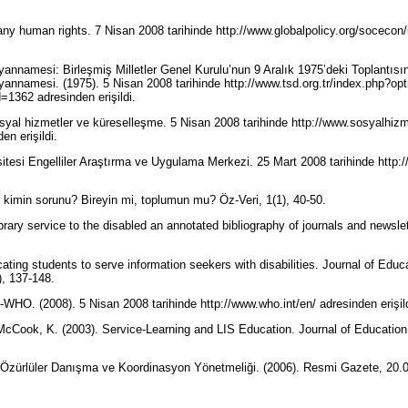
ny human rights. 7 Nisan 2008 tarihinde http://www.globalpolicy.org/socecon
yannamesi: Birleşmiş Milletler Genel Kurulu’nun 9 Aralık 1975’deki Toplantısı
eyannamesi. (1975). 5 Nisan 2008 tarihinde http://www.tsd.org.tr/index.php?
1362 adresinden erişildi.
osyal hizmetler ve küreselleşme. 5 Nisan 2008 tarihinde http://www.sosyalhiz
en erişildi.
tesi Engelliler Araştırma ve Uygulama Merkezi. 25 Mart 2008 tarihinde http://
ik kimin sorunu? Bireyin mi, toplumun mu? Öz-Veri, 1(1), 40-50.
brary service to the disabled an annotated bibliography of journals and newslett
cating students to serve information seekers with disabilities. Journal of Educa
), 137-148.
-WHO. (2008). 5 Nisan 2008 tarihinde http://www.who.int/en/ adresinden erişil
McCook, K. (2003). Service-Learning and LIS Education. Journal of Education 
Özürlüler Danışma ve Koordinasyon Yönetmeliği. (2006). Resmi Gazete, 20.