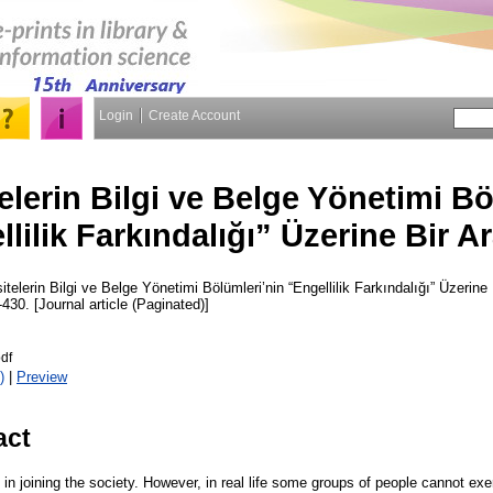
Login
Create Account
elerin Bilgi ve Belge Yönetimi Bö
lilik Farkındalığı” Üzerine Bir A
itelerin Bilgi ve Belge Yönetimi Bölümleri’nin “Engellilik Farkındalığı” Üzerine
-430. [Journal article (Paginated)]
df
)
|
Preview
act
n joining the society. However, in real life some groups of people cannot exerc