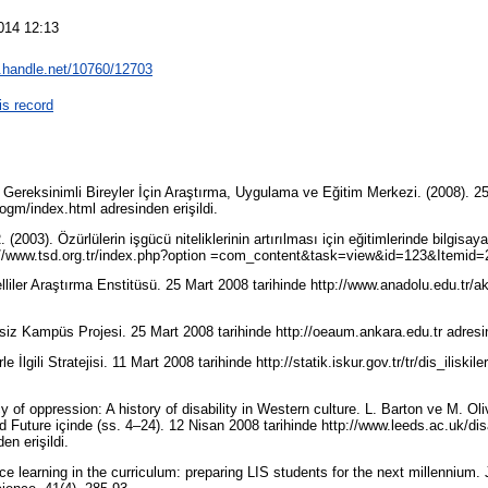
014 12:13
l.handle.net/10760/12703
is record
 Gereksinimli Bireyler İçin Araştırma, Uygulama ve Eğitim Merkezi. (2008). 25
/ogm/index.html adresinden erişildi.
(2003). Özürlülerin işgücü niteliklerinin artırılması için eğitimlerinde bilgisaya
p://www.tsd.org.tr/index.php?option =com_content&task=view&id=123&Itemid=2
lliler Araştırma Enstitüsü. 25 Mart 2008 tarihinde http://www.anadolu.edu.tr
siz Kampüs Projesi. 25 Mart 2008 tarihinde http://oeaum.ankara.edu.tr adresin
le İlgili Stratejisi. 11 Mart 2008 tarihinde http://statik.iskur.gov.tr/tr/dis_iliskil
 of oppression: A history of disability in Western culture. L. Barton ve M. Oliv
 Future içinde (ss. 4–24). 12 Nisan 2008 tarihinde http://www.leeds.ac.uk/disa
en erişildi.
ce learning in the curriculum: preparing LIS students for the next millennium. 