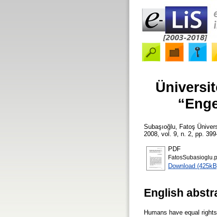
Üniversit
“Engel
Subaşıoğlu, Fatoş
Ünivers
2008, vol. 9, n. 2, pp. 399
PDF
FatosSubasioglu.p
Download (425kB
English abstr
Humans have equal rights i