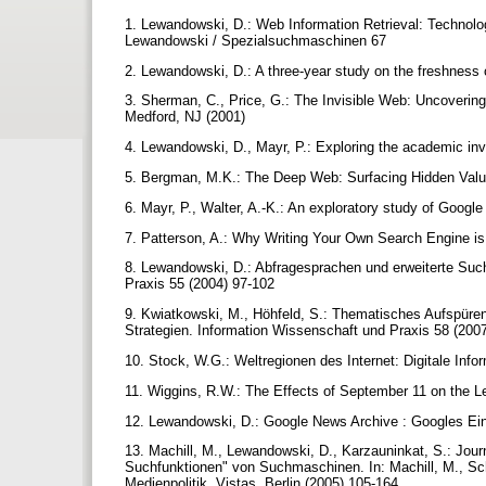
1. Lewandowski, D.: Web Information Retrieval: Technolo
Lewandowski / Spezialsuchmaschinen 67
2. Lewandowski, D.: A three-year study on the freshness
3. Sherman, C., Price, G.: The Invisible Web: Uncoverin
Medford, NJ (2001)
4. Lewandowski, D., Mayr, P.: Exploring the academic inv
5. Bergman, M.K.: The Deep Web: Surfacing Hidden Value.
6. Mayr, P., Walter, A.-K.: An exploratory study of Googl
7. Patterson, A.: Why Writing Your Own Search Engine 
8. Lewandowski, D.: Abfragesprachen und erweiterte S
Praxis 55 (2004) 97-102
9. Kwiatkowski, M., Höhfeld, S.: Thematisches Aufspüre
Strategien. Information Wissenschaft und Praxis 58 (200
10. Stock, W.G.: Weltregionen des Internet: Digitale 
11. Wiggins, R.W.: The Effects of September 11 on the 
12. Lewandowski, D.: Google News Archive : Googles Ein
13. Machill, M., Lewandowski, D., Karzauninkat, S.: Journ
Suchfunktionen" von Suchmaschinen. In: Machill, M., Sch
Medienpolitik. Vistas, Berlin (2005) 105-164