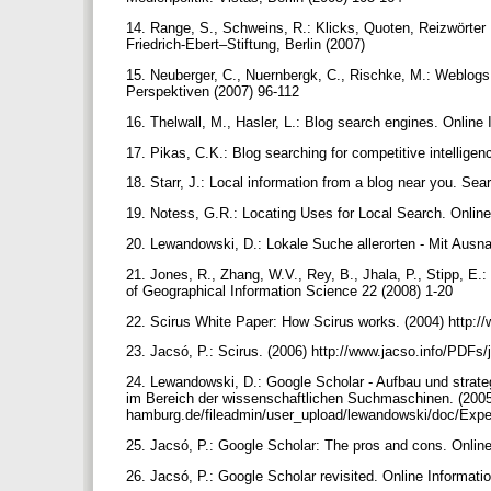
14. Range, S., Schweins, R.: Klicks, Quoten, Reizwörter
Friedrich-Ebert–Stiftung, Berlin (2007)
15. Neuberger, C., Nuernbergk, C., Rischke, M.: Weblog
Perspektiven (2007) 96-112
16. Thelwall, M., Hasler, L.: Blog search engines. Onlin
17. Pikas, C.K.: Blog searching for competitive intellig
18. Starr, J.: Local information from a blog near you. Se
19. Notess, G.R.: Locating Uses for Local Search. Onlin
20. Lewandowski, D.: Lokale Suche allerorten - Mit Au
21. Jones, R., Zhang, W.V., Rey, B., Jhala, P., Stipp, E.
of Geographical Information Science 22 (2008) 1-20
22. Scirus White Paper: How Scirus works. (2004) http:
23. Jacsó, P.: Scirus. (2006) http://www.jacso.info/PDF
24. Lewandowski, D.: Google Scholar - Aufbau und strat
im Bereich der wissenschaftlichen Suchmaschinen. (2005
hamburg.de/fileadmin/user_upload/lewandowski/doc/Expe
25. Jacsó, P.: Google Scholar: The pros and cons. Onlin
26. Jacsó, P.: Google Scholar revisited. Online Informat