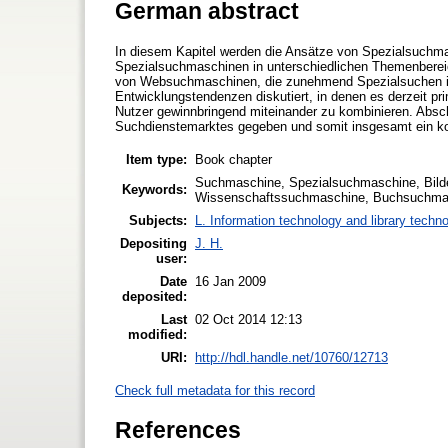
German abstract
In diesem Kapitel werden die Ansätze von Spezialsuchma
Spezialsuchmaschinen in unterschiedlichen Themenbereic
von Websuchmaschinen, die zunehmend Spezialsuchen in i
Entwicklungstendenzen diskutiert, in denen es derzeit p
Nutzer gewinnbringend miteinander zu kombinieren. Absch
Suchdienstemarktes gegeben und somit insgesamt ein ko
Item type:
Book chapter
Suchmaschine, Spezialsuchmaschine, Bild
Keywords:
Wissenschaftssuchmaschine, Buchsuchmas
Subjects:
L. Information technology and library techn
Depositing
J. H.
user:
Date
16 Jan 2009
deposited:
Last
02 Oct 2014 12:13
modified:
URI:
http://hdl.handle.net/10760/12713
Check full metadata for this record
References