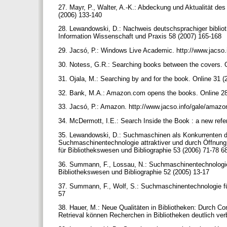
27. Mayr, P., Walter, A.-K.: Abdeckung und Aktualität d
(2006) 133-140
28. Lewandowski, D.: Nachweis deutschsprachiger bibliot
Information Wissenschaft und Praxis 58 (2007) 165-168
29. Jacsó, P.: Windows Live Academic. http://www.jacso.i
30. Notess, G.R.: Searching books between the covers. 
31. Ojala, M.: Searching by and for the book. Online 31 
32. Bank, M.A.: Amazon.com opens the books. Online 2
33. Jacsó, P.: Amazon. http://www.jacso.info/gale/ama
34. McDermott, I.E.: Search Inside the Book : a new refe
35. Lewandowski, D.: Suchmaschinen als Konkurrenten de
Suchmaschinentechnologie attraktiver und durch Öffnung
für Bibliothekswesen und Bibliographie 53 (2006) 71-78
36. Summann, F., Lossau, N.: Suchmaschinentechnologie un
Bibliothekswesen und Bibliographie 52 (2005) 13-17
37. Summann, F., Wolf, S.: Suchmaschinentechnologie für
57
38. Hauer, M.: Neue Qualitäten in Bibliotheken: Durch C
Retrieval können Recherchen in Bibliotheken deutlich ve