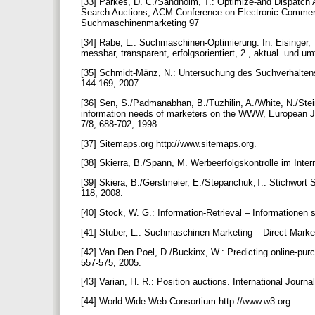
[33] Parkes, D. C./Sandholm, T.: Optimize-and Dispatch 
Search Auctions, ACM Conference on Electronic Commerc
Suchmaschinenmarketing 97
[34] Rabe, L.: Suchmaschinen-Optimierung. In: Eisinger,
messbar, transparent, erfolgsorientiert, 2., aktual. und um
[35] Schmidt-Mänz, N.: Untersuchung des Suchverhalten
144-169, 2007.
[36] Sen, S./Padmanabhan, B./Tuzhilin, A./White, N./Stein
information needs of marketers on the WWW, European Jou
7/8, 688-702, 1998.
[37] Sitemaps.org http://www.sitemaps.org.
[38] Skierra, B./Spann, M. Werbeerfolgskontrolle im Inter
[39] Skiera, B./Gerstmeier, E./Stepanchuk,T.: Stichwort 
118, 2008.
[40] Stock, W. G.: Information-Retrieval – Informatione
[41] Stuber, L.: Suchmaschinen-Marketing – Direct Market
[42] Van Den Poel, D./Buckinx, W.: Predicting online-pur
557-575, 2005.
[43] Varian, H. R.: Position auctions. International Journa
[44] World Wide Web Consortium http://www.w3.org