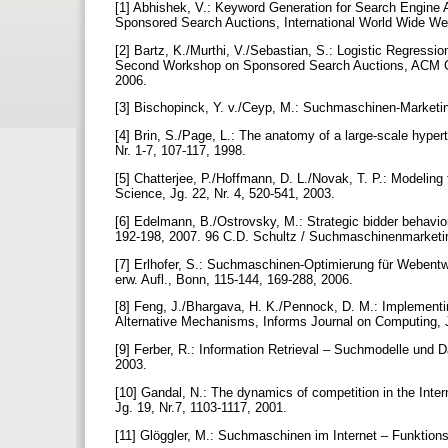
[1] Abhishek, V.: Keyword Generation for Search Engine 
Sponsored Search Auctions, International World Wide 
[2] Bartz, K./Murthi, V./Sebastian, S.: Logistic Regress
Second Workshop on Sponsored Search Auctions, ACM Co
2006.
[3] Bischopinck, Y. v./Ceyp, M.: Suchmaschinen-Marketin
[4] Brin, S./Page, L.: The anatomy of a large-scale hy
Nr. 1-7, 107-117, 1998.
[5] Chatterjee, P./Hoffmann, D. L./Novak, T. P.: Modeling
Science, Jg. 22, Nr. 4, 520-541, 2003.
[6] Edelmann, B./Ostrovsky, M.: Strategic bidder behavio
192-198, 2007. 96 C.D. Schultz / Suchmaschinenmarket
[7] Erlhofer, S.: Suchmaschinen-Optimierung für Webentwi
erw. Aufl., Bonn, 115-144, 169-288, 2006.
[8] Feng, J./Bhargava, H. K./Pennock, D. M.: Implement
Alternative Mechanisms, Informs Journal on Computing, J
[9] Ferber, R.: Information Retrieval – Suchmodelle und
2003.
[10] Gandal, N.: The dynamics of competition in the Intern
Jg. 19, Nr.7, 1103-1117, 2001.
[11] Glöggler, M.: Suchmaschinen im Internet – Funktion