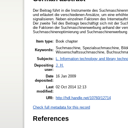
Der Beitrag führt in die Instrumente des Suchmaschinenm
und erläutert die verschiedenen Ansätze, um eine erhöht
signalisieren. Neben einzelnen Faktoren des Internetauft
Der zweite Teil des Beitrags beschäftigt sich mit der
die Faktoren der Suchmaschinenwerbung anhand der vers
Suchmaschinenoptimierung und Suchmaschinenwerbung g
Item type:
Book chapter
Suchmaschine, Spezialsuchmaschine, Bild
Keywords:
Wissenschaftssuchmaschine, Buchsuchmas
Subjects:
L. Information technology and library techn
Depositing
J. H.
user:
Date
16 Jan 2009
deposited:
Last
02 Oct 2014 12:13
modified:
URI:
http://hdl.handle.net/10760/12714
Check full metadata for this record
References