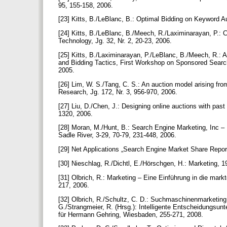
95, 155-158, 2006.
[23] Kitts, B./LeBlanc, B.: Optimal Bidding on Keyword Au
[24] Kitts, B./LeBlanc, B./Meech, R./Laximinarayan, P.: C
Technology, Jg. 32, Nr. 2, 20-23, 2006.
[25] Kitts, B./Laximinarayan, P./LeBlanc, B./Meech, R.: 
and Bidding Tactics, First Workshop on Sponsored Sear
2005.
[26] Lim, W. S./Tang, C. S.: An auction model arising fro
Research, Jg. 172, Nr. 3, 956-970, 2006.
[27] Liu, D./Chen, J.: Designing online auctions with pas
1320, 2006.
[28] Moran, M./Hunt, B.: Search Engine Marketing, Inc –
Sadle River, 3-29, 70-79, 231-448, 2006.
[29] Net Applications „Search Engine Market Share Repor
[30] Nieschlag, R./Dichtl, E./Hörschgen, H.: Marketing, 19
[31] Olbrich, R.: Marketing – Eine Einführung in die markt
217, 2006.
[32] Olbrich, R./Schultz, C. D.: Suchmaschinenmarketing u
G./Strangmeier, R. (Hrsg.): Intelligente Entscheidungsun
für Hermann Gehring, Wiesbaden, 255-271, 2008.