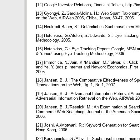
[12] Google Investor Relations, Financial Tables, http://
[13] Gyöngyi, Z./Garcia-Molina, H.: Web Spam Taxonomy, 
on the Web, AIRWeb 2005, Chiba, Japan, 39-47, 2005.
[14] Heukrodt-Bauer, S.: Gefährliches Suchmaschinen-Mar
[15] Hotchkiss, G./Alston, S./Edwards, S.: Eye Tracking
Methodology, 2005.
[16] Hotchkiss, G.: Eye Tracking Report: Google, MSN a
& Yahoo! using Eye Tracking Methodology, 2006.
[17] Immorlica, N./Jain, K./Mahdian, M./Talwar, K.: Clic
and Ye, Y. (eds.): Internet and Network Economics, Firs
2005.
[18] Jansen, B. J.: The Comparative Effectiveness of
Transactions on the Web, Jg. 1, Nr. 1, 2007.
[19] Jansen, B. J.: Adversarial Information Retrieval A
Adversarial Information Retrieval on the Web, AIRWeb 2
[20] Jansen, B. J./Resnick, M.: An Examination of Searc
Commerce Web Searching, Journal of the American Societ
2006.
[21] Joshi, A./Motwani, R.: Keyword Generation for Searc
Hong Kong, 2006.
[22] Karzauninkat, S./Alby, T.: Suchmaschinenoptimieru