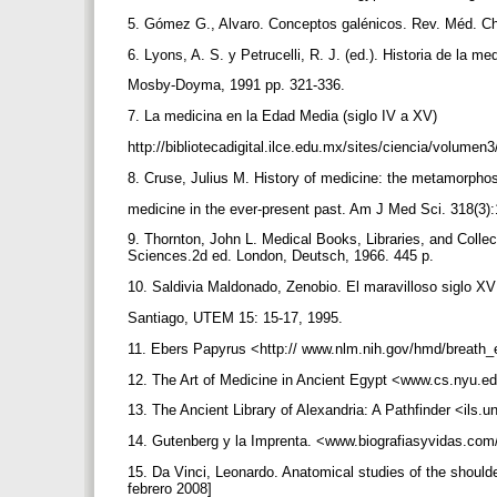
5. Gómez G., Alvaro. Conceptos galénicos. Rev. Méd. Ch
6. Lyons, A. S. y Petrucelli, R. J. (ed.). Historia de la m
Mosby-Doyma, 1991 pp. 321-336.
7. La medicina en la Edad Media (siglo IV a XV)
http://bibliotecadigital.ilce.edu.mx/sites/ciencia/volume
8. Cruse, Julius M. History of medicine: the metamorphosi
medicine in the ever-present past. Am J Med Sci. 318(3)
9. Thornton, John L. Medical Books, Libraries, and Collec
Sciences.2d ed. London, Deutsch, 1966. 445 p.
10. Saldivia Maldonado, Zenobio. El maravilloso siglo XVI
Santiago, UTEM 15: 15-17, 1995.
11. Ebers Papyrus <http:// www.nlm.nih.gov/hmd/breath_e
12. The Art of Medicine in Ancient Egypt <www.cs.nyu.ed
13. The Ancient Library of Alexandria: A Pathfinder <ils.
14. Gutenberg y la Imprenta. <www.biografiasyvidas.com
15. Da Vinci, Leonardo. Anatomical studies of the shoul
febrero 2008]