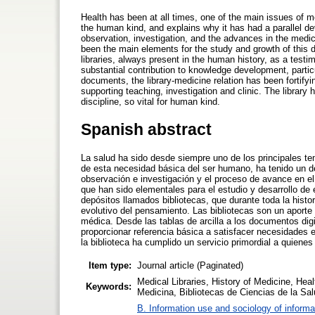
Health has been at all times, one of the main issues of 
the human kind, and explains why it has had a parallel d
observation, investigation, and the advances in the medic
been the main elements for the study and growth of this d
libraries, always present in the human history, as a testim
substantial contribution to knowledge development, particul
documents, the library-medicine relation has been fortifyi
supporting teaching, investigation and clinic. The library
discipline, so vital for human kind.
Spanish abstract
La salud ha sido desde siempre uno de los principales te
de esta necesidad básica del ser humano, ha tenido un de
observación e investigación y el proceso de avance en el
que han sido elementales para el estudio y desarrollo de 
depósitos llamados bibliotecas, que durante toda la hist
evolutivo del pensamiento. Las bibliotecas son un aporte s
médica. Desde las tablas de arcilla a los documentos digi
proporcionar referencia básica a satisfacer necesidades e
la biblioteca ha cumplido un servicio primordial a quienes
Item type:
Journal article (Paginated)
Medical Libraries, History of Medicine, Healt
Keywords:
Medicina, Bibliotecas de Ciencias de la Salu
B. Information use and sociology of informa