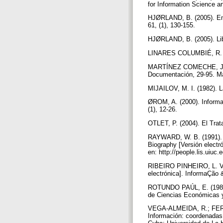
for Information Science a
HJØRLAND, B. (2005). Empi
61, (1), 130-155.
HJØRLAND, B. (2005). Libr
LINARES COLUMBIÉ, R. (20
MARTÍNEZ COMECHE, J. A.
Documentación, 29-95. Ma
MIJAILOV, M. I. (1982). L
ØROM, A. (2000). Informat
(1), 12-26.
OTLET, P. (2004). El Trat
RAYWARD, W. B. (1991). Th
Biography [Versión electró
en: http://people.lis.
RIBEIRO PINHEIRO, L. V.
electrónica]. InformaÇão 
ROTUNDO PAÚL, E. (1985).
de Ciencias Económicas y
VEGA-ALMEIDA, R.; FERN
Información: coordenadas 