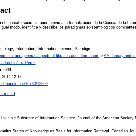
ract
a el contexto socio-histórico previo a la formalización de la Ciencia de la I
igual modo, identifica y describe los paradigmas epistemológicos dominantes
nt
mology; Information; Information science; Paradigm.
oretical and general aspects of libraries and information.
>
AA. Library and in
Carlos Linárez Pérez
r 2009
t 2014 12:13
/hdl.handle.net/10760/12809
is record
Invisible Substrate of Information Science. Journal of the American Society f
malus States of Knowledge as Basis for Information Retrieval. Canadian Jour