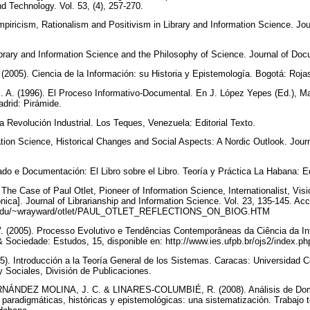
nd Technology. Vol. 53, (4), 257-270.
ricism, Rationalism and Positivism in Library and Information Science. Jou
ary and Information Science and the Philosophy of Science. Journal of Docu
05). Ciencia de la Información: su Historia y Epistemología. Bogotá: Roja
 (1996). El Proceso Informativo-Documental. En J. López Yepes (Ed.), Ma
drid: Pirámide.
a Revolución Industrial. Los Teques, Venezuela: Editorial Texto.
ion Science, Historical Changes and Social Aspects: A Nordic Outlook. Journ
ado e Documentación: El Libro sobre el Libro. Teoría y Práctica La Habana: Edi
e Case of Paul Otlet, Pioneer of Information Science, Internationalist, Visi
nica]. Journal of Librarianship and Information Science. Vol. 23, 135-145. Ac
uiuc.edu/~wrayward/otlet/PAUL_OTLET_REFLECTIONS_ON_BIOG.HTM
 (2005). Processo Evolutivo e Tendências Contemporâneas da Ciência da In
& Sociedade: Estudos, 15, disponible en: http://www.ies.ufpb.br/ojs2/index.ph
 Introducción a la Teoría General de los Sistemas. Caracas: Universidad Ce
 Sociales, División de Publicaciones.
ÁNDEZ MOLINA, J. C. & LINARES-COLUMBIÉ, R. (2008). Análisis de Domini
paradigmáticas, históricas y epistemológicas: una sistematización. Trabajo te