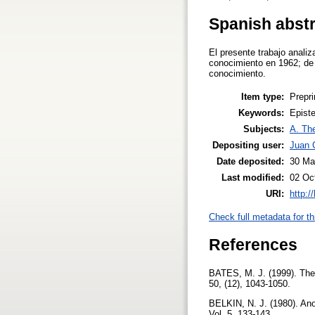
Spanish abst
El presente trabajo analiz
conocimiento en 1962; de 
conocimiento.
Item type:
Prepri
Keywords:
Episte
Subjects:
A. The
Depositing user:
Juan 
Date deposited:
30 Ma
Last modified:
02 Oc
URI:
http:/
Check full metadata for th
References
BATES, M. J. (1999). The 
50, (12), 1043-1050.
BELKIN, N. J. (1980). Ano
Vol. 5, 133-143.