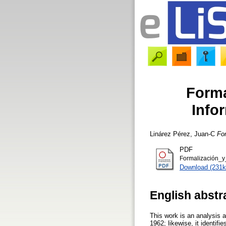
Forma
Info
Linárez Pérez, Juan-C
Fo
PDF
Formalización_
Download (231k
English abstr
This work is an analysis a
1962; likewise, it identif