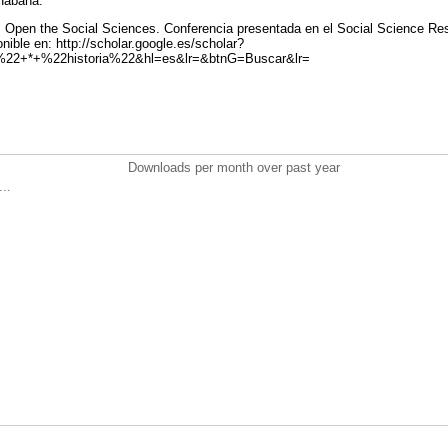
 Habana.
Open the Social Sciences. Conferencia presentada en el Social Science Re
nible en: http://scholar.google.es/scholar?
%22+*+%22historia%22&hl=es&lr=&btnG=Buscar&lr=
Downloads per month over past year
..