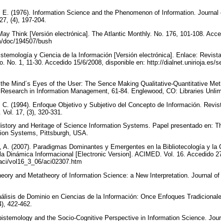
E. (1976). Information Science and the Phenomenon of Information. Journal 
27, (4), 197-204.
y Think [Versión electrónica]. The Atlantic Monthly. No. 176, 101-108. Acced
om/doc/194507/bush
emología y Ciencia de la Información [Versión electrónica]. Enlace: Revist
 No. 1, 11-30. Accedido 15/6/2008, disponible en: http://dialnet.unirioja.es/se
the Mind´s Eyes of the User: The Sence Making Qualitative-Quantitative Met
e Research in Information Management, 61-84. Englewood, CO: Libraries Unli
(1994). Enfoque Objetivo y Subjetivo del Concepto de Información. Revis
 Vol. 17, (3), 320-331.
tory and Heritage of Science Information Systems. Papel presentado en: The
tion Systems, Pittsburgh, USA.
2007). Paradigmas Dominantes y Emergentes en la Bibliotecología y la Ci
la Dinámica Informacional [Electronic Version]. ACIMED. Vol. 16. Accedido 27
s/aci/vol16_3_06/aci02307.htm
ry and Metatheory of Information Science: a New Interpretation. Journal of 
isis de Dominio en Ciencias de la Información: Once Enfoques Tradicionales
4), 422-462.
stemology and the Socio-Cognitive Perspective in Information Science. Jour