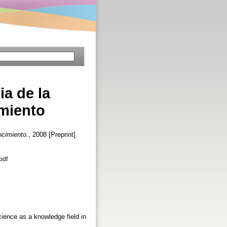
ia de la
miento
ocimiento.
, 2008 [Preprint]
pdf
cience as a knowledge field in