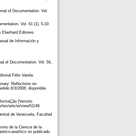
rnal of Documentation. Vol.
mentation. Vol. 61 (1), 5-10.
s Eberhard Editores.
nual de Información y
al of Documentation. Vol. 56,
torial Félix Varela.
onary: Reflections on
cedido 8/3/2008, disponible
formaÇão [Versión
p/ies/article/view/51/49
ntral de Venezuela, Facultad
o de la Ciencia de la
órico-analítico no publicado.