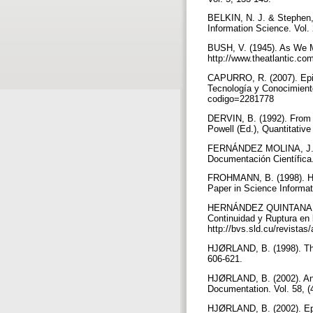
BELKIN, N. J. & Stephen, 
Information Science. Vol. 
BUSH, V. (1945). As We Ma
http://www.theatlantic.c
CAPURRO, R. (2007). Epist
Tecnología y Conocimiento.
codigo=2281778
DERVIN, B. (1992). From 
Powell (Ed.), Quantitativ
FERNÁNDEZ MOLINA, J. C. 
Documentación Científica.
FROHMANN, B. (1998). His
Paper in Science Informa
HERNÁNDEZ QUINTANA, A. (
Continuidad y Ruptura en 
http://bvs.sld.cu/revista
HJØRLAND, B. (1998). Theo
606-621.
HJØRLAND, B. (2002). Anál
Documentation. Vol. 58, (
HJØRLAND, B. (2002). Epi