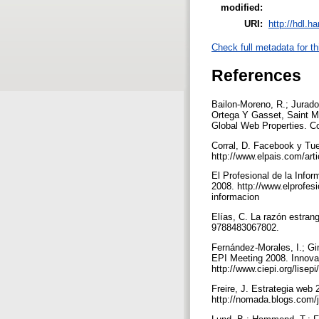
modified:
URI:
http://hdl.h
Check full metadata for th
References
Bailon-Moreno, R.; Jurado
Ortega Y Gasset, Saint Ma
Global Web Properties. C
Corral, D. Facebook y Tuen
http://www.elpais.com/art
El Profesional de la Infor
2008. http://www.elprof
informacion
Elías, C. La razón estran
9788483067802.
Fernández-Morales, I.; Gim
EPI Meeting 2008. Innova
http://www.ciepi.org/lise
Freire, J. Estrategia web
http://nomada.blogs.com/j