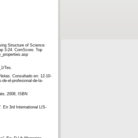
sing Structure of Science:
, pp 3-24. ComScore. Top
e_properties.asp
t_1/Tes.
 Notas. Consultado en: 12-10-
e-el-profesional-de-la-
bate, 2008, ISBN
. En 3rd International LIS-