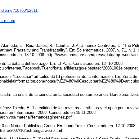
andle.net/10760/12811
is record
-Alameda, E.; Ruiz-Banos, R.; Courtial, J.P.; Jimenez-Contreras, E. “The Pul
tthew, Fractality and Transfractality”. En: Scientometrics, 2007, v. 71, n. 1
onsultado en: 18-10-2008. http://www.comscore.com/press/data/top_worldwid
ti: la batalla del liderazgo. En: El País. Consultado en: 12- 10-2008.
iculo/internet/Facebook/Tuenti/batalla/liderazgo/elpeputec/20081001elpepune
mación. “Escuchar” artículos de El profesional de la información. En: Zona de
esionaldelainformacion.com/notas/%E2%80%9Cescuchar%E2%80%9D-articulos-d
gulada: La crisis de la ciencia en la sociedad contemporánea. Barcelona: De
énez-Toledo, E. “La calidad de las revistas científicas y el open peer review”
ción en Información, 2008. Consultado en 19-11-2008.
pi/archivos/material/fernandezgimenez.pdf
 2.0 de Nature Publishing Group. En: Juan Freire. Consultado en: 12-10-2008.
freire/2007/10/estrategia-web-.html