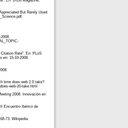
ea”. En: D-Lib Magazine,
 Appreciated But Rarely Used.
n_Science.pdf.
-2008.
IAL_TOPIC-
 Citation Rate”. En: PLoS
do en: 15-10-2008.
2008.
ch time does web 2.0 take?
-does-web-20-take.html
 Meeting 2008. Innovación en
II Encuentro Ibérico de
 68-73. Wikipedia.