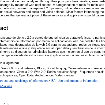
 is introduced and analysed through their principal characteristics; user part
xchange by means of web applications. A categorisation of tools for main web 2
logs networks; content management 2.0 journals; online reference managers and
ion; social networks and audio and video-science. Main factors influencing the 
ences that general adoption of these services and applications would cause in 
ract
concepto de ciencia 2.0 a través de sus principales características: la partici
 intercambio de información por medio de aplicaciones web. Se detallan las ti
idades más destacadas de la web 2.0 para investigadores: redes de blogs; rev
e referencias online y etiquetado social; open data y reutilización de la infor
nalmente se discuten los principales factores que inciden en el uso de estas 
ción generalizada de estos servicios y aplicaciones causarían en la actividad
cle (Paginated)
; Web 2.0; Social netwoks; Blogs; Social tagging; Online reference managem
eo-science. Ciencia 2.0; Web 2.0; Redes sociales; Blogs; Etiquetado social;
bibliográficas; Open Data; Audio ciencia; Video ciencia
on use and sociology of information
>
BA. Use and impact of information.
s-Salinas
9
 12:13