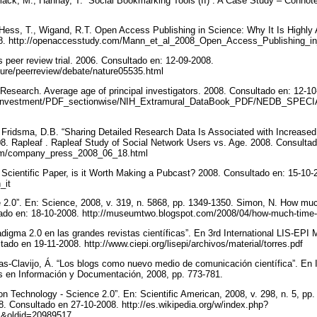
ack, M.; Hannay, T. “Social Bookmarking Tools (II) : A Case Study – Connot
 Hess, T., Wigand, R.T. Open Access Publishing in Science: Why It Is Highly
08. http://openaccesstudy.com/Mann_et_al_2008_Open_Access_Publishing_i
 peer review trial. 2006. Consultado en: 12-09-2008.
ture/peerreview/debate/nature05535.html
 Research. Average age of principal investigators. 2008. Consultado en: 12-10
NIH_Investment/PDF_sectionwise/NIH_Extramural_DataBook_PDF/NEDB_SPEC
 Fridsma, D.B. “Sharing Detailed Research Data Is Associated with Increased
08. Rapleaf . Rapleaf Study of Social Network Users vs. Age. 2008. Consulta
.com/company_press_2008_06_18.html
 Scientific Paper, is it Worth Making a Pubcast? 2008. Consultado en: 15-10-
h_it
 2.0”. En: Science, 2008, v. 319, n. 5868, pp. 1349-1350. Simon, N. How mu
ado en: 18-10-2008. http://museumtwo.blogspot.com/2008/04/how-much-time
adigma 2.0 en las grandes revistas científicas”. En 3rd International LIS-EPI
ado en 19-11-2008. http://www.ciepi.org/lisepi/archivos/material/torres.pdf
as-Clavijo, Á. “Los blogs como nuevo medio de comunicación científica”. En I
s en Información y Documentación, 2008, pp. 773-781.
n Technology - Science 2.0”. En: Scientific American, 2008, v. 298, n. 5, pp.
. Consultado en 27-10-2008. http://es.wikipedia.org/w/index.php?
es&oldid=20989517