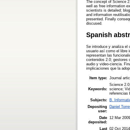
The concept of Science 2.0
well as free information e
scientists is detailed; b
and information reutilisat
presented. Finally consequ
discused.
Spanish abst
Se introduce y analiza el 
usuario así como el libre
representan las funcional
contenidos 2.0; gestores d
audio y video-ciencia. Fi
implicaciones que la adop
Item type:
Journal arti
Science 2.0
Keywords:
science; Vid
referencias 
Subjects:
B. Informati
Depositing
Daniel Torre
user:
Date
12 Mar 200
deposited:
Last
02 Oct 2014