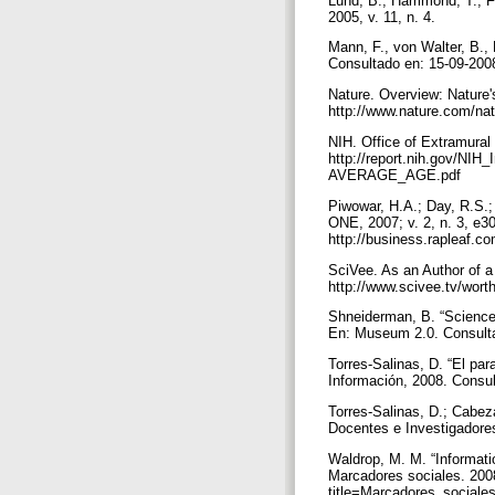
Lund, B.; Hammond, T.; Fl
2005, v. 11, n. 4.
Mann, F., von Walter, B.,
Consultado en: 15-09-20
Nature. Overview: Nature's
http://www.nature.com/na
NIH. Office of Extramural
http://report.nih.gov/
AVERAGE_AGE.pdf
Piwowar, H.A.; Day, R.S.;
ONE, 2007; v. 2, n. 3, e3
http://business.rapleaf
SciVee. As an Author of a
http://www.scivee.tv/wort
Shneiderman, B. “Science
En: Museum 2.0. Consult
Torres-Salinas, D. “El par
Información, 2008. Consult
Torres-Salinas, D.; Cabez
Docentes e Investigadore
Waldrop, M. M. “Informatio
Marcadores sociales. 2008
title=Marcadores_social