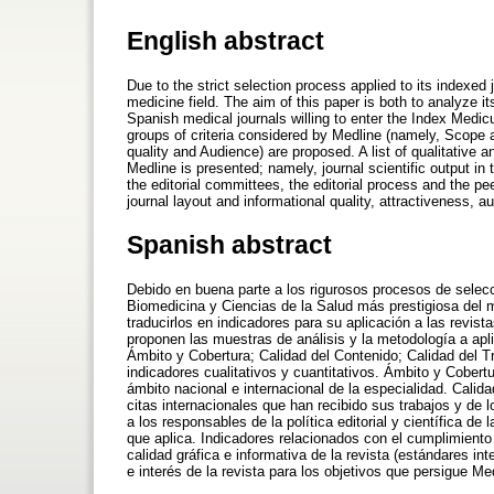
English abstract
Due to the strict selection process applied to its indexed
medicine field. The aim of this paper is both to analyze its
Spanish medical journals willing to enter the Index Medi
groups of criteria considered by Medline (namely, Scope a
quality and Audience) are proposed. A list of qualitative an
Medline is presented; namely, journal scientific output in t
the editorial committees, the editorial process and the p
journal layout and informational quality, attractiveness, au
Spanish abstract
Debido en buena parte a los rigurosos procesos de selecc
Biomedicina y Ciencias de la Salud más prestigiosa del mu
traducirlos en indicadores para su aplicación a las revi
proponen las muestras de análisis y la metodología a apl
Ámbito y Cobertura; Calidad del Contenido; Calidad del T
indicadores cualitativos y cuantitativos. Ámbito y Cobert
ámbito nacional e internacional de la especialidad. Calidad
citas internacionales que han recibido sus trabajos y de l
a los responsables de la política editorial y científica de 
que aplica. Indicadores relacionados con el cumplimiento
calidad gráfica e informativa de la revista (estándares int
e interés de la revista para los objetivos que persigue Me