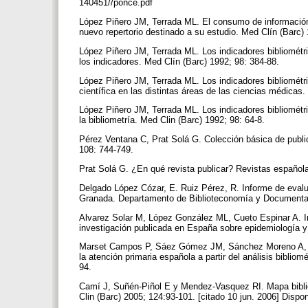
140451//ponce.pdf
López Piñero JM, Terrada ML. El consumo de información 
nuevo repertorio destinado a su estudio. Med Clín (Barc)
López Piñero JM, Terrada ML. Los indicadores bibliométric
los indicadores. Med Clín (Barc) 1992; 98: 384-88.
López Piñero JM, Terrada ML. Los indicadores bibliométric
científica en las distintas áreas de las ciencias médicas
López Piñero JM, Terrada ML. Los indicadores bibliométric
la bibliometría. Med Clin (Barc) 1992; 98: 64-8.
Pérez Ventana C, Prat Solá G. Colección básica de public
108: 744-749.
Prat Solá G. ¿En qué revista publicar? Revistas españo
Delgado López Cózar, E. Ruiz Pérez, R. Informe de evalua
Granada. Departamento de Biblioteconomía y Document
Alvarez Solar M, López González ML, Cueto Espinar A. In
investigación publicada en España sobre epidemiología y 
Marset Campos P, Sáez Gómez JM, Sánchez Moreno A, 
la atención primaria española a partir del análisis biblio
94.
Camí J, Suñén-Piñol E y Mendez-Vasquez RI. Mapa bibli
Clin (Barc) 2005; 124:93-101. [citado 10 jun. 2006] Dispo