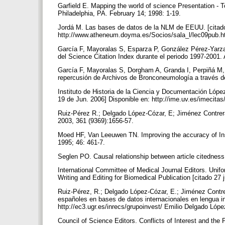
Garfield E. Mapping the world of science Presentation - 
Philadelphia, PA. February 14; 1998: 1-19.
Jordá M. Las bases de datos de la NLM de EEUU. [citado 
http://www.atheneum.doyma.es/Socios/sala_l/lec09pub.
García F, Mayoralas S, Esparza P, González Pérez-Yarza 
del Science Citation Index durante el periodo 1997-2001.
García F, Mayoralas S, Dorgham A, Granda I, Perpiñá M, 
repercusión de Archivos de Bronconeumología a través d
Instituto de Historia de la Ciencia y Documentación Lóp
19 de Jun. 2006] Disponible en: http://ime.uv.es/imecita
Ruiz-Pérez R.; Delgado López-Cózar, E; Jiménez Contrera
2003, 361 (9369):1656-57.
Moed HF, Van Leeuwen TN. Improving the accuracy of Instit
1995; 46: 461-7.
Seglen PO. Causal relationship between article citedness
International Committee of Medical Journal Editors. Uni
Writing and Editing for Biomedical Publication [citado 27 
Ruiz-Pérez, R.; Delgado López-Cózar, E.; Jiménez Contre
españoles en bases de datos internacionales en lengua ing
http://ec3.ugr.es/inrecs/grupoinvest/ Emilio Delgado Lóp
Council of Science Editors. Conflicts of Interest and the