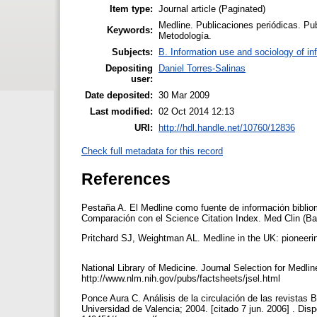
Item type:
Journal article (Paginated)
Medline. Publicaciones periódicas. Pub
Keywords:
Metodología.
Subjects:
B. Information use and sociology of in
Depositing
Daniel Torres-Salinas
user:
Date deposited:
30 Mar 2009
Last modified:
02 Oct 2014 12:13
URI:
http://hdl.handle.net/10760/12836
Check full metadata for this record
References
Pestaña A. El Medline como fuente de información biblio
Comparación con el Science Citation Index. Med Clin (Ba
Pritchard SJ, Weightman AL. Medline in the UK: pioneering
National Library of Medicine. Journal Selection for Medlin
http://www.nlm.nih.gov/pubs/factsheets/jsel.html
Ponce Aura C. Análisis de la circulación de las revistas
Universidad de Valencia; 2004. [citado 7 jun. 2006] . 