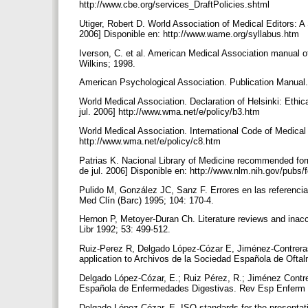
http://www.cbe.org/services_DraftPolicies.shtml
Utiger, Robert D. World Association of Medical Editors: A
2006] Disponible en: http://www.wame.org/syllabus.htm
Iverson, C. et al. American Medical Association manual of 
Wilkins; 1998.
American Psychological Association. Publication Manual
World Medical Association. Declaration of Helsinki: Ethic
jul. 2006] http://www.wma.net/e/policy/b3.htm
World Medical Association. International Code of Medical 
http://www.wma.net/e/policy/c8.htm
Patrias K. Nacional Library of Medicine recommended forma
de jul. 2006] Disponible en: http://www.nlm.nih.gov/pu
Pulido M, González JC, Sanz F. Errores en las referencias
Med Clín (Barc) 1995; 104: 170-4.
Hernon P, Metoyer-Duran Ch. Literature reviews and inaccu
Libr 1992; 53: 499-512.
Ruiz-Perez R, Delgado López-Cózar E, Jiménez-Contreras E. 
application to Archivos de la Sociedad Española de Ofta
Delgado López-Cózar, E.; Ruiz Pérez, R.; Jiménez Contrera
Española de Enfermedades Digestivas. Rev Esp Enferm 
Delgado López-Cózar, E. ISO standards for the presentation