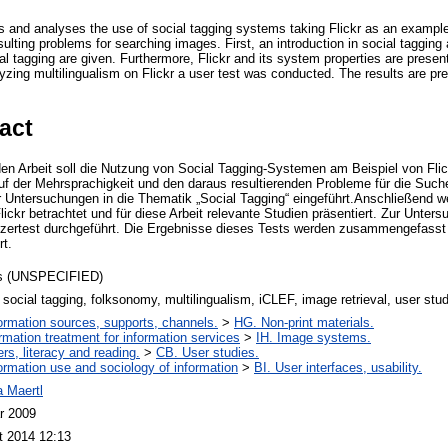
s and analyses the use of social tagging systems taking Flickr as an example
sulting problems for searching images. First, an introduction in social tagging
al tagging are given. Furthermore, Flickr and its system properties are presen
lyzing multilingualism on Flickr a user test was conducted. The results are p
act
n Arbeit soll die Nutzung von Social Tagging-Systemen am Beispiel von Flic
uf der Mehrsprachigkeit und den daraus resultierenden Probleme für die Such
 Untersuchungen in die Thematik „Social Tagging“ eingeführt.Anschließend we
ickr betrachtet und für diese Arbeit relevante Studien präsentiert. Zur Unter
tzertest durchgeführt. Die Ergebnisse dieses Tests werden zusammengefasst 
rt.
s (UNSPECIFIED)
, social tagging, folksonomy, multilingualism, iCLEF, image retrieval, user stu
ormation sources, supports, channels.
>
HG. Non-print materials.
ormation treatment for information services
>
IH. Image systems.
rs, literacy and reading.
>
CB. User studies.
ormation use and sociology of information
>
BI. User interfaces, usability.
a Maertl
r 2009
t 2014 12:13