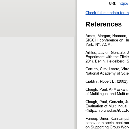
URI:
http:/
Check full metadata for th
References
Ames, Morgan; Naaman, Mo
SIGCHI conference on Hum
York, NY: ACM.
Artiles, Javier; Gonzalo,
Experiment with the Flickr
204). Berlin, Heidelberg: 
Cattuto, Ciro; Loreto, Vit
National Academy of Scien
Cialdini, Robert B. (2001)
Clough, Paul; Al-Maskari,
of Multilingual and Multi-
Clough, Paul; Gonzalo, Jul
Evaluation of Multilingua
<http://nlp.uned.es/iCLE
Farooq, Umer; Kannampalli
behavior in social bookma
on Supporting Group Work