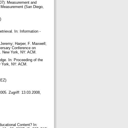
007): Measurement and
t Measurement (San Diego,
)
rieval. In: Information -
Jeremy; Harper, F. Maxwell;
iversary Conference on
0). New York, NY: ACM.
dge. In: Proceeding of the
ew York, NY: ACM.
.
MEZ)
05. Zugriff: 13.03.2008,
ducational Content? In: