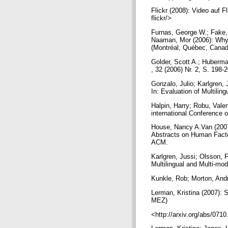
Flickr (2008): Video auf F
flickr/>
Furnas, George W.; Fake, 
Naaman, Mor (2006): Why
(Montréal, Québec, Canada
Golder, Scott A.; Huberma
, 32 (2006) Nr. 2, S. 198-
Gonzalo, Julio; Karlgren,
In: Evaluation of Multilin
Halpin, Harry; Robu, Vale
international Conference 
House, Nancy A.Van (2007)
Abstracts on Human Facto
ACM.
Karlgren, Jussi; Olsson, 
Multilingual and Multi-mod
Kunkle, Rob; Morton, Andr
Lerman, Kristina (2007): S
MEZ)
<http://arxiv.org/abs/071