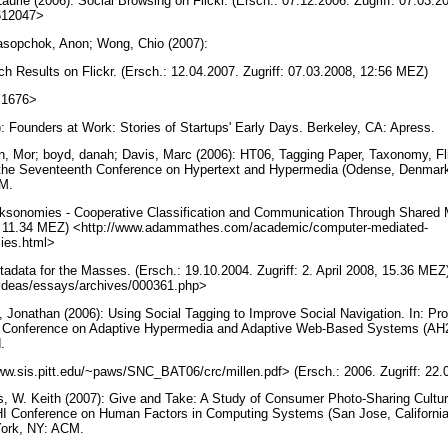
aurie (2006): Social Browsing on Flickr. (Ersch.: 07.12.2006. Zugriff: 07.03.
0612047>
rasopchok, Anon; Wong, Chio (2007):
h Results on Flickr. (Ersch.: 12.04.2007. Zugriff: 07.03.2008, 12:56 MEZ)
4.1676>
): Founders at Work: Stories of Startups' Early Days. Berkeley, CA: Apress.
 Mor; boyd, danah; Davis, Marc (2006): HT06, Tagging Paper, Taxonomy, Flic
 the Seventeenth Conference on Hypertext and Hypermedia (Odense, Denmark,
CM.
ksonomies - Cooperative Classification and Communication Through Shared 
07, 11.34 MEZ) <http://www.adammathes.com/academic/computer-mediated-
ies.html>
tadata for the Masses. (Ersch.: 19.10.2004. Zugriff: 2. April 2008, 15.36 MEZ
/ideas/essays/archives/000361.php>
g, Jonathan (2006): Using Social Tagging to Improve Social Navigation. In: P
nal Conference on Adaptive Hypermedia and Adaptive Web-Based Systems (AH20
d.
www.sis.pitt.edu/~paws/SNC_BAT06/crc/millen.pdf> (Ersch.: 2006. Zugriff: 2
s, W. Keith (2007): Give and Take: A Study of Consumer Photo-Sharing Cultur
I Conference on Human Factors in Computing Systems (San Jose, California,
York, NY: ACM.