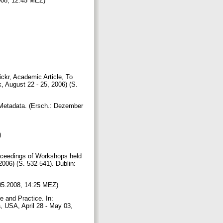
2008, 12:45 MEZ)
kr, Academic Article, To
 August 22 - 25, 2006) (S.
Metadata. (Ersch.: Dezember
)
roceedings of Workshops held
06) (S. 532-541). Dublin:
2.05.2008, 14:25 MEZ)
e and Practice. In:
 USA, April 28 - May 03,