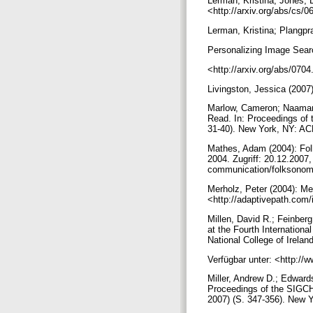
Lerman, Kristina; Jones, L
<http://arxiv.org/abs/cs/
Lerman, Kristina; Plangp
Personalizing Image Searc
<http://arxiv.org/abs/070
Livingston, Jessica (2007
Marlow, Cameron; Naaman,
Read. In: Proceedings of
31-40). New York, NY: A
Mathes, Adam (2004): Fol
2004. Zugriff: 20.12.20
communication/folksonom
Merholz, Peter (2004): Me
<http://adaptivepath.com
Millen, David R.; Feinber
at the Fourth Internatio
National College of Irelan
Verfügbar unter: <http://
Miller, Andrew D.; Edward
Proceedings of the SIGCH
2007) (S. 347-356). New 