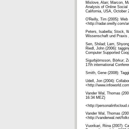
Mislove, Alan; Marcon, M
Analysis of Online Socia
California, USA, October 
O'Reilly, Tim (2005): Web
<http://radar.oreilly.com
Peters, Isabella; Stock, 
Wissenschaft und Praxis ,
Sen, Shilad; Lam, Shyong
Riedl, John (2006): taggi
Computer Supported Coope
Sigurbjörnsson, Börkur; Z
17th international Confer
Smith, Gene (2008): Tagg
Udell, Jon (2004): Collab
<http://www.infoworld.co
Vander Wal, Thomas (2005
16:34 MEZ)
<http://personalinfoclou
Vander Wal, Thomas (2007
<http://vanderwal.net/fo
Vuorikari, Riina (2007): 