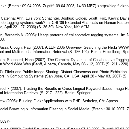
lickr. (Ersch.: 09.04.2008. Zugriff: 09.04.2008, 14:30 MEZ) <http://blog.flickr.
Caterina; Ahn, Luis von; Schachter, Joshua; Golder, Scott; Fox, Kevin; Dav
 do tagging systems work? In: CHI '06 Extended Abstracts on Human Facto
, April 22 - 27, 2006) (S. 36-39). New York, NY: ACM.
n, Bernardo A. (2006): Usage patterns of collaborative tagging systems. In: J
208.
 Jussi; Clough, Paul (2007): iCLEF 2006 Overview: Searching the Flickr WWW
gual and Multi-modal Information Retrieval (S. 186-194). Berlin, Heidelberg: Spr
ntin; Shepherd, Hana (2007): The Complex Dynamics of Collaborative Tagging.
on World Wide Web (Banff, Alberta, Canada, May 08 - 12, 2007) (S. 211 - 22
: Flickr and Public Image Sharing: Distant Closeness and Photo Exhibition.
rs in Computing Systems (San Jose, CA, USA, April 28 - May 03, 2007) (S.
Fredrik (2007): Trusting the Results in Cross-Lingual Keyword-Based Image Ret
al Information Retrieval (S. 217 - 222). Berlin: Springer.
ew (2006): Building Flickr Applications with PHP. Berkeley, CA: Apress.
ocial Browsing & Information Filtering in Social Media. (Ersch.: 30.10.2007. Z
0.5697>