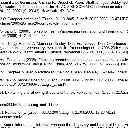
assimiliano; Gummadi, Krishna P.; Druschel, Peter; Bhattacharjee, Bobby (2
l Networks. In: Proceedings of the 7th ACM SIGCOMM Conference on interne
24 - 26, 2007) (S. 29-42). New York, NY: ACM.
 2.0: Compact definition? (Ersch.: 01.10.2005. Zugriff: 30.05.2008, 15.47 MEZ
/archives/2005/10/web-20-compact-definition.html>
Wolfgang G. (2008): Folksonomies in Wissensrepräsentation und Information Ret
 59 (2008) Nr. 2, S. 77 - 90.
 K. (Tony); Rashid, Al Mamunur; Cosley, Dan; Frankowski, Dan; Osterhouse, 
ng, communities, vocabulary, evolution. In: Proceedings of the 2006 20th Ann
rative Work (Banff, Alberta, Canada, November 04 - 08, 2006) (S. 181 - 19
wol, Roelof van (2008): Flickr tag recommendation based on collective knowle
ence on World Wide Web (Beijing, China, April 21 - 25, 2008) (S. 327-336). N
ing: People-Powered Metadata for the Social Web. Berkeley, CA: New Riders
orative knowledge gardening. (Ersch.: 20.08.2004. Zugriff: 03.04.2008, 13:56 
m/article/04/08/20/34OPstrategic_1.html>
): Explaining and Showing Broad and Narrow Folksonomies. (Ersch.: 21.02.20
d.com/2005/02/explaining_and_.html>
): Folksonomy. (Ersch.: 02.02.2007. Zugriff: 11.03.2008, 12:28 MEZ)
lksonomy.html>
Can Social Information Retrieval Enhance the Discovery and Reuse of Digital E