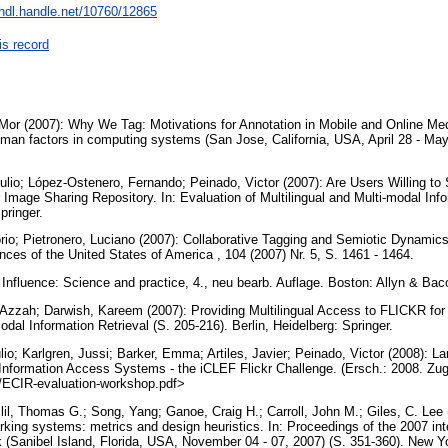
/hdl.handle.net/10760/12865
is record
r (2007): Why We Tag: Motivations for Annotation in Mobile and Online Medi
an factors in computing systems (San Jose, California, USA, April 28 - May
 Julio; López-Ostenero, Fernando; Peinado, Victor (2007): Are Users Willing 
 Image Sharing Repository. In: Evaluation of Multilingual and Multi-modal Info
Springer.
torio; Pietronero, Luciano (2007): Collaborative Tagging and Semiotic Dynamics
ces of the United States of America , 104 (2007) Nr. 5, S. 1461 - 1464.
: Influence: Science and practice, 4., neu bearb. Auflage. Boston: Allyn & Ba
 Azzah; Darwish, Kareem (2007): Providing Multilingual Access to FLICKR for 
modal Information Retrieval (S. 205-216). Berlin, Heidelberg: Springer.
io; Karlgren, Jussi; Barker, Emma; Artiles, Javier; Peinado, Victor (2008): La
l Information Access Systems - the iCLEF Flickr Challenge. (Ersch.: 2008. Zug
F/ECIR-evaluation-workshop.pdf>
l, Thomas G.; Song, Yang; Ganoe, Craig H.; Carroll, John M.; Giles, C. Lee 
rking systems: metrics and design heuristics. In: Proceedings of the 2007 i
 (Sanibel Island, Florida, USA, November 04 - 07, 2007) (S. 351-360). New 