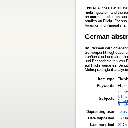
This M.A. thesis evaluate
multilingualism and the re
on current studies on soci
studies on Flickr. For ana
focus on multilingualism.
German abstr
Im Rahmen der vorliegende
Schwerpunkt liegt dabei a
zunächst anhand aktueller
und Besonderheiten von Fl
auf Flickr wurde ein Benu
Mehrsprachigkeit analysie
Item type:
Thesi
Keywords:
Flickr
H. Inf
I. Inf
Subjects:
C. Use
B. Inf
Depositing user:
Teres
Date deposited:
15 Ma
Last modified:
02 Oc