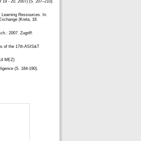
9 - 20, 2007) (S. 207–210).
of Learning Ressources. In:
Exchange (Kreta, 18.
h.: 2007. Zugriff:
ngs of the 17th ASIS&T
1:14 MEZ)
ligence (S. 184-190).