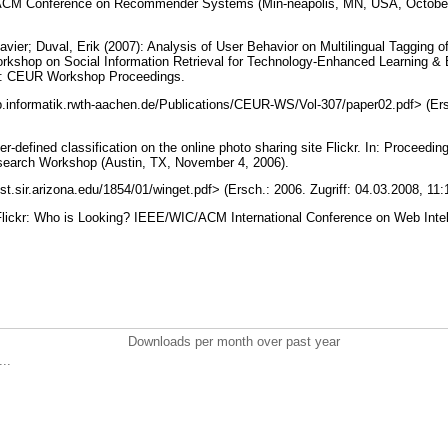
 ACM Conference on Recommender Systems (Min-neapolis, MN, USA, October 1
avier; Duval, Erik (2007): Analysis of User Behavior on Multilingual Tagging 
orkshop on Social Information Retrieval for Technology-Enhanced Learning & 
n: CEUR Workshop Proceedings.
ftp.informatik.rwth-aachen.de/Publications/CEUR-WS/Vol-307/paper02.pdf> (Ersc
-defined classification on the online photo sharing site Flickr. In: Proceedi
search Workshop (Austin, TX, November 4, 2006).
list.sir.arizona.edu/1854/01/winget.pdf> (Ersch.: 2006. Zugriff: 04.03.2008, 1
Flickr: Who is Looking? IEEE/WIC/ACM International Conference on Web Intel
Downloads per month over past year
..