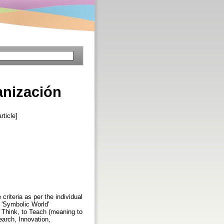
anización
ticle]
riteria as per the individual
e 'Symbolic World'
o Think, to Teach (meaning to
search, Innovation,