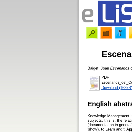
Escenar
Baiget, Joan
Escenarios d
PDF
Escenarios_del_Co
Download (163kB
English abstr
Knowledge Management in O
subjects, this is: the rela
(documentation in general)
'show'), to Learn and tl Ap