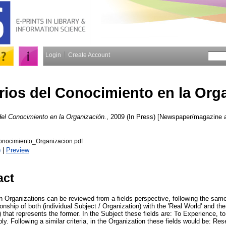
Login
Create Account
ios del Conocimiento en la Org
el Conocimiento en la Organización.
, 2009 (In Press) [Newspaper/magazine ar
nocimiento_Organizacion.pdf
)
|
Preview
act
rganizations can be reviewed from a fields perspective, following the same c
tionship of both (individual Subject / Organization) with the 'Real World' and th
 that represents the former. In the Subject these fields are: To Experience, t
ply. Following a similar criteria, in the Organization these fields would be: Re