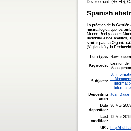
Development -(R+I+D), Com
Spanish abst
La práctica de la Gestión
misma lógica que los ámbit
Mundo Real y con el Mund
Individuo estos ámbitos, 
similar para la Organizaci
(Vigilancia) y la Producció
Item type:
Newspaper/m
Gestión del 
Keywords:
Management,
B. Informati
F. Managem
Subjects:
I. Informati
I. Informati
Depositing
Joan Baiget
user:
Date
30 Mar 200
deposited:
Last
13 Mar 2018
modified:
URI:
http://hdl.h