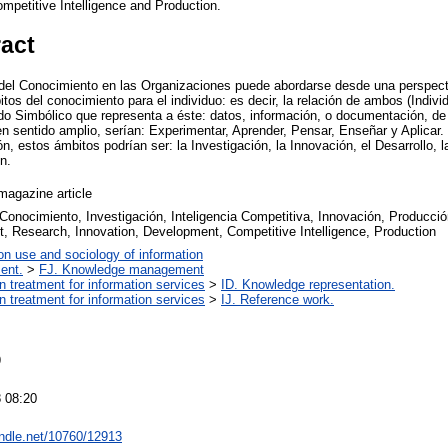
petitive Intelligence and Production.
ract
 del Conocimiento en las Organizaciones puede abordarse desde una perspect
os del conocimiento para el individuo: es decir, la relación de ambos (Indivi
o Simbólico que representa a éste: datos, información, o documentación, de
en sentido amplio, serían: Experimentar, Aprender, Pensar, Enseñar y Aplicar.
ón, estos ámbitos podrían ser: la Investigación, la Innovación, el Desarrollo, l
n.
agazine article
Conocimiento, Investigación, Inteligencia Competitiva, Innovación, Producci
 Research, Innovation, Development, Competitive Intelligence, Production
on use and sociology of information
ent.
>
FJ. Knowledge management
on treatment for information services
>
ID. Knowledge representation.
on treatment for information services
>
IJ. Reference work.
9
 08:20
andle.net/10760/12913