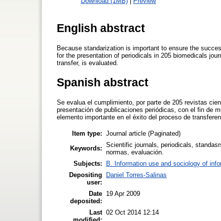
Download (1MB)
|
Preview
English abstract
Because standarization is important to ensure the succesfu
for the presentation of periodicals in 205 biomedicals jour
transfer, is evaluated.
Spanish abstract
Se evalua el cumplimiento, por parte de 205 revistas cien
presentación de publicaciones periódicas, con el fin de m
elemento importante en el éxito del proceso de transferenc
Item type:
Journal article (Paginated)
Scientific journals, periodicals, standas
Keywords:
normas, evaluación.
Subjects:
B. Information use and sociology of inf
Depositing
Daniel Torres-Salinas
user:
Date
19 Apr 2009
deposited:
Last
02 Oct 2014 12:14
modified: